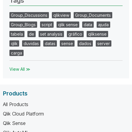
Tags
Group_Discussions
qlikview
Group_Documents
Group_Blogs
script
qlik sense
data
ajuda
tabela
de
set analysis
gráfico
qliksense
qlik
duvidas
datas
sense
dados
server
carga
View All ≫
Products
All Products
Qlik Cloud Platform
Qlik Sense