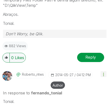
"D:\QlikView\Temp"
Abraços.
Tonial.
Don't Worry, be Qlik.
882 Views
Reply
0
Likes
Roberto_ntws
‎2014-05-27
04:12 PM
Author
In response to
fernando_tonial
Tonial.