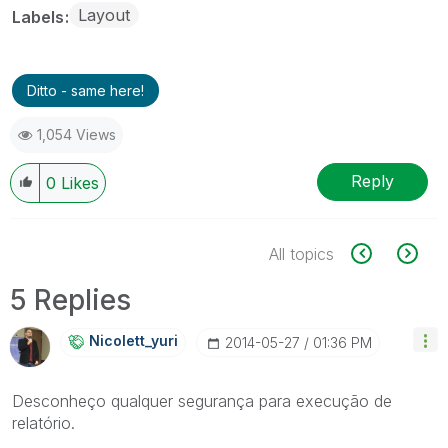
Layout
Labels
Ditto - same here!
1,054 Views
Reply
0
Likes
All topics
5 Replies
Nicolett_yuri
‎2014-05-27
01:36 PM
Desconheço qualquer segurança para execução de
relatório.