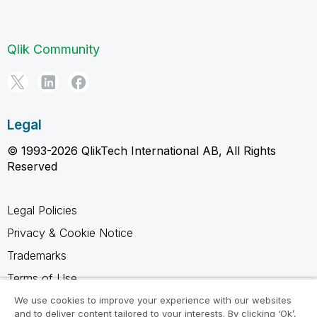
Qlik Community
Legal
© 1993-2026 QlikTech International AB, All Rights
Reserved
Legal Policies
Privacy & Cookie Notice
Trademarks
Terms of Use
Legal Agreements
We use cookies to improve your experience with our websites
and to deliver content tailored to your interests. By clicking ‘Ok’,