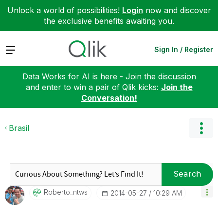
Unlock a world of possibilities!
Login
now and discover
the exclusive benefits awaiting you.
Expand
Sign In / Register
Data Works for AI is here - Join the discussion
and enter to win a pair of Qlik kicks:
Join the
Conversation!
Brasil
Search
Roberto_ntws
‎2014-05-27
10:29 AM