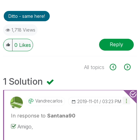
Ditto - same here!
1,718 Views
Reply
0
Likes
All topics
1 Solution
Vandrecarlos
‎2019-11-01
03:23 PM
In response to
Santana90
Amigo,