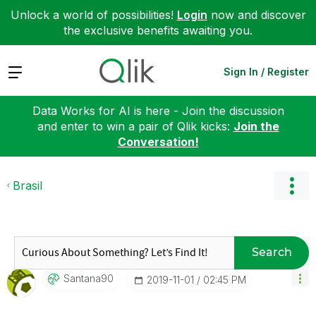
Unlock a world of possibilities!
Login
now and discover
the exclusive benefits awaiting you.
Expand
Sign In / Register
Data Works for AI is here - Join the discussion
and enter to win a pair of Qlik kicks:
Join the
Conversation!
Brasil
Search
Santana90
‎2019-11-01
02:45 PM