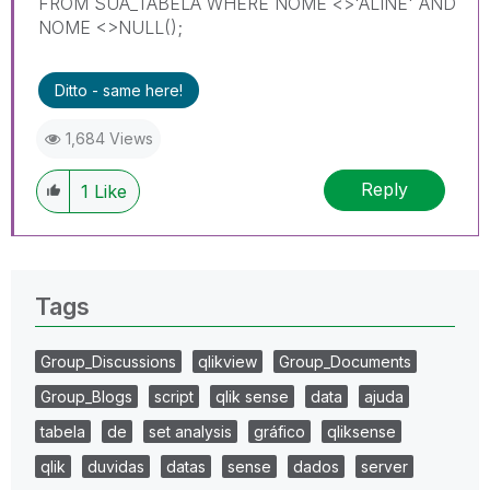
FROM SUA_TABELA WHERE NOME <>'ALINE' AND
NOME <>NULL();
Ditto - same here!
1,684 Views
Reply
1
Like
Tags
Group_Discussions
qlikview
Group_Documents
Group_Blogs
script
qlik sense
data
ajuda
tabela
de
set analysis
gráfico
qliksense
qlik
duvidas
datas
sense
dados
server