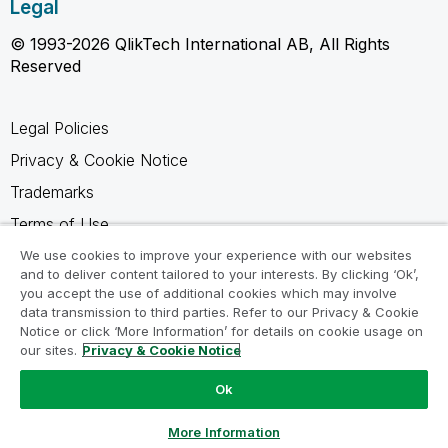
Legal
© 1993-2026 QlikTech International AB, All Rights
Reserved
Legal Policies
Privacy & Cookie Notice
Trademarks
Terms of Use
Legal Agreements
We use cookies to improve your experience with our websites
and to deliver content tailored to your interests. By clicking ‘Ok’,
Product Terms
you accept the use of additional cookies which may involve
data transmission to third parties. Refer to our Privacy & Cookie
Do not share my info
Notice or click ‘More Information’ for details on cookie usage on
our sites.
Privacy & Cookie Notice
Ok
Ask a Question
More Information