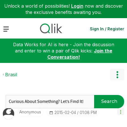
Unlock a world of possibilities!
Login
now and discover
the exclusive benefits awaiting you.
Expand
Sign In / Register
Data Works for AI is here - Join the discussion
and enter to win a pair of Qlik kicks:
Join the
Conversation!
Brasil
Search
Anonymous
‎2015-02-04
01:08 PM