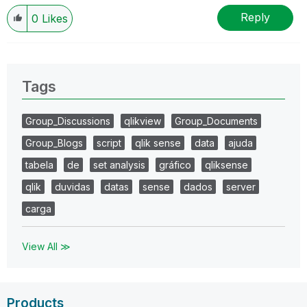
Reply
0
Likes
Tags
Group_Discussions
qlikview
Group_Documents
Group_Blogs
script
qlik sense
data
ajuda
tabela
de
set analysis
gráfico
qliksense
qlik
duvidas
datas
sense
dados
server
carga
View All ≫
Products