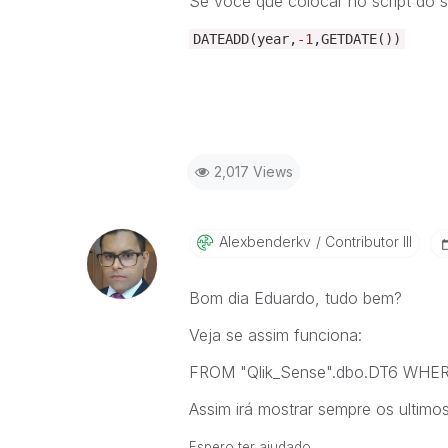
Se você que colocar no script do sq
DATEADD
(
year
,
-1
,
GETDATE
())
2,017 Views
Alexbenderkv
Contributor III
Bom dia Eduardo, tudo bem?
Veja se assim funciona:
FROM "Qlik_Sense".dbo.DT6 WH
Assim irá mostrar sempre os ultim
Espero ter ajudado