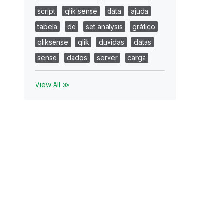
script
qlik sense
data
ajuda
tabela
de
set analysis
gráfico
qliksense
qlik
duvidas
datas
sense
dados
server
carga
View All ≫