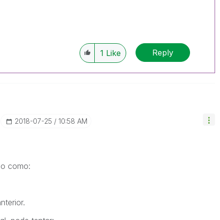
Reply
1
Like
‎2018-07-25
10:58 AM
lgo como:
nterior.