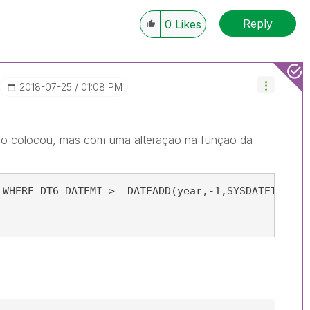
Reply
0
Likes
‎2018-07-25
01:08 PM
go colocou, mas com uma alteração na função da
 WHERE DT6_DATEMI >= DATEADD(year,-1,SYSDATETIME()