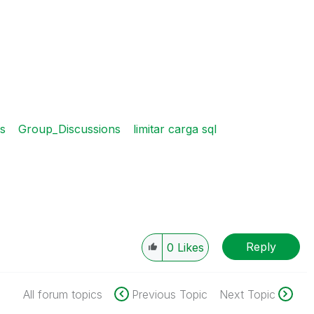
s
Group_Discussions
limitar carga sql
Reply
0
Likes
All forum topics
Previous Topic
Next Topic