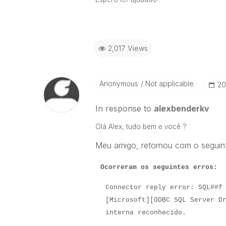
2,017 Views
Anonymous
Not applicable
‎2
In response to
alexbenderkv
Olá Alex, tudo bem e você ?
Meu amigo, retornou com o seguint
Ocorreram os seguintes erros:
Connector reply error: SQL##f
[Microsoft][ODBC SQL Server D
interna reconhecido.