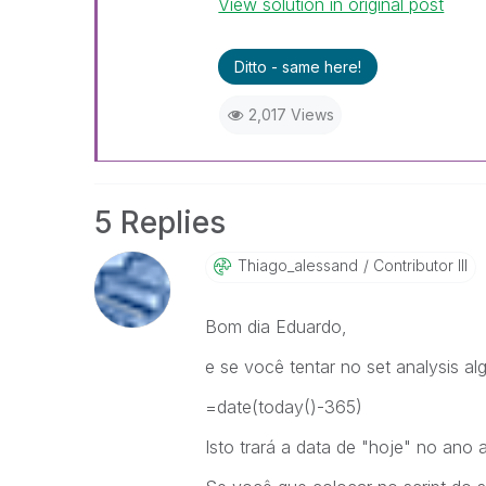
View solution in original post
Ditto - same here!
2,017 Views
5 Replies
Thiago_alessand
Contributor III
Bom dia Eduardo,
e se você tentar no set analysis a
=date(today()-365)
Isto trará a data de "hoje" no ano a