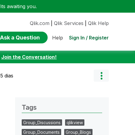
ts awaiting you.
Qlik.com
|
Qlik Services
|
Qlik Help
Ask a Question
Sign In / Register
Help
:
Join the Conversation!
5 dias
Tags
Group_Discussions
qlikview
Group_Documents
Group_Blogs