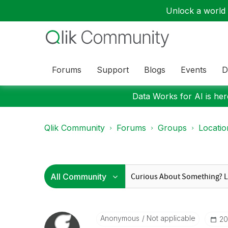
Unlock a world o
Forums
Support
Blogs
Events
D
Data Works for AI is here
Qlik Community
Forums
Groups
Locati
Anonymous
Not applicable
‎2