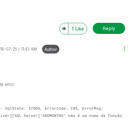
Reply
1
Like
018-07-25
11:43 AM
Author
e erro:
 - SqlState: 37000, ErrorCode: 195, ErrorMsg:
river][SQL Server]'ADDMONTHS' não é um nome da função