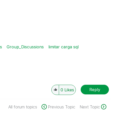
s
Group_Discussions
limitar carga sql
Reply
0
Likes
All forum topics
Previous Topic
Next Topic