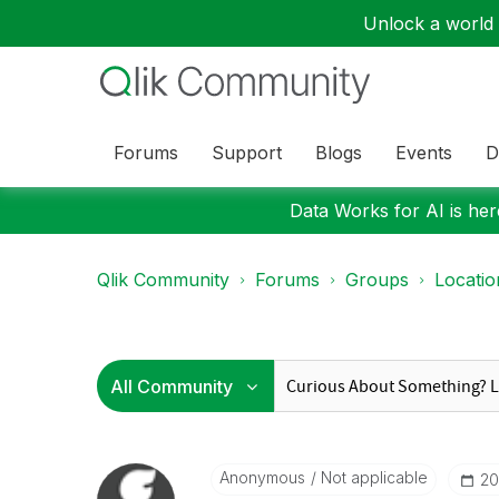
Unlock a world o
Forums
Support
Blogs
Events
D
Data Works for AI is here
Qlik Community
Forums
Groups
Locati
Anonymous
Not applicable
‎2