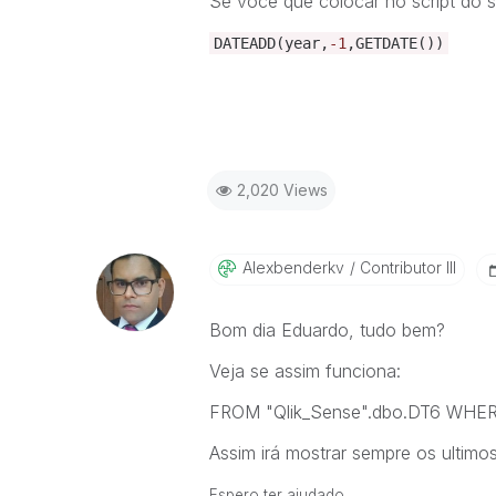
Se você que colocar no script do sq
DATEADD
(
year
,
-1
,
GETDATE
())
2,020 Views
Alexbenderkv
Contributor III
Bom dia Eduardo, tudo bem?
Veja se assim funciona:
FROM "Qlik_Sense".dbo.DT6 WH
Assim irá mostrar sempre os ultim
Espero ter ajudado