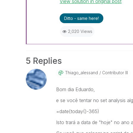
View solution in original post
Ditto - same here!
2,020 Views
5 Replies
Thiago_alessand
Contributor III
Bom dia Eduardo,
e se você tentar no set analysis a
=date(today()-365)
Isto trará a data de "hoje" no ano a