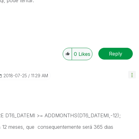
l, pode tentar:
Reply
0
Likes
‎2018-07-25
11:29 AM
ERE DT6_DATEMI >= ADDMONTHS(DT6_DATEMI,-12);
os 12 meses, que consequentemente será 365 dias