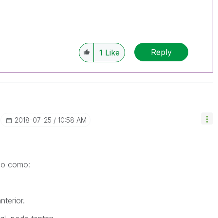
Reply
1
Like
‎2018-07-25
10:58 AM
lgo como:
nterior.