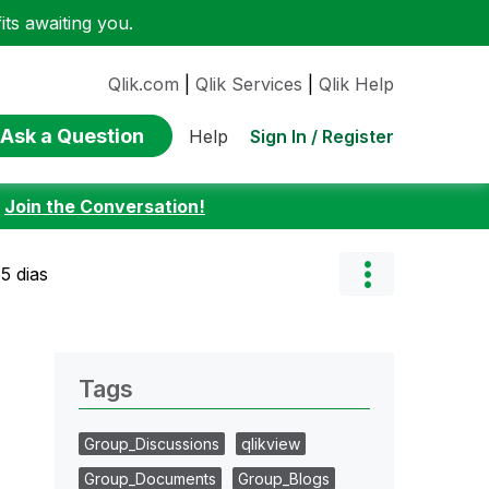
ts awaiting you.
Qlik.com
|
Qlik Services
|
Qlik Help
Ask a Question
Sign In / Register
Help
:
Join the Conversation!
5 dias
Tags
Group_Discussions
qlikview
Group_Documents
Group_Blogs