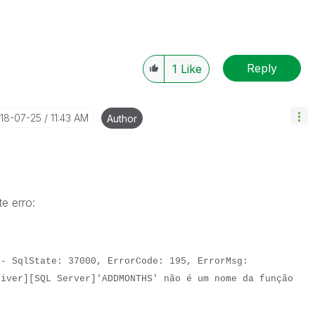
Reply
1
Like
018-07-25
11:43 AM
Author
e erro:
 - SqlState: 37000, ErrorCode: 195, ErrorMsg:
river][SQL Server]'ADDMONTHS' não é um nome da função