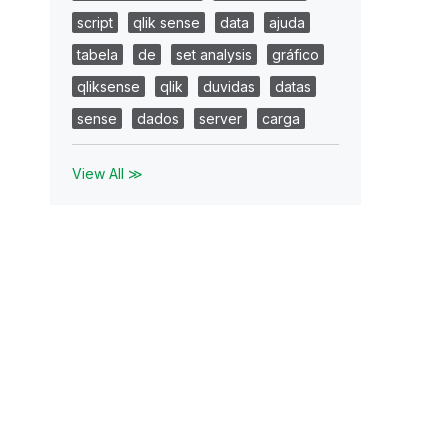
script
qlik sense
data
ajuda
tabela
de
set analysis
gráfico
qliksense
qlik
duvidas
datas
sense
dados
server
carga
View All ≫