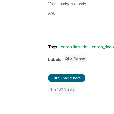
Valeu amigos e amigas,
Abs
Tags:
carga limitada
carga_dado
Qlik Sense
Labels
Ditto - same here!
2,100 Views