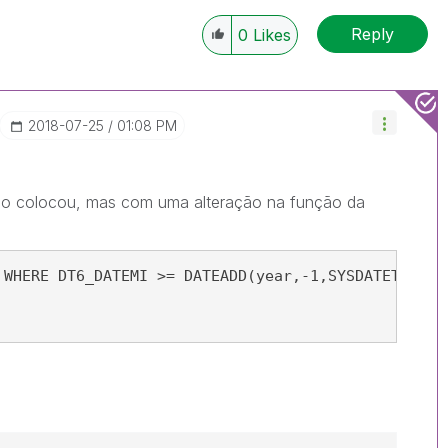
Reply
0
Likes
‎2018-07-25
01:08 PM
go colocou, mas com uma alteração na função da
 WHERE DT6_DATEMI >= DATEADD(year,-1,SYSDATETIME()