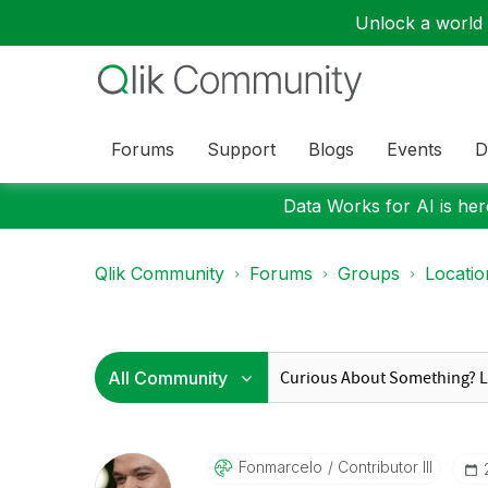
Unlock a world o
Forums
Support
Blogs
Events
D
Data Works for AI is here
Qlik Community
Forums
Groups
Locati
Fonmarcelo
Contributor III