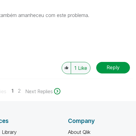
 também amanheceu com este problema.
Reply
1
Like
1
2
ies
Next Replies
ces
Company
 Library
About Qlik