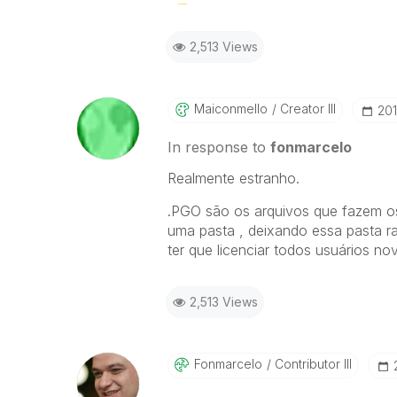
2,513 Views
Maiconmello
Creator III
‎20
In response to
fonmarcelo
Realmente estranho.
.PGO são os arquivos que fazem os
uma pasta , deixando essa pasta ra
ter que licenciar todos usuários n
2,513 Views
Fonmarcelo
Contributor III