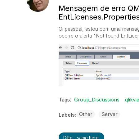
Mensagem de erro QM
EntLicenses.Propertie
Oi pessoal, estou com uma mensag
ocorre o alerta "Not found EntLicen
Tags:
Group_Discussions
qlikvi
Other
Server
Labels
Ditto - same here!