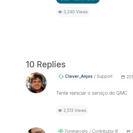
3,240 Views
10 Replies
Clever_Anjos
Support
‎20
Tente reiniciar o serviço do QMC
2,513 Views
Fonmarcelo
Contributor III