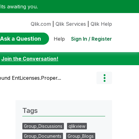
ts awaiting you.
Qlik.com
|
Qlik Services
|
Qlik Help
Ask a Question
Sign In / Register
Help
:
Join the Conversation!
nd EntLicenses.Proper...
Tags
Group_Discussions
qlikview
Group_Documents
Group_Blogs