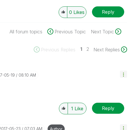
Reply
0
Likes
All forum topics
Previous Topic
Next Topic
1
2
Previous Replies
Next Replies
17-05-19
08:10 AM
Reply
1
Like
‎2017-05-23
07:03 AM
Author