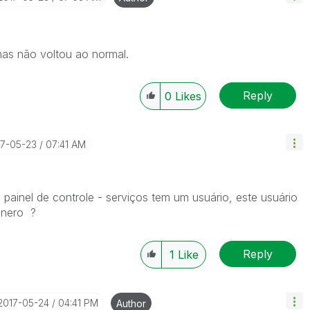
 mas não voltou ao normal.
Reply
0
Likes
17-05-23
07:41 AM
 painel de controle - serviços tem um usuário, este usuário
ênero ?
Reply
1
Like
‎2017-05-24
04:41 PM
Author