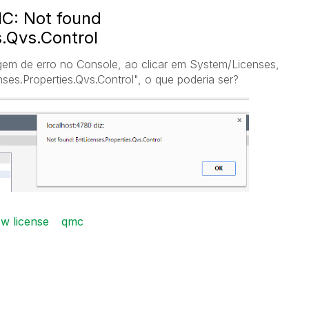
C: Not found
s.Qvs.Control
em de erro no Console, ao clicar em System/Licenses,
ses.Properties.Qvs.Control", o que poderia ser?
ew license
qmc