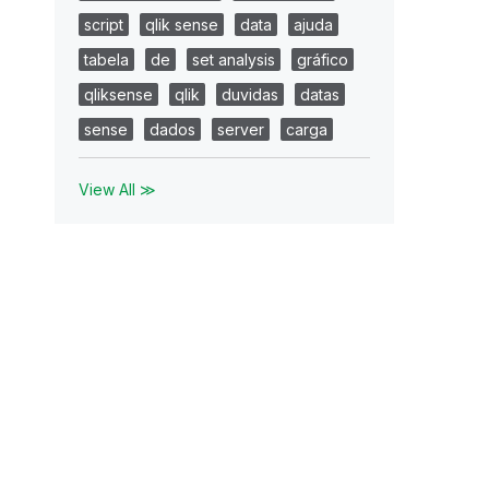
script
qlik sense
data
ajuda
tabela
de
set analysis
gráfico
qliksense
qlik
duvidas
datas
sense
dados
server
carga
View All ≫