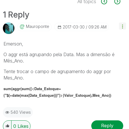
All topics
1 Reply
Mauroponte
‎2017-03-30
09:26 AM
Emerson,
O aggr está agrupando pela Data. Mas a dimensão é
Mês_Ano.
Tente trocar o campo de agrupamento do aggr por
Mes_Ano.
sum(aggr(sum({<Data_Estoque=
{"$(=date(max(Data_Estoque)))"}>}Valor_Estoque),Mes_Ano))
540 Views
Reply
0
Likes