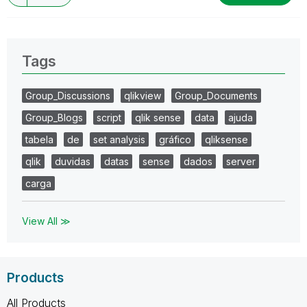
Tags
Group_Discussions
qlikview
Group_Documents
Group_Blogs
script
qlik sense
data
ajuda
tabela
de
set analysis
gráfico
qliksense
qlik
duvidas
datas
sense
dados
server
carga
View All ≫
Products
All Products