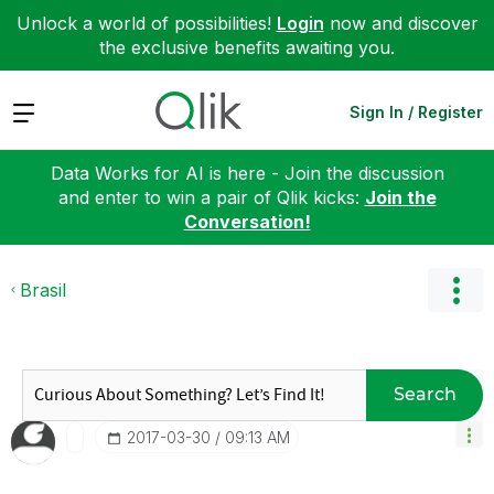
Unlock a world of possibilities!
Login
now and discover
the exclusive benefits awaiting you.
Expand
Sign In / Register
Data Works for AI is here - Join the discussion
and enter to win a pair of Qlik kicks:
Join the
Conversation!
Brasil
Search
‎2017-03-30
09:13 AM