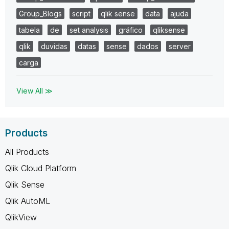
Group_Blogs
script
qlik sense
data
ajuda
tabela
de
set analysis
gráfico
qliksense
qlik
duvidas
datas
sense
dados
server
carga
View All ≫
Products
All Products
Qlik Cloud Platform
Qlik Sense
Qlik AutoML
QlikView