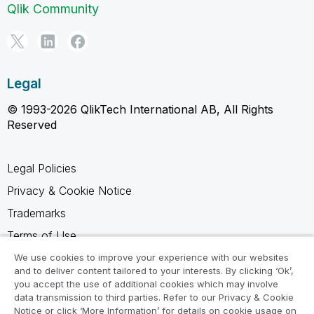
Qlik Community
Legal
© 1993-2026 QlikTech International AB, All Rights
Reserved
Legal Policies
Privacy & Cookie Notice
Trademarks
Terms of Use
Legal Agreements
We use cookies to improve your experience with our websites
and to deliver content tailored to your interests. By clicking ‘Ok’,
Product Terms
you accept the use of additional cookies which may involve
data transmission to third parties. Refer to our Privacy & Cookie
Do not share my info
Notice or click ‘More Information’ for details on cookie usage on