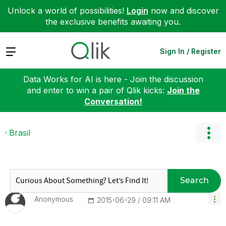
Unlock a world of possibilities!
Login
now and discover
the exclusive benefits awaiting you.
Expand
Sign In / Register
Data Works for AI is here - Join the discussion
and enter to win a pair of Qlik kicks:
Join the
Conversation!
Brasil
Search
Anonymous
‎2015-06-29
09:11 AM