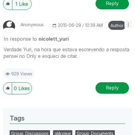
Reply
1
Like
Anonymous
‎2015-06-29
10:39 AM
Author
In response to
nicolett_yuri
Verdade Yuri, na hora que estava escrevendo a resposta
pensei no Only e esqueci de citar.
929 Views
Reply
0
Likes
Tags
Group_Discussions
qlikview
Group_Documents