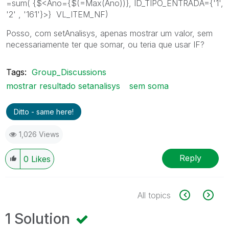
=sum( {$<Ano={$(=Max(Ano))}, ID_TIPO_ENTRADA={'1',
'2' , '161'}>} VL_ITEM_NF)
Posso, com setAnalisys, apenas mostrar um valor, sem
necessariamente ter que somar, ou teria que usar IF?
Tags:
Group_Discussions
mostrar resultado setanalisys
sem soma
Ditto - same here!
1,026 Views
Reply
0
Likes
All topics
1 Solution