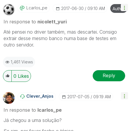
Lcarlos_pe
‎2017-06-30
09:10 AM
Author
In response to
nicolett_yuri
Até pensei no driver também, mas descartei. Consigo
extrair desse mesmo banco numa base de testes em
outro servidor.
1,461 Views
Reply
0
Likes
Clever_Anjos
‎2017-07-05
09:19 AM
In response to
lcarlos_pe
Já chegou a uma solução?
Se sim, por favor feche o tópico