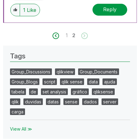
Reply
1
Like
1
2
Tags
Group_Discussions
qlikview
Group_Documents
Group_Blogs
script
qlik sense
data
ajuda
tabela
de
set analysis
gráfico
qliksense
qlik
duvidas
datas
sense
dados
server
carga
View All ≫