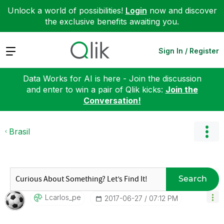
Unlock a world of possibilities!
Login
now and discover
the exclusive benefits awaiting you.
Expand
Sign In / Register
Data Works for AI is here - Join the discussion
and enter to win a pair of Qlik kicks:
Join the
Conversation!
Brasil
Search
Lcarlos_pe
‎2017-06-27
07:12 PM