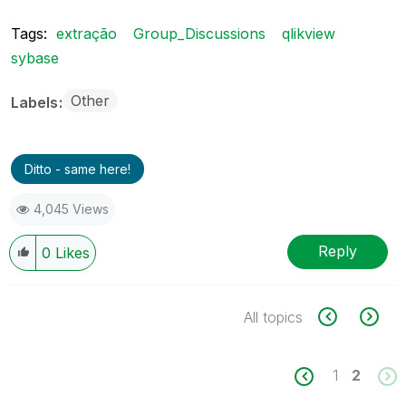
Tags:
extração
Group_Discussions
qlikview
sybase
Other
Labels
Ditto - same here!
4,045 Views
Reply
0
Likes
All topics
1
2