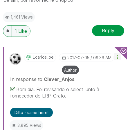
1,461 Views
Reply
1
Like
Lcarlos_pe
‎2017-07-05
09:36 AM
Author
In response to
Clever_Anjos
Bom dia. Foi revisando o select junto à
fornecedor do ERP. Grato.
Ditto - same here!
3,895 Views