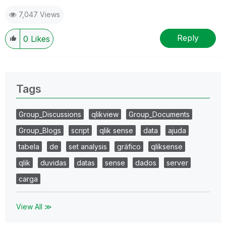
7,047 Views
Reply
0
Likes
Tags
Group_Discussions
qlikview
Group_Documents
Group_Blogs
script
qlik sense
data
ajuda
tabela
de
set analysis
gráfico
qliksense
qlik
duvidas
datas
sense
dados
server
carga
View All ≫