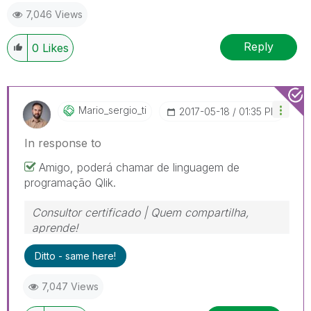
7,046 Views
Reply
0
Likes
Mario_sergio_ti
‎2017-05-18
01:35 PM
In response to
Amigo, poderá chamar de linguagem de
programação Qlik.
Consultor certificado | Quem compartilha,
aprende!
https://www.linkedin.com/in/mariosergioti
Ditto - same here!
7,047 Views