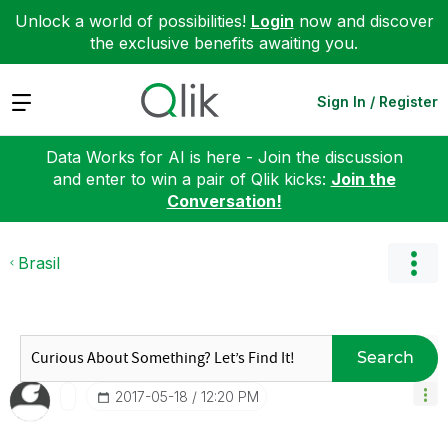
Unlock a world of possibilities!
Login
now and discover
the exclusive benefits awaiting you.
Expand
Sign In / Register
Data Works for AI is here - Join the discussion
and enter to win a pair of Qlik kicks:
Join the
Conversation!
Brasil
Search
‎2017-05-18
12:20 PM