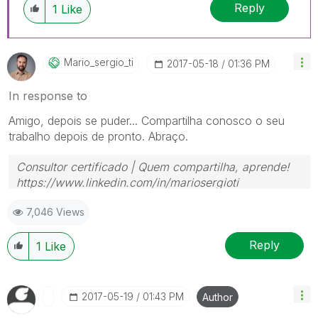
Reply
1
Like
Mario_sergio_ti
‎2017-05-18
01:36 PM
In response to
Amigo, depois se puder... Compartilha conosco o seu
trabalho depois de pronto. Abraço.
Consultor certificado | Quem compartilha, aprende!
https://www.linkedin.com/in/mariosergioti
7,046 Views
Reply
1
Like
‎2017-05-19
01:43 PM
Author