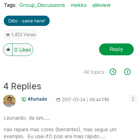
Tags:
Group_Discussions
mekko
qlikview
Ditto - same here!
1,453 Views
Reply
0
Likes
All topics
4 Replies
Afurtado
‎2017-03-24
08:44 PM
Leonardo, da sim.....
não repara mas cores (berrantes), mas segue um
exemplo. Eu usei if() pois era mais rápido.....