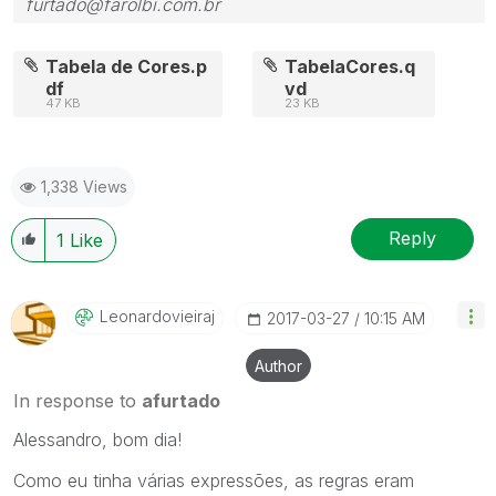
furtado@farolbi.com.br
Tabela de Cores.p
TabelaCores.q
df
vd
47 KB
23 KB
1,338 Views
Reply
1
Like
Leonardovieiraj
‎2017-03-27
10:15 AM
Author
In response to
afurtado
Alessandro, bom dia!
Como eu tinha várias expressões, as regras eram