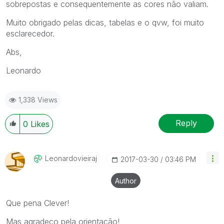
sobrepostas e consequentemente as cores não valiam.
Muito obrigado pelas dicas, tabelas e o qvw, foi muito
esclarecedor.
Abs,
Leonardo
1,338 Views
Reply
0
Likes
Leonardovieiraj
‎2017-03-30
03:46 PM
Author
Que pena Clever!
Mas agradeço pela orientação!