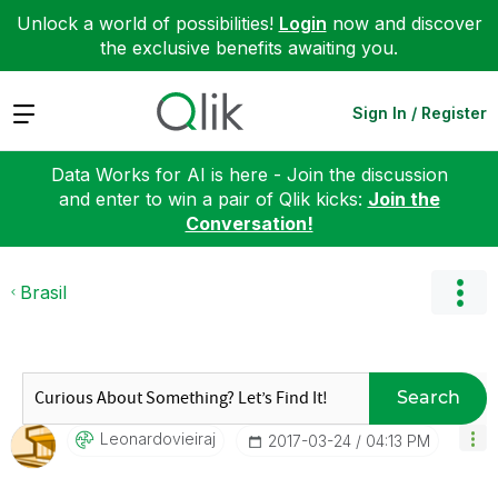
Unlock a world of possibilities!
Login
now and discover
the exclusive benefits awaiting you.
Expand
Sign In / Register
Data Works for AI is here - Join the discussion
and enter to win a pair of Qlik kicks:
Join the
Conversation!
Brasil
Search
Leonardovieiraj
‎2017-03-24
04:13 PM