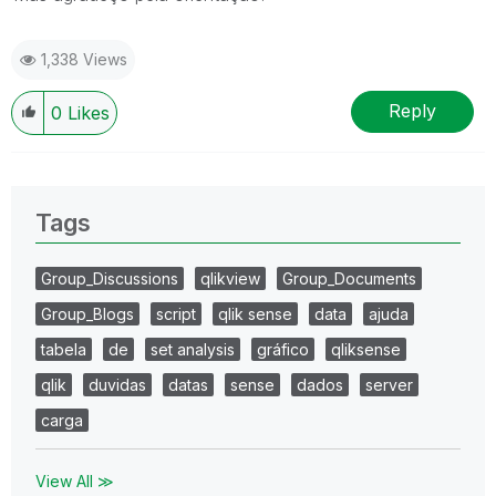
1,338 Views
Reply
0
Likes
Tags
Group_Discussions
qlikview
Group_Documents
Group_Blogs
script
qlik sense
data
ajuda
tabela
de
set analysis
gráfico
qliksense
qlik
duvidas
datas
sense
dados
server
carga
View All ≫