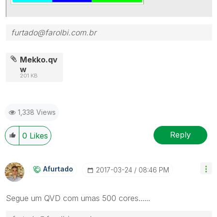
furtado@farolbi.com.br
Mekko.qv
w
201 KB
1,338 Views
Reply
0
Likes
Afurtado
‎2017-03-24
08:46 PM
Segue um QVD com umas 500 cores......