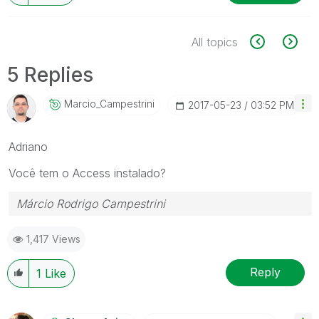
All topics
5 Replies
Marcio_Campestr
Ini
‎2017-05-23
03:52 PM
Adriano
Você tem o Access instalado?
Márcio Rodrigo Campestrini
1,417 Views
Reply
1
Like