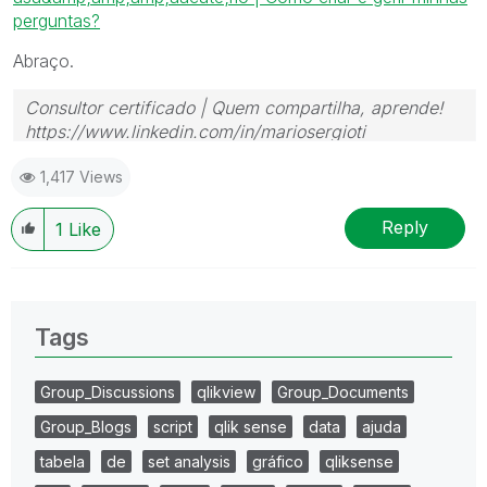
perguntas?
Abraço.
Consultor certificado | Quem compartilha, aprende!
https://www.linkedin.com/in/mariosergioti
1,417 Views
Reply
1
Like
Tags
Group_Discussions
qlikview
Group_Documents
Group_Blogs
script
qlik sense
data
ajuda
tabela
de
set analysis
gráfico
qliksense