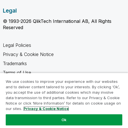
Legal
© 1993-2026 QlikTech International AB, All Rights
Reserved
Legal Policies
Privacy & Cookie Notice
Trademarks
Terms of Use
Legal Agreements
We use cookies to improve your experience with our websites
and to deliver content tailored to your interests. By clicking ‘Ok’,
Product Terms
you accept the use of additional cookies which may involve
data transmission to third parties. Refer to our Privacy & Cookie
Do not share my info
Notice or click ‘More Information’ for details on cookie usage on
our sites.
Privacy & Cookie Notice
Ok