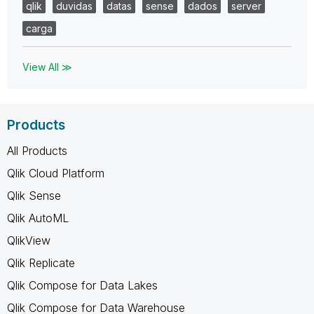
qlik
duvidas
datas
sense
dados
server
carga
View All ≫
Products
All Products
Qlik Cloud Platform
Qlik Sense
Qlik AutoML
QlikView
Qlik Replicate
Qlik Compose for Data Lakes
Qlik Compose for Data Warehouse