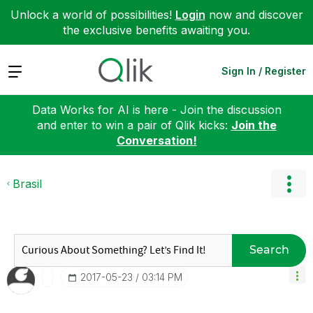
Unlock a world of possibilities!
Login
now and discover
the exclusive benefits awaiting you.
Expand
Sign In / Register
Data Works for AI is here - Join the discussion
and enter to win a pair of Qlik kicks:
Join the
Conversation!
Brasil
Search
‎2017-05-23
03:14 PM