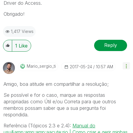
Driver do Access.
Obrigado!
1,417 Views
Reply
1
Like
Mario_sergio_ti
‎2017-05-24
10:57 AM
Amigo, boa atitude em compartilhar a resolução;
Se possível e for o caso, marque as respostas
apropriadas como Útil e/ou Correta para que outros
membros possam saber que a sua pergunta foi
respondida.
Referência (Tópicos 2.3 e 2.4):
Manual do
usu&amp;amp;amp;aacute;rio | Como criar e gerir minhas