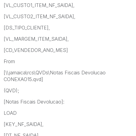
[VL_CUSTO1_ITEM_NF_SAIDA],
[VL_CUSTO2_ITEM_NF_SAIDA],
[DS_TIPO_CLIENTE],
[VL_MARGEM_ITEM_SAIDA],
[CD_VENDEDOR_ANO_MES]
From
[\\jamaica\rcs\QVDs\Notas Fiscais Devolucao
CONEXAO15.qvd]
(QVD);
[Notas Fiscais Devolucao]:
LOAD
[KEY_NF_SAIDA],
[DT_NF_SAIDA],