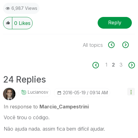
6,987 Views
Reply
0
Likes
All topics
1
2
3
24 Replies
Lucianosv
‎2016-05-19
09:14 AM
In response to
Marcio_Campestrini
Você tirou o código.
Não ajuda nada. assim fica bem difícil ajudar.