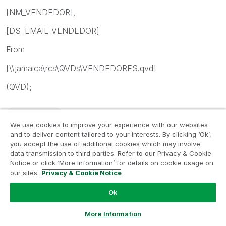
[NM_VENDEDOR],
[DS_EMAIL_VENDEDOR]
From
[\\jamaica\rcs\QVDs\VENDEDORES.qvd]
(QVD);
2,066 Views
We use cookies to improve your experience with our websites
and to deliver content tailored to your interests. By clicking ‘Ok’,
Reply
0
Likes
you accept the use of additional cookies which may involve
data transmission to third parties. Refer to our Privacy & Cookie
Notice or click ‘More Information’ for details on cookie usage on
our sites.
Privacy & Cookie Notice
Marcio_Campestr
Ini
‎2016-05-19
10:13 AM
Ok
In response to
Ask a Question
More Information
Kleber