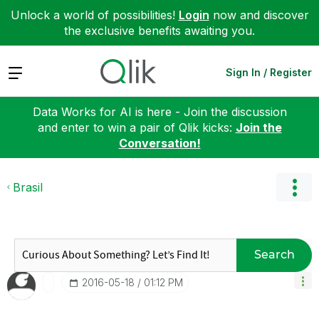
Unlock a world of possibilities!
Login
now and discover
the exclusive benefits awaiting you.
Expand
Sign In / Register
Data Works for AI is here - Join the discussion
and enter to win a pair of Qlik kicks:
Join the
Conversation!
Brasil
Search
‎2016-05-18
01:12 PM