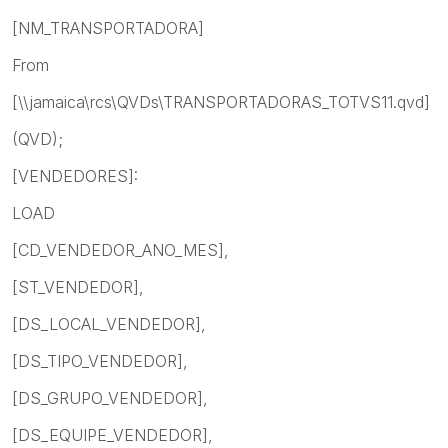
[NM_TRANSPORTADORA]
From
[\\jamaica\rcs\QVDs\TRANSPORTADORAS_TOTVS11.qvd]
(QVD);
[VENDEDORES]:
LOAD
[CD_VENDEDOR_ANO_MES],
[ST_VENDEDOR],
[DS_LOCAL_VENDEDOR],
[DS_TIPO_VENDEDOR],
[DS_GRUPO_VENDEDOR],
[DS_EQUIPE_VENDEDOR],