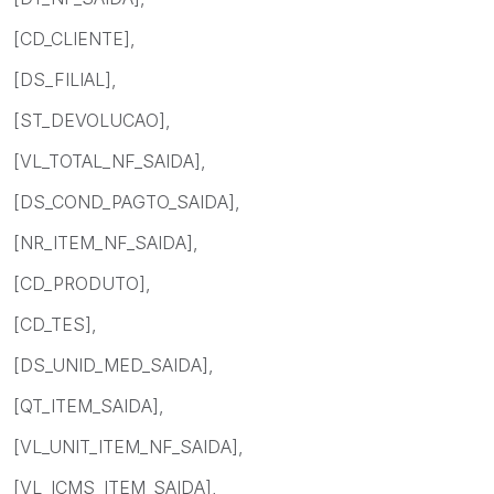
[CD_CLIENTE],
[DS_FILIAL],
[ST_DEVOLUCAO],
[VL_TOTAL_NF_SAIDA],
[DS_COND_PAGTO_SAIDA],
[NR_ITEM_NF_SAIDA],
[CD_PRODUTO],
[CD_TES],
[DS_UNID_MED_SAIDA],
[QT_ITEM_SAIDA],
[VL_UNIT_ITEM_NF_SAIDA],
[VL_ICMS_ITEM_SAIDA],