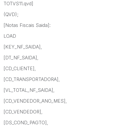
TOTVS11.qvd]
(QVD);
[Notas Fiscais Saida]:
LOAD
[KEY_NF_SAIDA],
[DT_NF_SAIDA],
[CD_CLIENTE],
[CD_TRANSPORTADORA],
[VL_TOTAL_NF_SAIDA],
[CD_VENDEDOR_ANO_MES],
[CD_VENDEDOR],
[DS_COND_PAGTO],