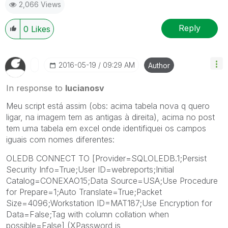
2,066 Views
Reply
0
Likes
‎2016-05-19
09:29 AM
Author
In response to
lucianosv
Meu script está assim (obs: acima tabela nova q quero
ligar, na imagem tem as antigas à direita), acima no post
tem uma tabela em excel onde identifiquei os campos
iguais com nomes diferentes:
OLEDB CONNECT TO [Provider=SQLOLEDB.1;Persist
Security Info=True;User ID=webreports;Initial
Catalog=CONEXAO15;Data Source=USA;Use Procedure
for Prepare=1;Auto Translate=True;Packet
Size=4096;Workstation ID=MAT187;Use Encryption for
Data=False;Tag with column collation when
possible=False] (XPassword is