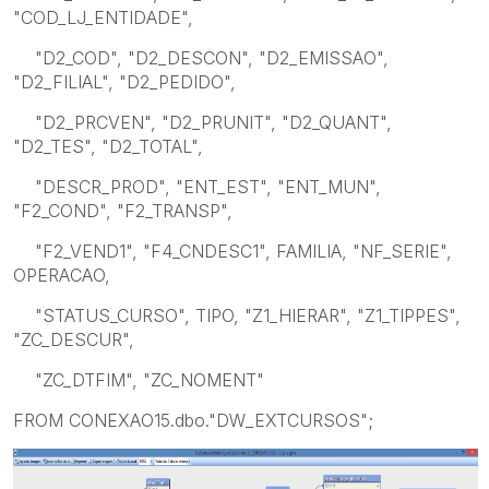
"COD_LJ_ENTIDADE",
"D2_COD", "D2_DESCON", "D2_EMISSAO",
"D2_FILIAL", "D2_PEDIDO",
"D2_PRCVEN", "D2_PRUNIT", "D2_QUANT",
"D2_TES", "D2_TOTAL",
"DESCR_PROD", "ENT_EST", "ENT_MUN",
"F2_COND", "F2_TRANSP",
"F2_VEND1", "F4_CNDESC1", FAMILIA, "NF_SERIE",
OPERACAO,
"STATUS_CURSO", TIPO, "Z1_HIERAR", "Z1_TIPPES",
"ZC_DESCUR",
"ZC_DTFIM", "ZC_NOMENT"
FROM CONEXAO15.dbo."DW_EXTCURSOS";