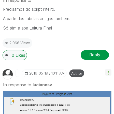
In response to
Precisamos do script inteiro.
A parte das tabelas antigas também.
Só têm a aba Leitura Final
2,066 Views
Reply
0
Likes
‎2016-05-19
10:11 AM
Author
In response to
lucianosv