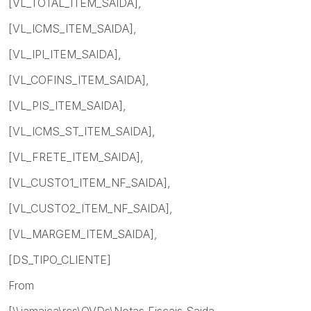
[VL_TOTAL_ITEM_SAIDA],
[VL_ICMS_ITEM_SAIDA],
[VL_IPI_ITEM_SAIDA],
[VL_COFINS_ITEM_SAIDA],
[VL_PIS_ITEM_SAIDA],
[VL_ICMS_ST_ITEM_SAIDA],
[VL_FRETE_ITEM_SAIDA],
[VL_CUSTO1_ITEM_NF_SAIDA],
[VL_CUSTO2_ITEM_NF_SAIDA],
[VL_MARGEM_ITEM_SAIDA],
[DS_TIPO_CLIENTE]
From
[\\jamaica\rcs\QVDs\Notas Fiscais Saida