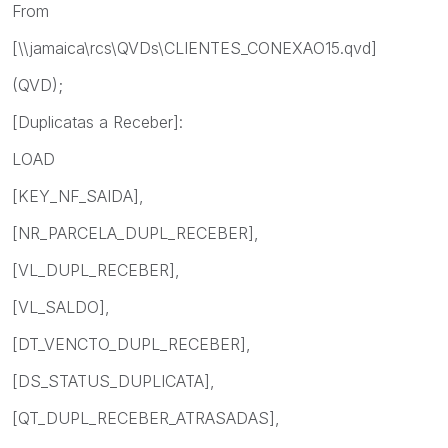
From
[\\jamaica\rcs\QVDs\CLIENTES_CONEXAO15.qvd]
(QVD);
[Duplicatas a Receber]:
LOAD
[KEY_NF_SAIDA],
[NR_PARCELA_DUPL_RECEBER],
[VL_DUPL_RECEBER],
[VL_SALDO],
[DT_VENCTO_DUPL_RECEBER],
[DS_STATUS_DUPLICATA],
[QT_DUPL_RECEBER_ATRASADAS],