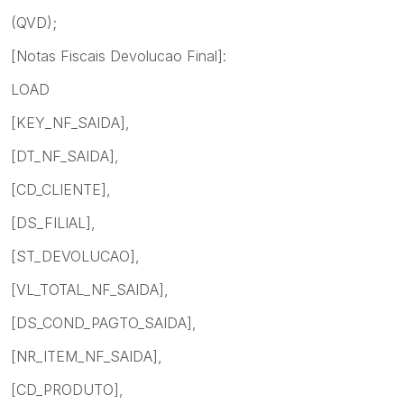
(QVD);
[Notas Fiscais Devolucao Final]:
LOAD
[KEY_NF_SAIDA],
[DT_NF_SAIDA],
[CD_CLIENTE],
[DS_FILIAL],
[ST_DEVOLUCAO],
[VL_TOTAL_NF_SAIDA],
[DS_COND_PAGTO_SAIDA],
[NR_ITEM_NF_SAIDA],
[CD_PRODUTO],