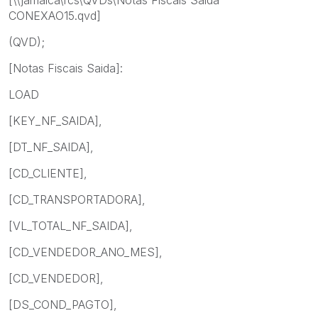
CONEXAO15.qvd]
(QVD);
[Notas Fiscais Saida]:
LOAD
[KEY_NF_SAIDA],
[DT_NF_SAIDA],
[CD_CLIENTE],
[CD_TRANSPORTADORA],
[VL_TOTAL_NF_SAIDA],
[CD_VENDEDOR_ANO_MES],
[CD_VENDEDOR],
[DS_COND_PAGTO],