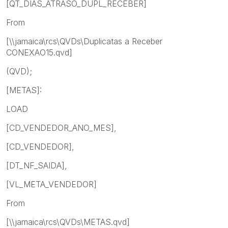
[QT_DIAS_ATRASO_DUPL_RECEBER]
From
[\\jamaica\rcs\QVDs\Duplicatas a Receber
CONEXAO15.qvd]
(QVD);
[METAS]:
LOAD
[CD_VENDEDOR_ANO_MES],
[CD_VENDEDOR],
[DT_NF_SAIDA],
[VL_META_VENDEDOR]
From
[\\jamaica\rcs\QVDs\METAS.qvd]