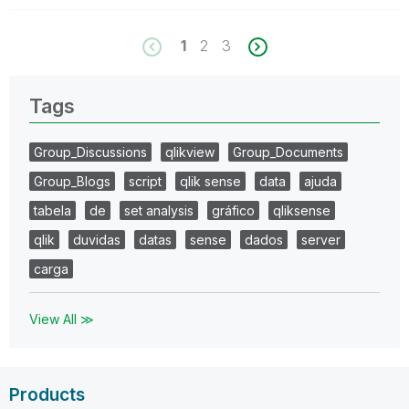
1
2
3
Tags
Group_Discussions
qlikview
Group_Documents
Group_Blogs
script
qlik sense
data
ajuda
tabela
de
set analysis
gráfico
qliksense
qlik
duvidas
datas
sense
dados
server
carga
View All ≫
Products