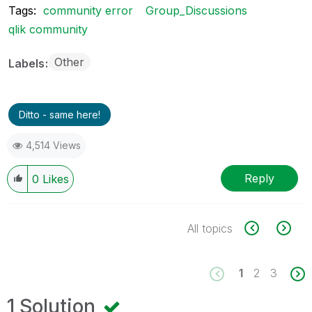
Tags:
community error
Group_Discussions
qlik community
Other
Labels
Ditto - same here!
4,514 Views
Reply
0
Likes
All topics
1
2
3
1 Solution