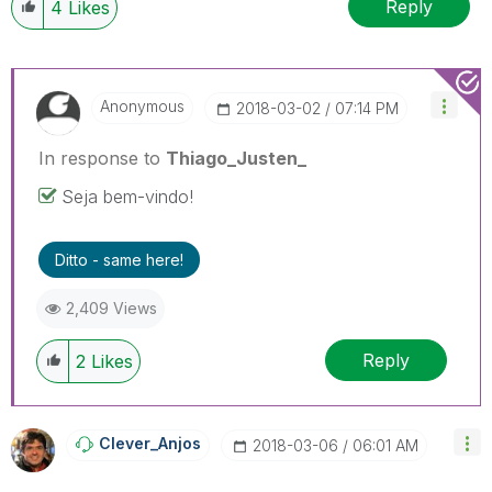
Reply
4
Likes
Anonymous
‎2018-03-02
07:14 PM
In response to
Thiago_Justen_
Seja bem-vindo!
Ditto - same here!
2,409 Views
Reply
2
Likes
Clever_Anjos
‎2018-03-06
06:01 AM