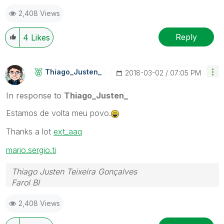
WhatsApp: 24 98152-1675
2,408 Views
Skype: justen.thiago
Reply
4
Likes
Thiago_Justen_
‎2018-03-02
07:05 PM
In response to
Thiago_Justen_
Estamos de volta meu povo.
Thanks a lot
ext_aaq
mario.sergio.ti
Thiago Justen Teixeira Gonçalves
Farol BI
WhatsApp: 24 98152-1675
2,408 Views
Skype: justen.thiago