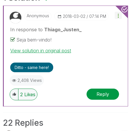
Anonymous
‎2018-03-02
07:14 PM
In response to
Thiago_Justen_
Seja bem-vindo!
View solution in original post
Ditto - same here!
2,408 Views
Reply
2
Likes
22 Replies