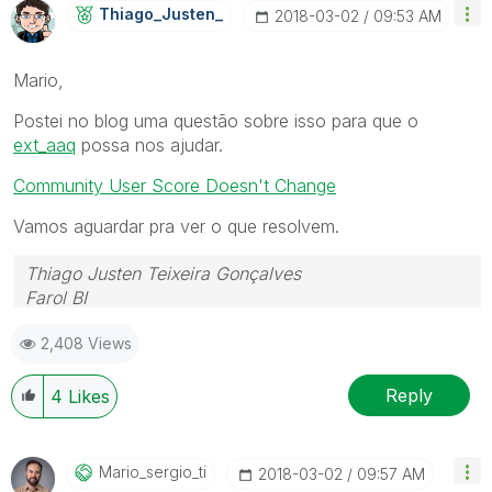
Thiago_Justen_
‎2018-03-02
09:53 AM
Mario,
Postei no blog uma questão sobre isso para que o
ext_aaq
‌ possa nos ajudar.
Community User Score Doesn't Change
Vamos aguardar pra ver o que resolvem.
Thiago Justen Teixeira Gonçalves
Farol BI
WhatsApp: 24 98152-1675
2,408 Views
Skype: justen.thiago
Reply
4
Likes
Mario_sergio_ti
‎2018-03-02
09:57 AM