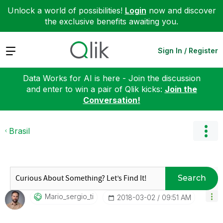
Unlock a world of possibilities!
Login
now and discover
the exclusive benefits awaiting you.
Expand
Sign In / Register
Data Works for AI is here - Join the discussion
and enter to win a pair of Qlik kicks:
Join the
Conversation!
Brasil
Search
Mario_sergio_ti
‎2018-03-02
09:51 AM