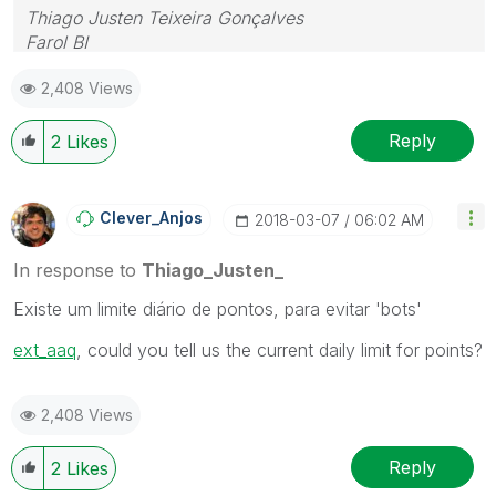
Thiago Justen Teixeira Gonçalves
Farol BI
WhatsApp: 24 98152-1675
2,408 Views
Skype: justen.thiago
Reply
2
Likes
Clever_Anjos
‎2018-03-07
06:02 AM
In response to
Thiago_Justen_
Existe um limite diário de pontos, para evitar 'bots'
ext_aaq
‌, could you tell us the current daily limit for points?
2,408 Views
Reply
2
Likes