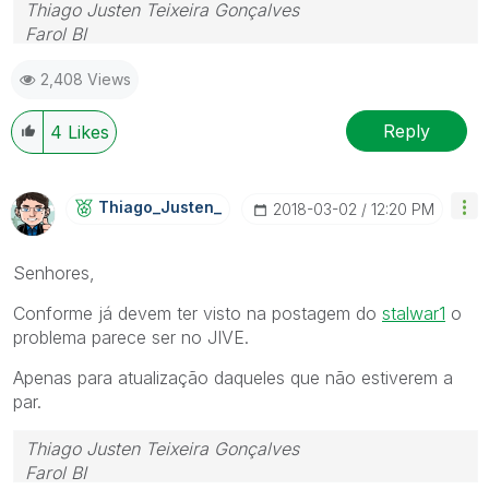
Thiago Justen Teixeira Gonçalves
Farol BI
WhatsApp: 24 98152-1675
2,408 Views
Skype: justen.thiago
Reply
4
Likes
Thiago_Justen_
‎2018-03-02
12:20 PM
Senhores,
Conforme já devem ter visto na postagem do
stalwar1
‌ o
problema parece ser no JIVE.
Apenas para atualização daqueles que não estiverem a
par.
Thiago Justen Teixeira Gonçalves
Farol BI