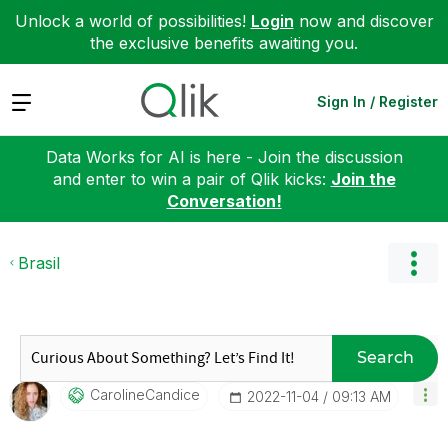
Unlock a world of possibilities!
Login
now and discover
the exclusive benefits awaiting you.
Expand
Sign In / Register
Data Works for AI is here - Join the discussion
and enter to win a pair of Qlik kicks:
Join the
Conversation!
Brasil
Search
CarolineCandice
‎2022-11-04
09:13 AM