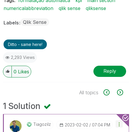
Tags:
formatação automática
kpi
main section
numericalabbreviation
qlik sense
qliksense
Qlik Sense
Labels
Ditto - same here!
2,293 Views
Reply
0
Likes
All topics
1 Solution
Tiagozilz
‎2023-02-02
07:04 PM