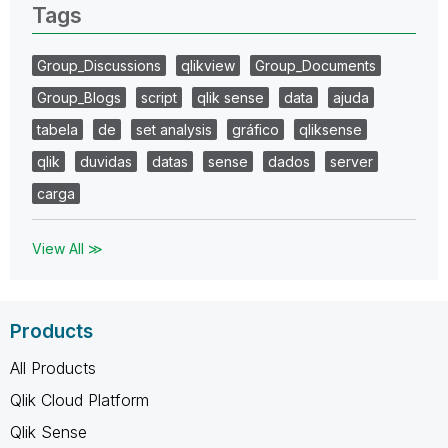
Tags
Group_Discussions
qlikview
Group_Documents
Group_Blogs
script
qlik sense
data
ajuda
tabela
de
set analysis
gráfico
qliksense
qlik
duvidas
datas
sense
dados
server
carga
View All ≫
Products
All Products
Qlik Cloud Platform
Qlik Sense