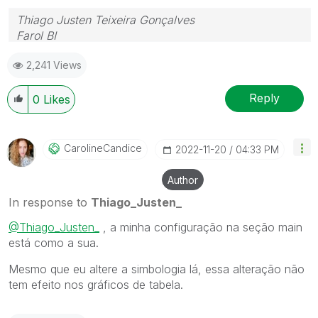
Thiago Justen Teixeira Gonçalves
Farol BI
WhatsApp: 24 98152-1675
2,241 Views
Skype: justen.thiago
Reply
0
Likes
CarolineCandice
‎2022-11-20
04:33 PM
Author
In response to
Thiago_Justen_
@Thiago_Justen_
, a minha configuração na seção main
está como a sua.
Mesmo que eu altere a simbologia lá, essa alteração não
tem efeito nos gráficos de tabela.