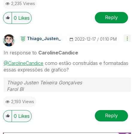
2,235 Views
Reply
0
Likes
Thiago_Justen_
‎2022-12-17
01:10 PM
In response to
CarolineCandice
@CarolineCandice
como estão construídas e formatadas
essas expressões de grafico?
Thiago Justen Teixeira Gonçalves
Farol BI
WhatsApp: 24 98152-1675
2,193 Views
Skype: justen.thiago
Reply
0
Likes