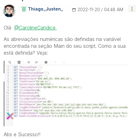
Thiago_Justen_
‎2022-11-20
04:48 AM
Olá
@CarolineCandice
,
As abreviações numéricas são definidas na variável
encontrada na seção Main do seu script. Como a sua
está definida? Veja:
Abs e Sucesso!!