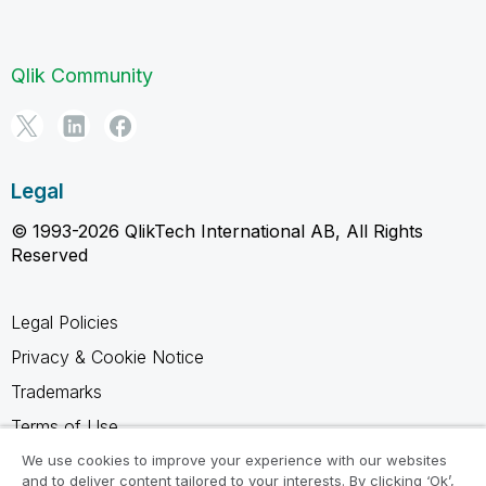
Qlik Community
Legal
© 1993-2026 QlikTech International AB, All Rights
Reserved
Legal Policies
Privacy & Cookie Notice
Trademarks
Terms of Use
Legal Agreements
We use cookies to improve your experience with our websites
and to deliver content tailored to your interests. By clicking ‘Ok’,