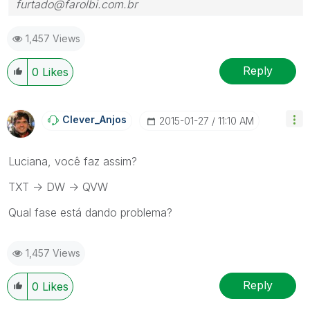
furtado@farolbi.com.br
1,457 Views
Reply
0
Likes
Clever_Anjos
‎2015-01-27
11:10 AM
Luciana, você faz assim?
TXT -> DW -> QVW
Qual fase está dando problema?
1,457 Views
Reply
0
Likes