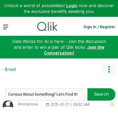
Unlock a world of possibilities!
Login
now and discover
the exclusive benefits awaiting you.
Expand
Sign In / Register
Data Works for AI is here - Join the discussion
and enter to win a pair of Qlik kicks:
Join the
Conversation!
Brasil
Search
Anonymous
‎2015-01-27
09:52 AM