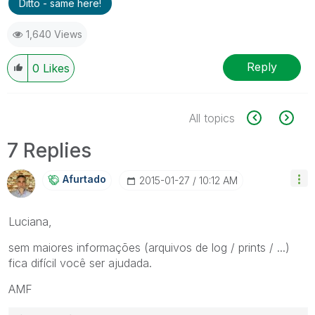
Ditto - same here!
1,640 Views
Reply
0
Likes
All topics
7 Replies
Afurtado
‎2015-01-27
10:12 AM
Luciana,
sem maiores informações (arquivos de log / prints / ...)
fica difícil você ser ajudada.
AMF