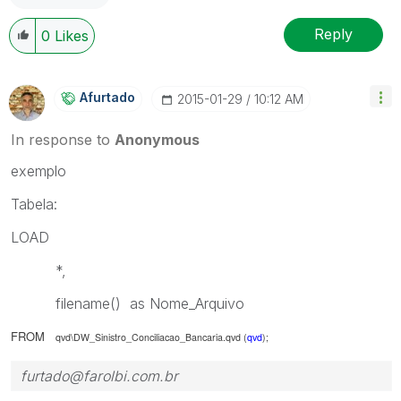
Reply
0
Likes
Afurtado
‎2015-01-29
10:12 AM
In response to
Anonymous
exemplo
Tabela:
LOAD
*,
filename() as Nome_Arquivo
FROM
qvd\DW_Sinistro_Conciliacao_Bancaria.qvd (
qvd
);
furtado@farolbi.com.br