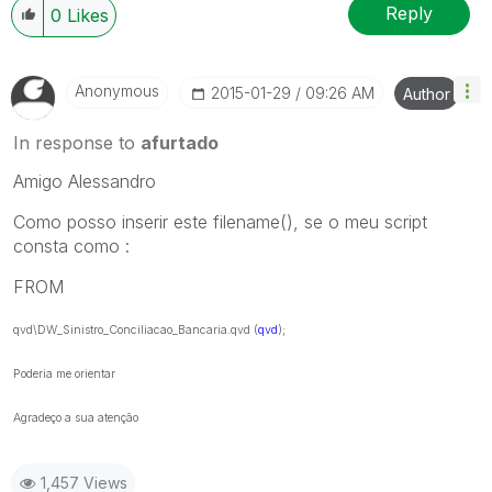
Reply
0
Likes
Anonymous
‎2015-01-29
09:26 AM
Author
In response to
afurtado
Amigo Alessandro
Como posso inserir este filename(), se o meu script
consta como :
FROM
qvd\DW_Sinistro_Conciliacao_Bancaria.qvd (
qvd
);
Poderia me orientar
Agradeço a sua atenção
1,457 Views