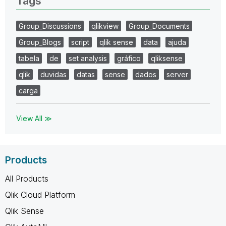
Tags
Group_Discussions
qlikview
Group_Documents
Group_Blogs
script
qlik sense
data
ajuda
tabela
de
set analysis
gráfico
qliksense
qlik
duvidas
datas
sense
dados
server
carga
View All ≫
Products
All Products
Qlik Cloud Platform
Qlik Sense