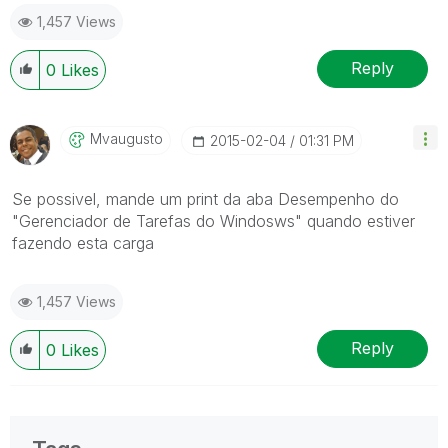
1,457 Views
Reply
0
Likes
Mvaugusto
‎2015-02-04
01:31 PM
Se possivel, mande um print da aba Desempenho do
"Gerenciador de Tarefas do Windosws" quando estiver
fazendo esta carga
1,457 Views
Reply
0
Likes