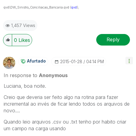
qvd\DW_Sinistro_Conciliacao_Bancaria.qvd (
qvd
);
1,457 Views
Reply
0
Likes
Afurtado
‎2015-01-28
04:14 PM
In response to
Anonymous
Luciana, boa noite.
Creio que deveria ser feito algo na rotina para fazer
incremental ao invés de ficar lendo todos os arquivos de
novo....
Quando leio arquivos .csv ou .txt tenho por habito criar
um campo na carga usando