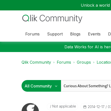
Unlock a world o
Forums
Support
Blogs
Events
D
Data Works for AI is here
Qlik Community
Forums
Groups
Locati
Not applicable
‎2014-12-17
0