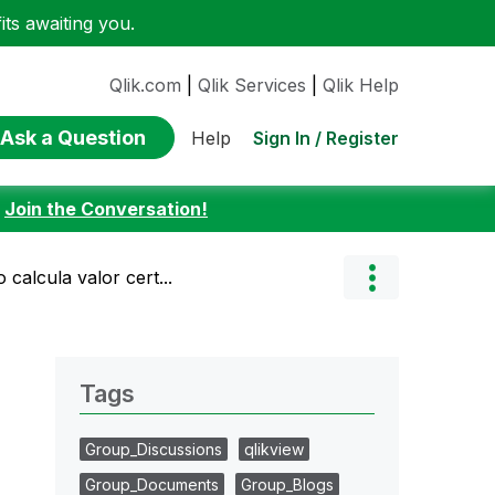
ts awaiting you.
Qlik.com
|
Qlik Services
|
Qlik Help
Ask a Question
Sign In / Register
Help
:
Join the Conversation!
calcula valor cert...
Tags
Group_Discussions
qlikview
Group_Documents
Group_Blogs