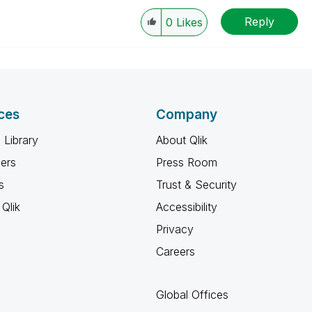
Reply
0
Likes
ces
Company
 Library
About Qlik
ners
Press Room
s
Trust & Security
Qlik
Accessibility
Privacy
Careers
Global Offices