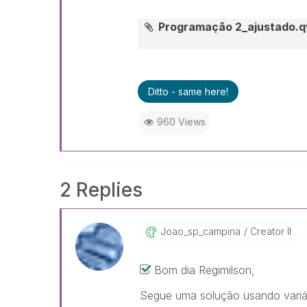
Programação 2_ajustado.
Ditto - same here!
960 Views
2 Replies
Joao_sp_campina
Creator II
Bom dia Regimilson,
Segue uma solução usando variá