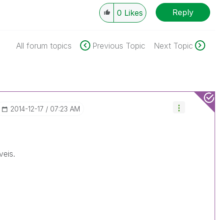
Reply
0
Likes
All forum topics
Previous Topic
Next Topic
‎2014-12-17
07:23 AM
eis.