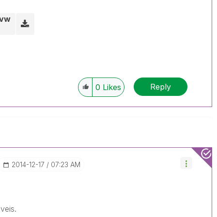
qvw
Reply
0
Likes
‎2014-12-17
07:23 AM
veis.