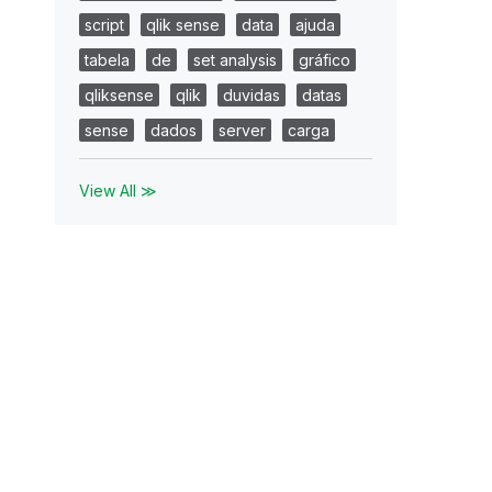
script
qlik sense
data
ajuda
tabela
de
set analysis
gráfico
qliksense
qlik
duvidas
datas
sense
dados
server
carga
View All ≫