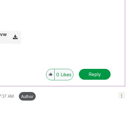
qvw
Reply
0
Likes
7:37 AM
Author