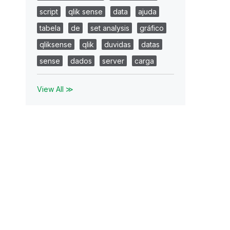
script
qlik sense
data
ajuda
tabela
de
set analysis
gráfico
qliksense
qlik
duvidas
datas
sense
dados
server
carga
View All ≫