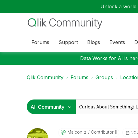
Unlock a world o
Forums
Support
Blogs
Events
D
Data Works for AI is here
Qlik Community
Forums
Groups
Locati
Maicon_z
Contributor II
‎20