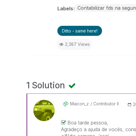
Contabilizar fds na segu
Labels
Ditto - same here!
2,387 Views
1 Solution
Maicon_z
Contributor II
‎
Boa tarde pessoa,
Agradeço a ajuda de vocês, conse