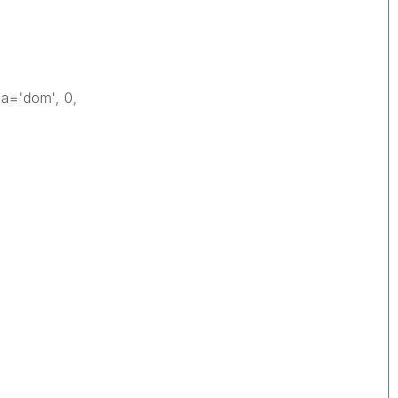
na='dom', 0,