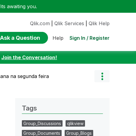
ts awaiting you.
Qlik.com
|
Qlik Services
|
Qlik Help
Ask a Question
Sign In / Register
Help
:
Join the Conversation!
mana na segunda feira
Tags
Group_Discussions
qlikview
Group_Documents
Group_Blogs