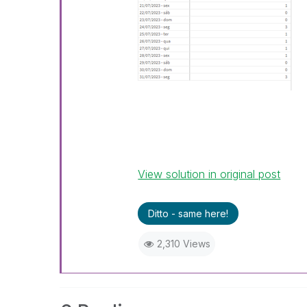
View solution in original post
Ditto - same here!
2,310 Views