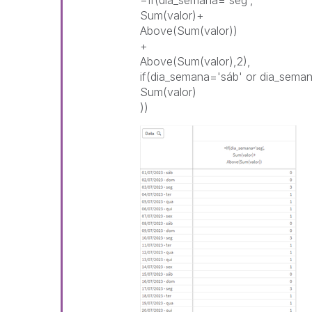
=If(dia_semana='seg',
Sum(valor)+
Above(Sum(valor))
+
Above(Sum(valor),2),
if(dia_semana='sáb' or dia_sema
Sum(valor)
))