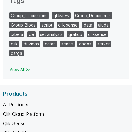
Tags
Group_Discussions
qlikview
Group_Documents
Group_Blogs
script
qlik sense
data
ajuda
tabela
de
set analysis
gráfico
qliksense
qlik
duvidas
datas
sense
dados
server
carga
View All ≫
Products
All Products
Qlik Cloud Platform
Qlik Sense