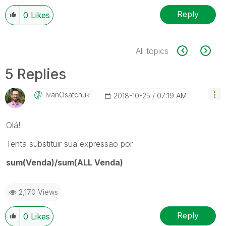
Reply
0
Likes
All topics
5 Replies
IvanOsatchuk
‎2018-10-25
07:19 AM
Olá!
Tenta substituir sua expressão por
sum(Venda)/sum(ALL Venda)
2,170 Views
Reply
0
Likes