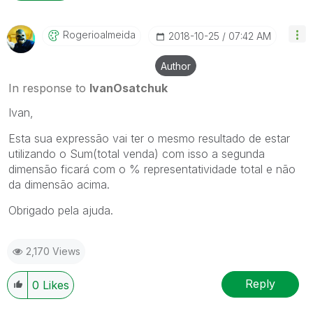
Rogerioalmeida
‎2018-10-25
07:42 AM
Author
In response to
IvanOsatchuk
Ivan,
Esta sua expressão vai ter o mesmo resultado de estar
utilizando o Sum(total venda) com isso a segunda
dimensão ficará com o % representatividade total e não
da dimensão acima.
Obrigado pela ajuda.
2,170 Views
Reply
0
Likes