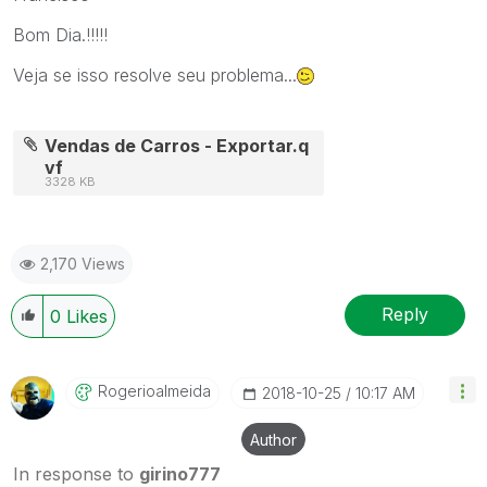
Bom Dia.!!!!!
Veja se isso resolve seu problema...
Vendas de Carros - Exportar.q
vf
3328 KB
2,170 Views
Reply
0
Likes
Rogerioalmeida
‎2018-10-25
10:17 AM
Author
In response to
girino777