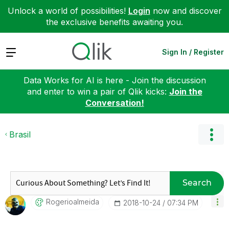
Unlock a world of possibilities!
Login
now and discover
the exclusive benefits awaiting you.
Expand
Sign In / Register
Data Works for AI is here - Join the discussion
and enter to win a pair of Qlik kicks:
Join the
Conversation!
Brasil
Search
Rogerioalmeida
‎2018-10-24
07:34 PM