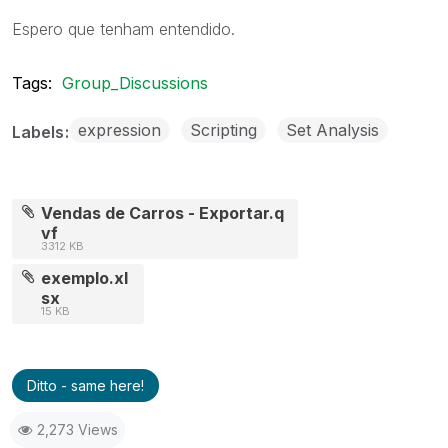
Espero que tenham entendido.
Tags:
Group_Discussions
expression
Scripting
Set Analysis
Labels
Vendas de Carros - Exportar.q
vf
3312 KB
exemplo.xl
sx
15 KB
Ditto - same here!
2,273 Views