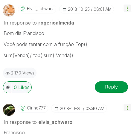
Elvis_schwarz
‎2018-10-25
08:01 AM
In response to
rogerioalmeida
Bom dia Francisco
Você pode tentar com a função Top()
sum(Venda)/ top( sum( Venda))
2,170 Views
Reply
0
Likes
Girino777
‎2018-10-25
08:40 AM
In response to
elvis_schwarz
Francisco