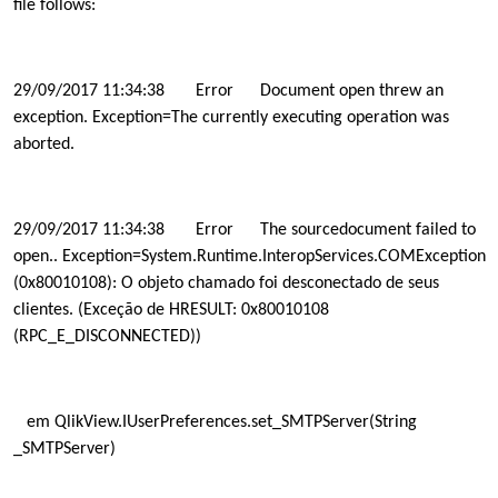
file follows:
29/09/2017 11:34:38
Error
Document open threw an
exception. Exception=The currently executing operation was
aborted.
29/09/2017 11:34:38
Error
The sourcedocument failed to
open.. Exception=System.Runtime.InteropServices.COMException
(0x80010108): O objeto chamado foi desconectado de seus
clientes. (Exceção de HRESULT: 0x80010108
(RPC_E_DISCONNECTED))
em QlikView.IUserPreferences.set_SMTPServer(String
_SMTPServer)