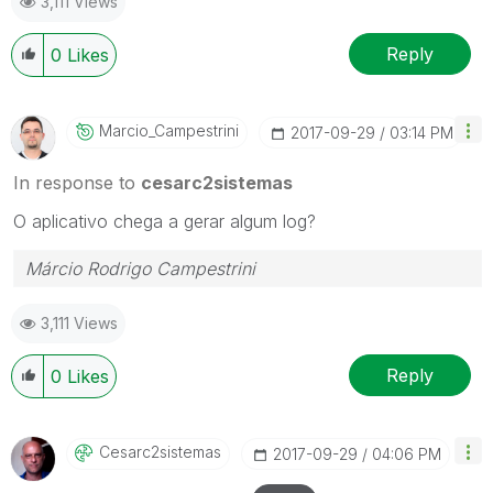
3,111 Views
Reply
0
Likes
Marcio_Campestr
Ini
‎2017-09-29
03:14 PM
In response to
cesarc2sistemas
O aplicativo chega a gerar algum log?
Márcio Rodrigo Campestrini
3,111 Views
Reply
0
Likes
Cesarc2sistemas
‎2017-09-29
04:06 PM