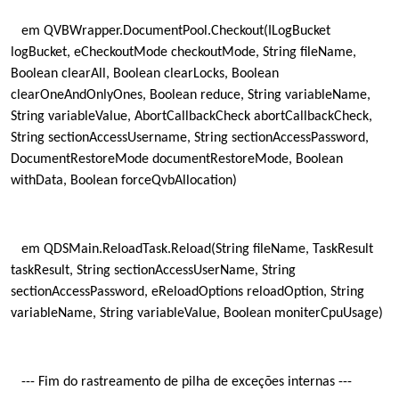
em QVBWrapper.DocumentPool.Checkout(ILogBucket
logBucket, eCheckoutMode checkoutMode, String fileName,
Boolean clearAll, Boolean clearLocks, Boolean
clearOneAndOnlyOnes, Boolean reduce, String variableName,
String variableValue, AbortCallbackCheck abortCallbackCheck,
String sectionAccessUsername, String sectionAccessPassword,
DocumentRestoreMode documentRestoreMode, Boolean
withData, Boolean forceQvbAllocation)
em QDSMain.ReloadTask.Reload(String fileName, TaskResult
taskResult, String sectionAccessUserName, String
sectionAccessPassword, eReloadOptions reloadOption, String
variableName, String variableValue, Boolean moniterCpuUsage)
--- Fim do rastreamento de pilha de exceções internas ---