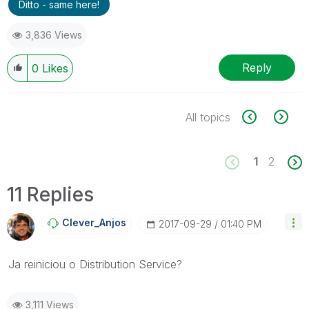
Ditto - same here!
3,836 Views
Reply
0
Likes
All topics
1
2
11 Replies
Clever_Anjos
‎2017-09-29
01:40 PM
Ja reiniciou o Distribution Service?
3,111 Views