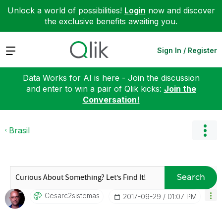
Unlock a world of possibilities!
Login
now and discover
the exclusive benefits awaiting you.
Expand
Sign In / Register
Data Works for AI is here - Join the discussion
and enter to win a pair of Qlik kicks:
Join the
Conversation!
Brasil
Search
Cesarc2sistemas
‎2017-09-29
01:07 PM