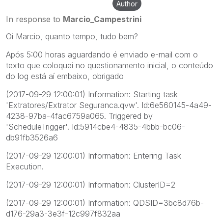
Author
In response to
Marcio_Campestrini
Oi Marcio, quanto tempo, tudo bem?
Após 5:00 horas aguardando é enviado e-mail com o
texto que coloquei no questionamento inicial, o conteúdo
do log está aí embaixo, obrigado
(2017-09-29 12:00:01) Information: Starting task
'Extratores/Extrator Seguranca.qvw'. Id:6e560145-4a49-
4238-97ba-4fac6759a065. Triggered by
'ScheduleTrigger'. Id:5914cbe4-4835-4bbb-bc06-
db91fb3526a6
(2017-09-29 12:00:01) Information: Entering Task
Execution.
(2017-09-29 12:00:01) Information: ClusterID=2
(2017-09-29 12:00:01) Information: QDSID=3bc8d76b-
d176-29a3-3e3f-12c997f832aa