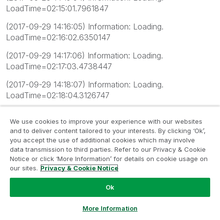
LoadTime=02:15:01.7961847
(2017-09-29 14:16:05) Information: Loading.
LoadTime=02:16:02.6350147
(2017-09-29 14:17:06) Information: Loading.
LoadTime=02:17:03.4738447
(2017-09-29 14:18:07) Information: Loading.
LoadTime=02:18:04.3126747
(2017-09-29 14:19:08) Information: Loading.
We use cookies to improve your experience with our websites
LoadTime=02:19:05.1515047
and to deliver content tailored to your interests. By clicking ‘Ok’,
you accept the use of additional cookies which may involve
(2017-09-29 14:20:08) Information: Loading.
data transmission to third parties. Refer to our Privacy & Cookie
LoadTime=02:20:06.0062359
Notice or click ‘More Information’ for details on cookie usage on
our sites.
Privacy & Cookie Notice
(2017-09-29 14:21:09) Information: Loading.
LoadTime=02:21:06.8454559
Ok
(2017-09-29 14:22:10) Information: Loading.
Ask a Question
More Information
LoadTime=02:22:07.6846759