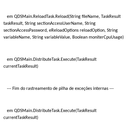
em QDSMain.ReloadTask.Reload(String fileName, TaskResult
taskResult, String sectionAccessUserName, String
sectionAccessPassword, eReloadOptions reloadOption, String
variableName, String variableValue, Boolean moniterCpuUsage)
em QDSMain.DistributeTask.Execute(TaskResult
currentTaskResult)
--- Fim do rastreamento de pilha de exceções internas ---
em QDSMain.DistributeTask.Execute(TaskResult
currentTaskResult)