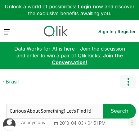
Unlock a world of possibilities!
Login
now and discover
the exclusive benefits awaiting you.
Expand
Sign In / Register
Data Works for AI is here - Join the discussion
and enter to win a pair of Qlik kicks:
Join the
Conversation!
Brasil
Search
Anonymous
‎2018-04-03
04:51 PM