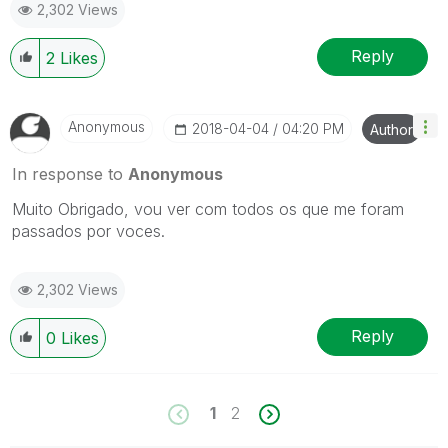
2,302 Views
Reply
2
Likes
Anonymous
‎2018-04-04
04:20 PM
Author
In response to
Anonymous
Muito Obrigado, vou ver com todos os que me foram
passados por voces.
2,302 Views
Reply
0
Likes
1
2