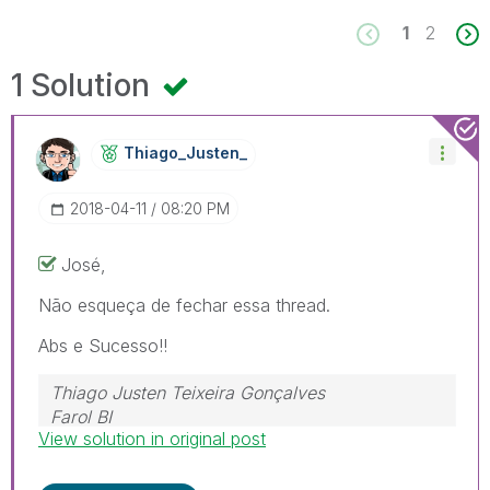
1
2
1 Solution
Thiago_Justen_
‎2018-04-11
08:20 PM
José,
Não esqueça de fechar essa thread.
Abs e Sucesso!!
Thiago Justen Teixeira Gonçalves
Farol BI
View solution in original post
WhatsApp: 24 98152-1675
Skype: justen.thiago