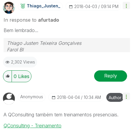
Thiago_Justen_
‎2018-04-03
09:14 PM
In response to
afurtado
Bem lembrado...
Thiago Justen Teixeira Gonçalves
Farol BI
WhatsApp: 24 98152-1675
2,302 Views
Skype: justen.thiago
Reply
0
Likes
Anonymous
‎2018-04-04
10:34 AM
Author
A QConsulting também tem treinamentos presenciais.
QConsulting - Treinamento