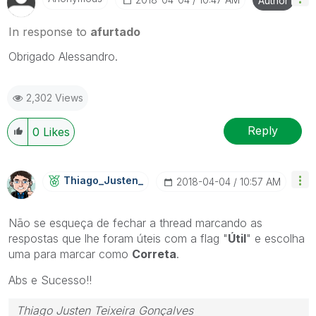
Author
In response to
afurtado
Obrigado Alessandro.
2,302 Views
Reply
0
Likes
Thiago_Justen_
‎2018-04-04
10:57 AM
Não se esqueça de fechar a thread marcando as
respostas que lhe foram úteis com a flag "
Útil
" e escolha
uma para marcar como
Correta
.
Abs e Sucesso!!
Thiago Justen Teixeira Gonçalves