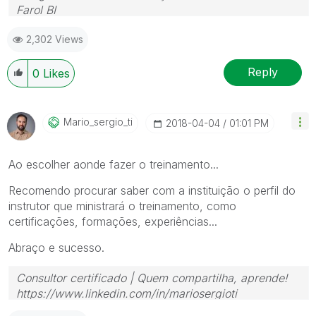
Farol BI
WhatsApp: 24 98152-1675
2,302 Views
Skype: justen.thiago
Reply
0
Likes
Mario_sergio_ti
‎2018-04-04
01:01 PM
Ao escolher aonde fazer o treinamento...
Recomendo procurar saber com a instituição o perfil do
instrutor que ministrará o treinamento, como
certificações, formações, experiências...
Abraço e sucesso.
Consultor certificado | Quem compartilha, aprende!
https://www.linkedin.com/in/mariosergioti