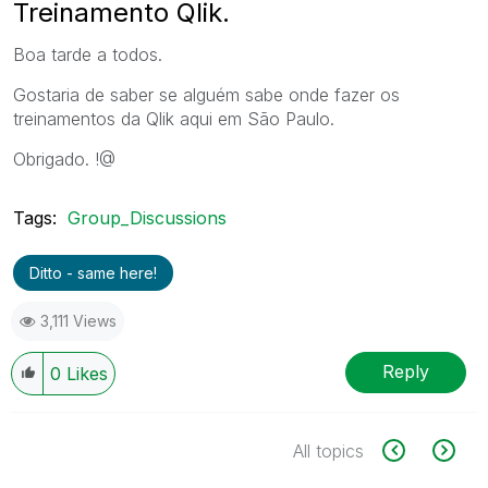
Treinamento Qlik.
Boa tarde a todos.
Gostaria de saber se alguém sabe onde fazer os
treinamentos da Qlik aqui em São Paulo.
Obrigado. !@
Tags:
Group_Discussions
Ditto - same here!
3,111 Views
Reply
0
Likes
All topics