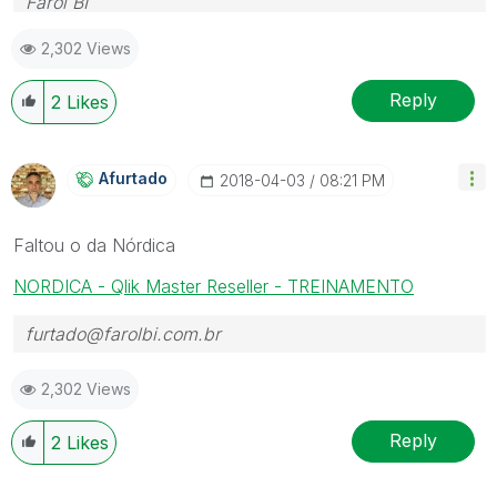
Farol BI
WhatsApp: 24 98152-1675
2,302 Views
Skype: justen.thiago
Reply
2
Likes
Afurtado
‎2018-04-03
08:21 PM
Faltou o da Nórdica
NORDICA - Qlik Master Reseller - TREINAMENTO
furtado@farolbi.com.br
2,302 Views
Reply
2
Likes