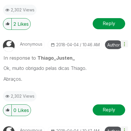
2,302 Views
Reply
2
Likes
Anonymous
‎2018-04-04
10:46 AM
Author
In response to
Thiago_Justen_
Ok, muito obrigado pelas dicas Thiago.
Abraços.
2,302 Views
Reply
0
Likes
Anonymous
‎2018-04-04
10:47 AM