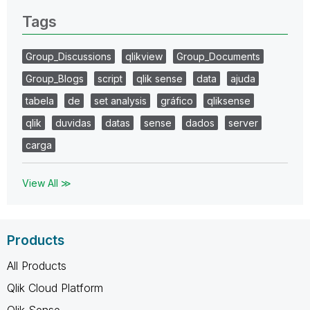
Tags
Group_Discussions
qlikview
Group_Documents
Group_Blogs
script
qlik sense
data
ajuda
tabela
de
set analysis
gráfico
qliksense
qlik
duvidas
datas
sense
dados
server
carga
View All ≫
Products
All Products
Qlik Cloud Platform
Qlik Sense