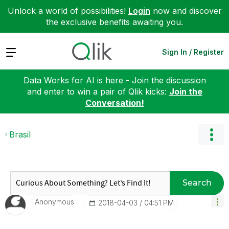
Unlock a world of possibilities!
Login
now and discover
the exclusive benefits awaiting you.
Expand
Sign In / Register
Data Works for AI is here - Join the discussion
and enter to win a pair of Qlik kicks:
Join the
Conversation!
Brasil
Search
Anonymous
‎2018-04-03
04:51 PM