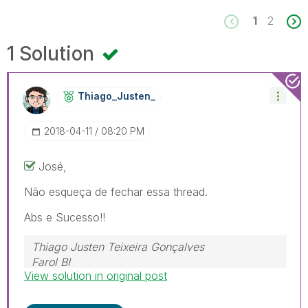
1
2
1 Solution
Thiago_Justen_
‎2018-04-11
08:20 PM
José,
Não esqueça de fechar essa thread.
Abs e Sucesso!!
Thiago Justen Teixeira Gonçalves
Farol BI
View solution in original post
WhatsApp: 24 98152-1675
Skype: justen.thiago