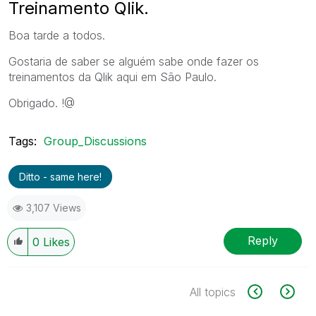
Treinamento Qlik.
Boa tarde a todos.
Gostaria de saber se alguém sabe onde fazer os
treinamentos da Qlik aqui em São Paulo.
Obrigado. !@
Tags:
Group_Discussions
Ditto - same here!
3,107 Views
Reply
0
Likes
All topics