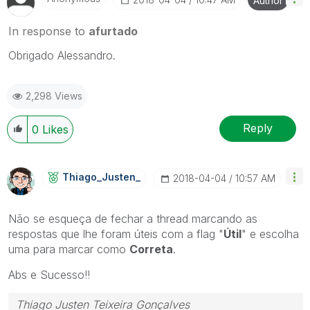
Author
In response to
afurtado
Obrigado Alessandro.
2,298 Views
Reply
0
Likes
Thiago_Justen_
‎2018-04-04
10:57 AM
Não se esqueça de fechar a thread marcando as
respostas que lhe foram úteis com a flag "
Útil
" e escolha
uma para marcar como
Correta
.
Abs e Sucesso!!
Thiago Justen Teixeira Gonçalves