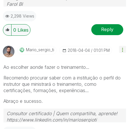
Farol BI
WhatsApp: 24 98152-1675
2,298 Views
Skype: justen.thiago
Reply
0
Likes
Mario_sergio_ti
‎2018-04-04
01:01 PM
Ao escolher aonde fazer o treinamento...
Recomendo procurar saber com a instituição o perfil do
instrutor que ministrará o treinamento, como
certificações, formações, experiências...
Abraço e sucesso.
Consultor certificado | Quem compartilha, aprende!
https://www.linkedin.com/in/mariosergioti