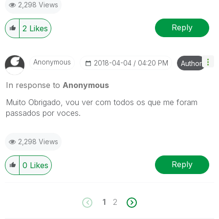
2,298 Views
Reply
2
Likes
Anonymous
‎2018-04-04
04:20 PM
Author
In response to
Anonymous
Muito Obrigado, vou ver com todos os que me foram
passados por voces.
2,298 Views
Reply
0
Likes
1
2