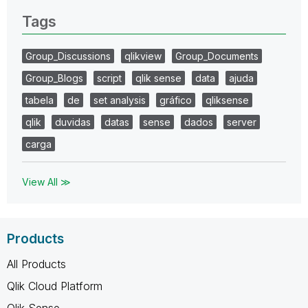
Tags
Group_Discussions
qlikview
Group_Documents
Group_Blogs
script
qlik sense
data
ajuda
tabela
de
set analysis
gráfico
qliksense
qlik
duvidas
datas
sense
dados
server
carga
View All ≫
Products
All Products
Qlik Cloud Platform
Qlik Sense