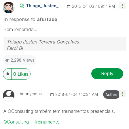
Thiago_Justen_
‎2018-04-03
09:14 PM
In response to
afurtado
Bem lembrado...
Thiago Justen Teixeira Gonçalves
Farol BI
WhatsApp: 24 98152-1675
2,298 Views
Skype: justen.thiago
Reply
0
Likes
Anonymous
‎2018-04-04
10:34 AM
Author
A QConsulting também tem treinamentos presenciais.
QConsulting - Treinamento