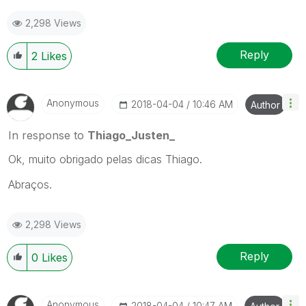
2,298 Views
Reply
2
Likes
Anonymous
‎2018-04-04
10:46 AM
Author
In response to
Thiago_Justen_
Ok, muito obrigado pelas dicas Thiago.
Abraços.
2,298 Views
Reply
0
Likes
Anonymous
‎2018-04-04
10:47 AM