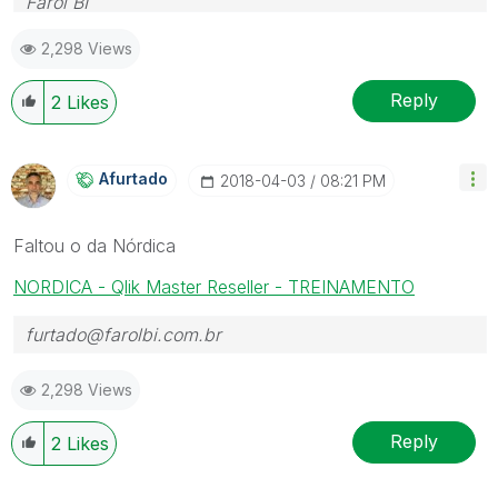
Farol BI
WhatsApp: 24 98152-1675
2,298 Views
Skype: justen.thiago
Reply
2
Likes
Afurtado
‎2018-04-03
08:21 PM
Faltou o da Nórdica
NORDICA - Qlik Master Reseller - TREINAMENTO
furtado@farolbi.com.br
2,298 Views
Reply
2
Likes