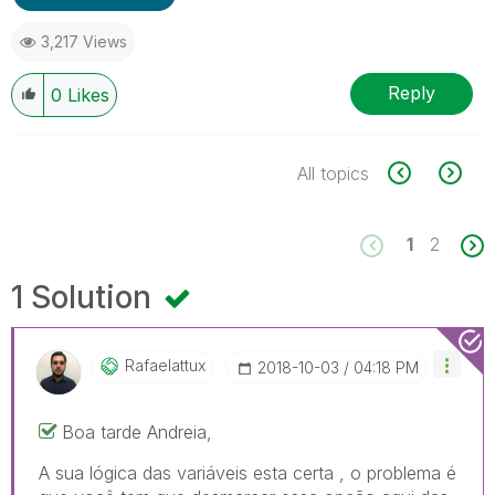
3,217 Views
Reply
0
Likes
All topics
1
2
1 Solution
Rafaelattux
‎2018-10-03
04:18 PM
Boa tarde Andreia,
A sua lógica das variáveis esta certa , o problema é