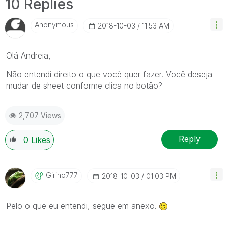
10 Replies
Anonymous
‎2018-10-03
11:53 AM
Olá Andreia,
Não entendi direito o que você quer fazer. Você deseja
mudar de sheet conforme clica no botão?
2,707 Views
Reply
0
Likes
Girino777
‎2018-10-03
01:03 PM
Pelo o que eu entendi, segue em anexo.