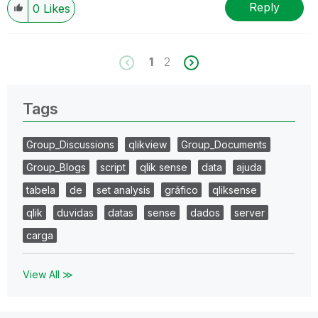
Reply
0
Likes
1
2
Tags
Group_Discussions
qlikview
Group_Documents
Group_Blogs
script
qlik sense
data
ajuda
tabela
de
set analysis
gráfico
qliksense
qlik
duvidas
datas
sense
dados
server
carga
View All ≫