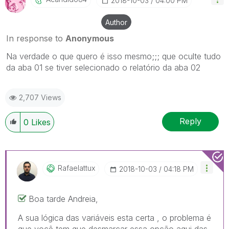
‎2018-10-03
04:00 PM
Author
In response to
Anonymous
Na verdade o que quero é isso mesmo;;; que oculte tudo
da aba 01 se tiver selecionado o relatório da aba 02
2,707 Views
Reply
0
Likes
Rafaelattux
‎2018-10-03
04:18 PM
Boa tarde Andreia,
A sua lógica das variáveis esta certa , o problema é
que você tem que desmarcar essa opção aqui das