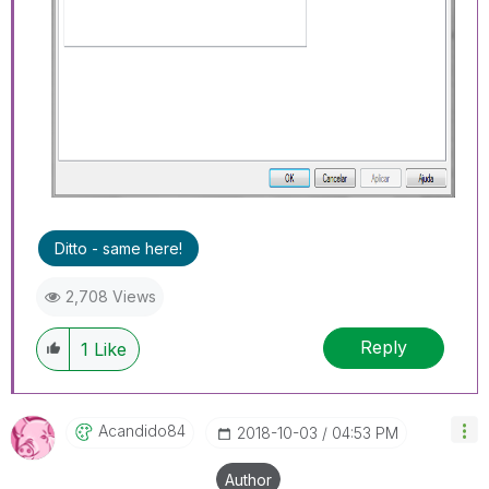
Ditto - same here!
2,708 Views
Reply
1
Like
Acandido84
‎2018-10-03
04:53 PM
Author