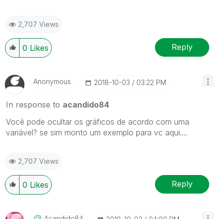
2,707 Views
Reply
0
Likes
Anonymous
‎2018-10-03
03:22 PM
In response to
acandido84
Você pode ocultar os gráficos de acordo com uma
variável? se sim monto um exemplo para vc aqui....
2,707 Views
Reply
0
Likes
Acandido84