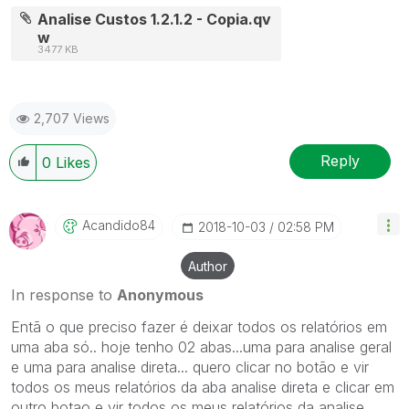
Analise Custos 1.2.1.2 - Copia.qv
w
3477 KB
2,707 Views
Reply
0
Likes
Acandido84
‎2018-10-03
02:58 PM
Author
In response to
Anonymous
Entã o que preciso fazer é deixar todos os relatórios em
uma aba só.. hoje tenho 02 abas...uma para analise geral
e uma para analise direta... quero clicar no botão e vir
todos os meus relatórios da aba analise direta e clicar em
outro botao e vir todos os meus relatórios da analise