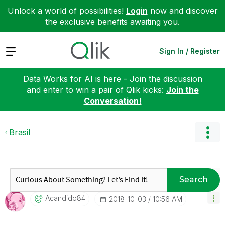
Unlock a world of possibilities!
Login
now and discover
the exclusive benefits awaiting you.
Expand
Sign In / Register
Data Works for AI is here - Join the discussion
and enter to win a pair of Qlik kicks:
Join the
Conversation!
Brasil
Search
Acandido84
‎2018-10-03
10:56 AM