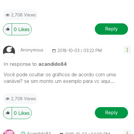
2,708 Views
Reply
0
Likes
Anonymous
‎2018-10-03
03:22 PM
In response to
acandido84
Você pode ocultar os gráficos de acordo com uma
variável? se sim monto um exemplo para vc aqui....
2,708 Views
Reply
0
Likes
Acandido84