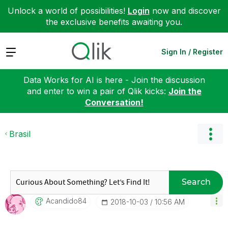
Unlock a world of possibilities!
Login
now and discover
the exclusive benefits awaiting you.
Expand
Sign In / Register
Data Works for AI is here - Join the discussion
and enter to win a pair of Qlik kicks:
Join the
Conversation!
Brasil
Search
Acandido84
‎2018-10-03
10:56 AM