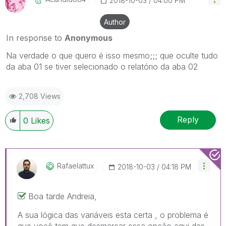
‎2018-10-03
04:00 PM
Author
In response to
Anonymous
Na verdade o que quero é isso mesmo;;; que oculte tudo
da aba 01 se tiver selecionado o relatório da aba 02
2,708 Views
Reply
0
Likes
Rafaelattux
‎2018-10-03
04:18 PM
Boa tarde Andreia,
A sua lógica das variáveis esta certa , o problema é
que você tem que desmarcar essa opção aqui das