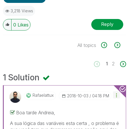
3,218 Views
Reply
0
Likes
All topics
1
2
1 Solution
Rafaelattux
‎2018-10-03
04:18 PM
Boa tarde Andreia,
A sua lógica das variáveis esta certa , o problema é