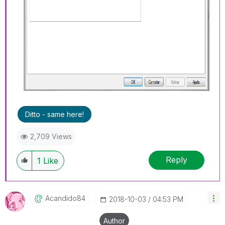
Ditto - same here!
2,709 Views
Reply
1
Like
Acandido84
‎2018-10-03
04:53 PM
Author