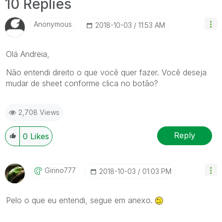
10 Replies
Anonymous
‎2018-10-03
11:53 AM
Olá Andreia,
Não entendi direito o que você quer fazer. Você deseja
mudar de sheet conforme clica no botão?
2,708 Views
Reply
0
Likes
Girino777
‎2018-10-03
01:03 PM
Pelo o que eu entendi, segue em anexo.