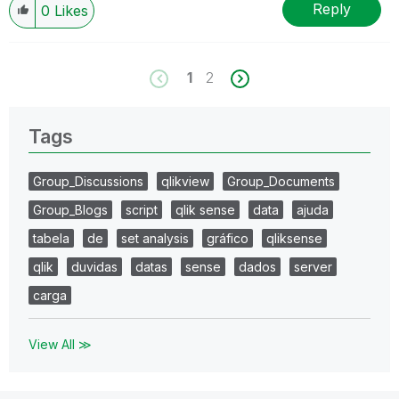
Reply
0
Likes
1
2
Tags
Group_Discussions
qlikview
Group_Documents
Group_Blogs
script
qlik sense
data
ajuda
tabela
de
set analysis
gráfico
qliksense
qlik
duvidas
datas
sense
dados
server
carga
View All ≫