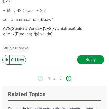
6-17
= 98 / 42 ( dias) = 2,3
como faria isso no qlikview/?
AVG(Sum({<DtVenda= {'>=$(=vDataBaseCalc
<=Max(DtVenda) '}>} venda))
2,239 Views
Reply
0
Likes
1
2
3
Related Topics
Calculo de Variação mantendo fixo primeiro periodo