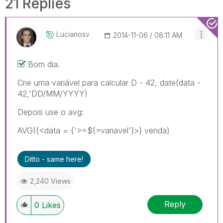
21 Replies
Lucianosv
‎2014-11-06
08:11 AM
Bom dia.
Crie uma variável para calcular D - 42, date(data -
42,'DD/MM/YYYY)
Depois use o avg:
AVG({<data = {'>=$(=variavel'}>} venda)
Ditto - same here!
2,240 Views
Reply
0
Likes