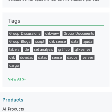
Tags
Group_Discussions
qlikview
Group_Documents
Group_Blogs
script
qlik sense
data
ajuda
tabela
de
set analysis
gráfico
qliksense
qlik
duvidas
datas
sense
dados
server
carga
View All ≫
Products
All Products