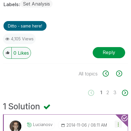
Set Analysis
Labels
Ditto - same here!
4,105 Views
Reply
0
Likes
All topics
1
2
3
1 Solution
Lucianosv
‎2014-11-06
08:11 AM