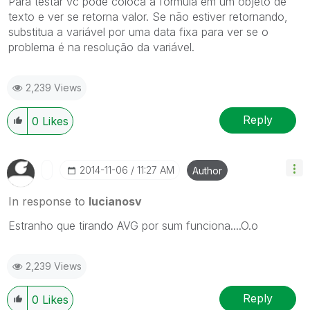
Para testar vc pode coloca a fórmula em um objeto de
texto e ver se retorna valor. Se não estiver retornando,
substitua a variável por uma data fixa para ver se o
problema é na resolução da variável.
2,239 Views
Reply
0
Likes
‎2014-11-06
11:27 AM
Author
In response to
lucianosv
Estranho que tirando AVG por sum funciona....O.o
2,239 Views
Reply
0
Likes