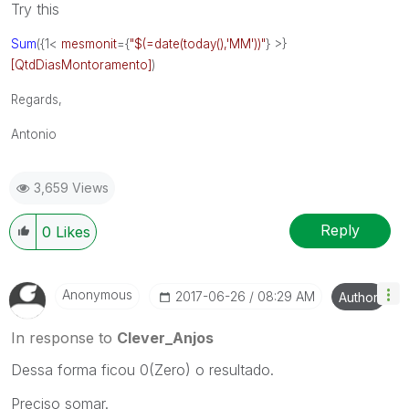
Try this
Sum
({1<
mesmonit
={
"$(=date(today(),'MM'))"
} >}
[QtdDiasMontoramento]
)
Regards,
Antonio
3,659 Views
Reply
0
Likes
Anonymous
‎2017-06-26
08:29 AM
Author
In response to
Clever_Anjos
Dessa forma ficou 0(Zero) o resultado.
Preciso somar.