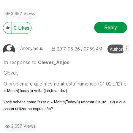
3,657 Views
Reply
0
Likes
Anonymous
‎2017-06-26
07:59 AM
Author
In response to
Clever_Anjos
Clever,
O problema e que mesmonit está numérico (01,02....12) e
= Month(Today()) volta (jan,fev...dez)
você saberia como fazer o
= Month(Today()) retornar (01,02...12) e que
possa utilizar na expressão?
3,657 Views