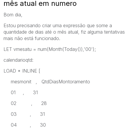
mês atual em numero
Bom dia,
Estou precisando criar uma expressão que some a
quantidade de dias até o mês atual, fiz alguma tentativas
mais não está funcionado.
LET vmesatu = num(Month(Today()),'00');
calendarioqtd:
LOAD * INLINE [
mesmonit , QtdDiasMontoramento
01 , 31
02 , 28
03 , 31
04 , 30