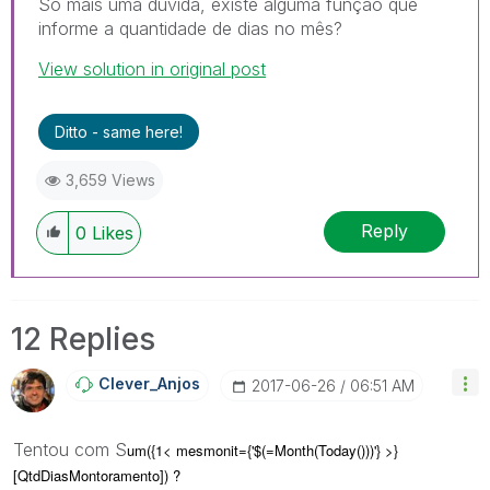
Só mais uma dúvida, existe alguma função que
informe a quantidade de dias no mês?
View solution in original post
Ditto - same here!
3,659 Views
Reply
0
Likes
12 Replies
Clever_Anjos
‎2017-06-26
06:51 AM
Tentou com S
um({1< mesmonit={'$(=Month(Today()))'} >}
[QtdDiasMontoramento]) ?