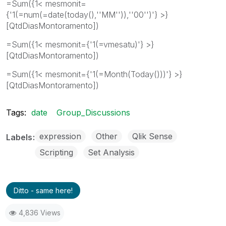
=Sum({1< mesmonit=
{'1(=num(=date(today(),''MM'')),''00'')'} >}
[QtdDiasMontoramento])
=Sum({1< mesmonit={'1(=vmesatu)'} >}
[QtdDiasMontoramento])
=Sum({1< mesmonit={'1(=Month(Today()))'} >}
[QtdDiasMontoramento])
Tags:
date
Group_Discussions
expression
Other
Qlik Sense
Labels
Scripting
Set Analysis
Ditto - same here!
4,836 Views