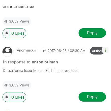
31+28+31+30+31+30
3,659 Views
Reply
0
Likes
Anonymous
‎2017-06-26
08:30 AM
Author
In response to
antoniotiman
Dessa forma ficou fixo em 30 Trinta o resultado
3,659 Views
Reply
0
Likes