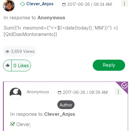
Clever_Anjos
‎2017-06-26
08:34 AM
In response to
Anonymous
Sum({1< mesmonit={"<=$(=date(today(),'MM'))"} >}
[QtdDiasMontoramento])
3,659 Views
Reply
0
Likes
Anonymous
‎2017-06-26
08:39 AM
Author
In response to
Clever_Anjos
Clever,