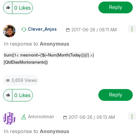
Reply
0
Likes
Clever_Anjos
‎2017-06-26
08:11 AM
In response to
Anonymous
um({1< mesmonit={'$(=Num(Month(Today())))'} >}
S
[QtdDiasMontoramento])
3,659 Views
Reply
0
Likes
Antoniotiman
‎2017-06-26
08:13 AM
In response to
Anonymous