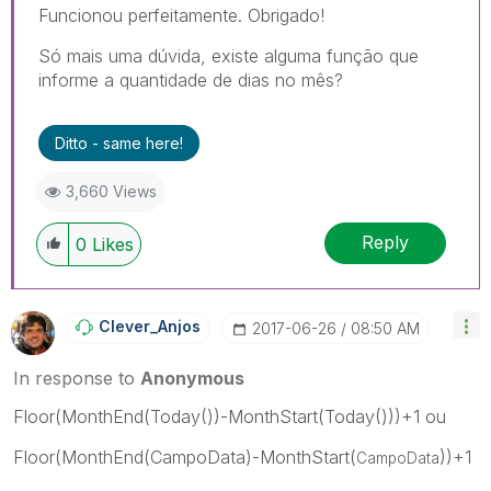
Funcionou perfeitamente. Obrigado!
Só mais uma dúvida, existe alguma função que
informe a quantidade de dias no mês?
Ditto - same here!
3,660 Views
Reply
0
Likes
Clever_Anjos
‎2017-06-26
08:50 AM
In response to
Anonymous
Floor(MonthEnd(Today())-MonthStart(Today()))+1 ou
Floor(MonthEnd(CampoData)-MonthStart(
))+1
CampoData