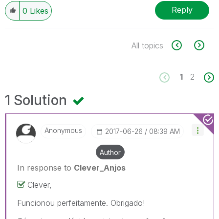
Reply
0
Likes
All topics
1
2
1 Solution
Anonymous
‎2017-06-26
08:39 AM
Author
In response to
Clever_Anjos
Clever,
Funcionou perfeitamente. Obrigado!