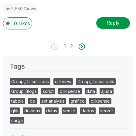
3,659 Views
Reply
0
Likes
1
2
Tags
Group_Discussions
qlikview
Group_Documents
Group_Blogs
script
qlik sense
data
ajuda
tabela
de
set analysis
gráfico
qliksense
qlik
duvidas
datas
sense
dados
server
carga