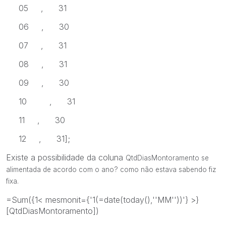
05 , 31
06 , 30
07 , 31
08 , 31
09 , 30
10 , 31
11 , 30
12 , 31];
Existe a possibilidade da coluna
QtdDiasMontoramento se
alimentada de acordo com o ano? como não estava sabendo fiz
fixa.
=Sum({1< mesmonit={'1(=date(today(),''MM''))'} >}
[QtdDiasMontoramento])