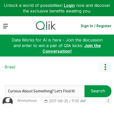
Unlock a world of possibilities!
Login
now and discover
the exclusive benefits awaiting you.
Expand
Sign In / Register
Data Works for AI is here - Join the discussion
and enter to win a pair of Qlik kicks:
Join the
Conversation!
Brasil
Search
Anonymous
‎2017-06-25
11:05 AM