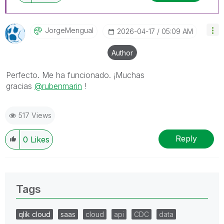
JorgeMengual
‎2026-04-17
05:09 AM
Author
Perfecto. Me ha funcionado. ¡Muchas
gracias
@rubenmarin
!
517 Views
Reply
0
Likes
Tags
qlik cloud
saas
cloud
api
CDC
data