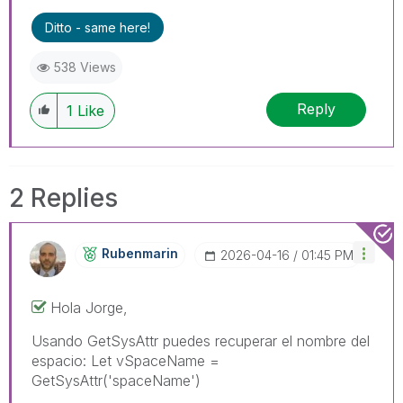
Ditto - same here!
538 Views
Reply
1
Like
2 Replies
Rubenmarin
‎2026-04-16
01:45 PM
Hola Jorge,
Usando GetSysAttr puedes recuperar el nombre del
espacio:
Let vSpaceName =
GetSysAttr('spaceName')