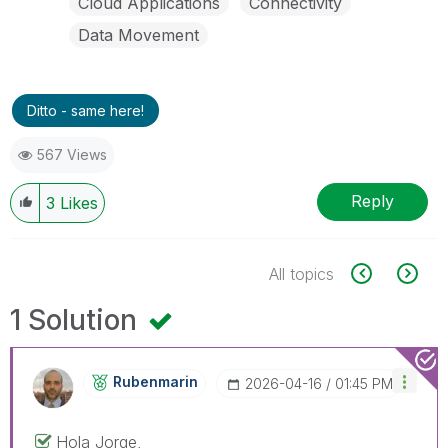
Cloud Applications
Connectivity
Data Movement
Ditto - same here!
567 Views
Reply
3
Likes
All topics
1 Solution
Rubenmarin
‎2026-04-16
01:45 PM
Hola Jorge,