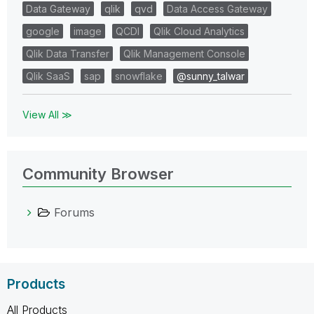
Data Gateway
qlik
qvd
Data Access Gateway
google
image
QCDI
Qlik Cloud Analytics
Qlik Data Transfer
Qlik Management Console
Qlik SaaS
sap
snowflake
@sunny_talwar
View All ≫
Community Browser
Forums
Products
All Products