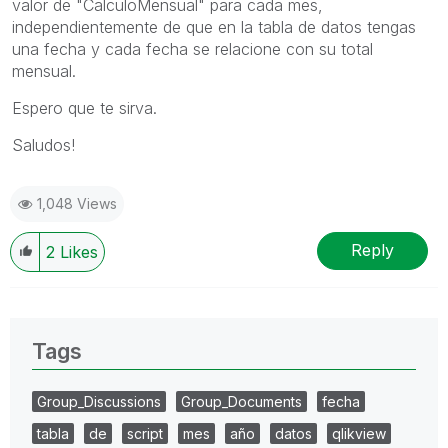
valor de "CalculoMensual" para cada mes,
independientemente de que en la tabla de datos tengas
una fecha y cada fecha se relacione con su total
mensual.
Espero que te sirva.
Saludos!
1,048 Views
Reply
2
Likes
Tags
Group_Discussions
Group_Documents
fecha
tabla
de
script
mes
año
datos
qlikview