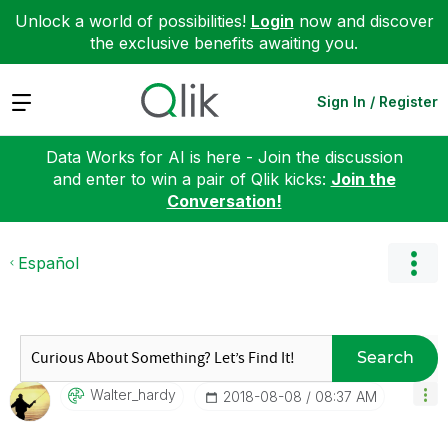
Unlock a world of possibilities!
Login
now and discover
the exclusive benefits awaiting you.
Expand
Sign In / Register
Data Works for AI is here - Join the discussion
and enter to win a pair of Qlik kicks:
Join the
Conversation!
Español
Search
Walter_hardy
‎2018-08-08
08:37 AM