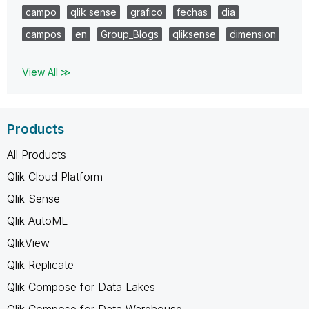
campo
qlik sense
grafico
fechas
dia
campos
en
Group_Blogs
qliksense
dimension
View All ≫
Products
All Products
Qlik Cloud Platform
Qlik Sense
Qlik AutoML
QlikView
Qlik Replicate
Qlik Compose for Data Lakes
Qlik Compose for Data Warehouse