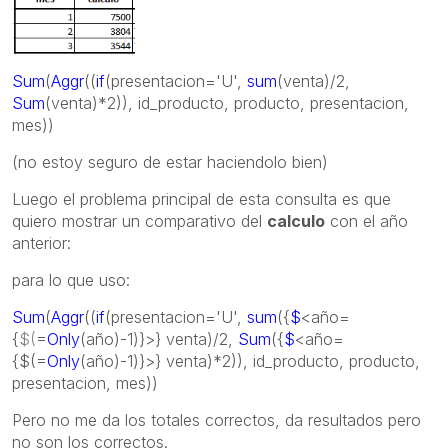
Sum
(
Aggr
((
if
(presentacion='U',
sum
(venta)/2,
Sum
(venta)*2)), id_producto, producto, presentacion,
mes))
(no estoy seguro de estar haciendolo bien)
Luego el problema principal de esta consulta es que
quiero mostrar un comparativo del
calculo
con el año
anterior:
para lo que uso:
Sum
(
Aggr
((
if
(presentacion='U',
sum
({
$
<año=
{
$
(
=
Only
(año)-1)}>} venta)/2,
Sum
({
$
<año=
{$(=
Only
(año)-1)}>} venta)*2)), id_producto, producto,
presentacion, mes))
Pero no me da los totales correctos, da resultados pero
no son los correctos.