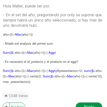
Hola Walter, puede ser por:
- En el set del año, preguntando por only se supone que
siempre habrá un único año seleccionado, si hay más de
uno devolverá nulo:
año={
$
(
=
Max
(año)-1)}
- Añadir set analysis del primer sum:
Sum
(
{
$
<año=
{
$
(
=
Max
(año)-1)}>}
Aggr
(
- Es necesario el id_producto y el producto en el aggr?
Sum
(
{
$
<año=
{
$
(
=
Max
(año)-1)}>}
Aggr
((
if
(presentacion='U',
sum
({
$
<año=
{
$
(
=
Max
(año)-1)}
>} venta)/2,
Sum
({
$
<año=
{
$
(
=
Max
(año)-1)}
>} venta)*2)),
mes, presentacion))
1,048 Views
Reply