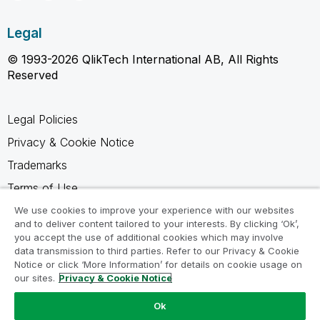
Legal
© 1993-2026 QlikTech International AB, All Rights
Reserved
Legal Policies
Privacy & Cookie Notice
Trademarks
Terms of Use
Legal Agreements
We use cookies to improve your experience with our websites
and to deliver content tailored to your interests. By clicking ‘Ok’,
Product Terms
you accept the use of additional cookies which may involve
data transmission to third parties. Refer to our Privacy & Cookie
Do not share my info
Notice or click ‘More Information’ for details on cookie usage on
our sites.
Privacy & Cookie Notice
Ok