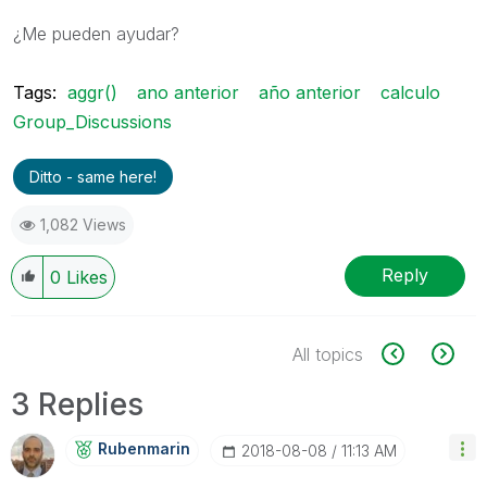
¿Me pueden ayudar?
Tags:
aggr()
ano anterior
año anterior
calculo
Group_Discussions
Ditto - same here!
1,082 Views
Reply
0
Likes
All topics
3 Replies
Rubenmarin
‎2018-08-08
11:13 AM