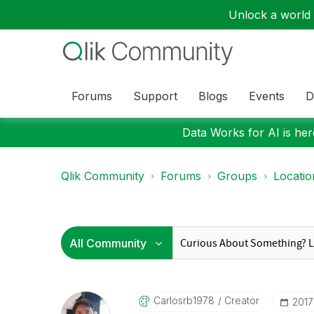
Unlock a world o
Forums
Support
Blogs
Events
D
Data Works for AI is here
Qlik Community
Forums
Groups
Locati
Carlosrb1978
Creator
‎201