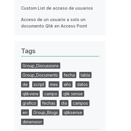
Custom List de acceso de usuarios
Acceso de un usuario a solo un
documento Qlik en Access Point
Tags
Group_Discussions
Group_Documents
fecha
tabla
de
script
mes
año
datos
qlikview
campo
qlik sense
grafico
fechas
dia
campos
en
Group_Blogs
qliksense
dimension