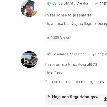
Carlosrb1978
Creator
‎201
In response to
josemaria
Hola Jose bs. Ds., no llego el ejemp
1,229 Views
Josemaria
Creator II
‎2017-
In response to
carlosrb1978
Hola Carlos,
Esta adjunto el documento,te lo vue
Hoja con Seguridad.qvw