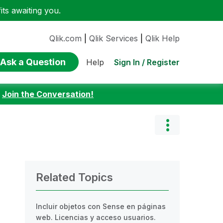
ts awaiting you.
Qlik.com
|
Qlik Services
|
Qlik Help
Ask a Question
Sign In / Register
Help
:
Join the Conversation!
Related Topics
Incluir objetos con Sense en páginas
web. Licencias y acceso usuarios.