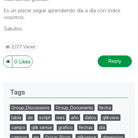
Es un placer seguir aprendiendo día a día con todos
vosotros.
Saludos.
3,177 Views
Reply
0
Likes
Tags
Group_Discussions
Group_Documents
fecha
tabla
de
script
mes
año
datos
qlikview
campo
qlik sense
grafico
fechas
dia
campos
en
Group_Blogs
qliksense
dimension