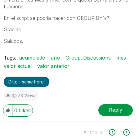
funciona.
En el script se podría hacer con GROUP BY´s?
Gracias.
Saludos.
Tags:
acumulado
año
Group_Discussions
mes
valor actual
valor anterior
Ditto - same here!
3,273 Views
Reply
0
Likes
All topics