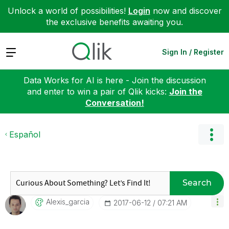
Unlock a world of possibilities!
Login
now and discover
the exclusive benefits awaiting you.
Expand
Sign In / Register
Data Works for AI is here - Join the discussion
and enter to win a pair of Qlik kicks:
Join the
Conversation!
Español
Search
Alexis_garcia
‎2017-06-12
07:21 AM