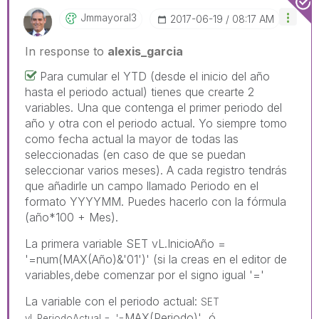
Jmmayoral3
‎2017-06-19
08:17 AM
In response to
alexis_garcia
Para cumular el YTD (desde el inicio del año
hasta el periodo actual) tienes que crearte 2
variables. Una que contenga el primer periodo del
año y otra con el periodo actual. Yo siempre tomo
como fecha actual la mayor de todas las
seleccionadas (en caso de que se puedan
seleccionar varios meses). A cada registro tendrás
que añadirle un campo llamado Periodo en el
formato YYYYMM. Puedes hacerlo con la fórmula
(año*100 + Mes).
La primera variable SET vL.InicioAño =
'=num(MAX(Año)&'01')' (si la creas en el editor de
variables,debe comenzar por el signo igual '='
La variable con el periodo actual:
SET
MAX(Periodo)' ó
vL.PeriodoActual = '=