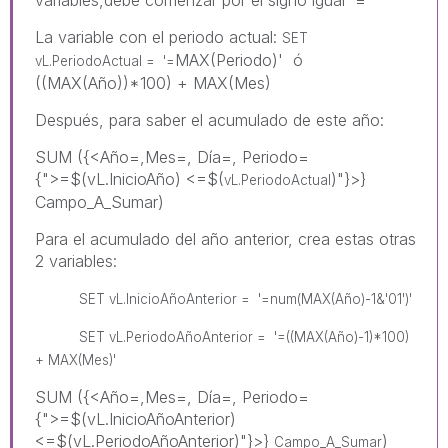
La variable con el periodo actual:
SET
MAX(Periodo)' ó
vL.PeriodoActual = '=
((MAX(Año))*100) + MAX(Mes)
Después, para saber el acumulado de este año:
SUM ({<Año=,Mes=, Día=, Periodo=
{">=$(vL.InicioAño) <=$(
)"}>}
vL.PeriodoActual
Campo_A_Sumar)
Para el acumulado del año anterior, crea estas otras
2 variables:
SET vL.
InicioAñoAnterior =
'=num(MAX(Año)-1&'01')'
SET
vL.PeriodoAñoAnterior
=
'=((MAX(Año)-1)*100)
+ MAX(Mes)'
SUM ({<Año=,Mes=, Día=, Periodo=
{">=$(vL.InicioAñoAnterior)
<=$(vL.PeriodoAñoAnterior)"}>}
)
Campo_A_Sumar