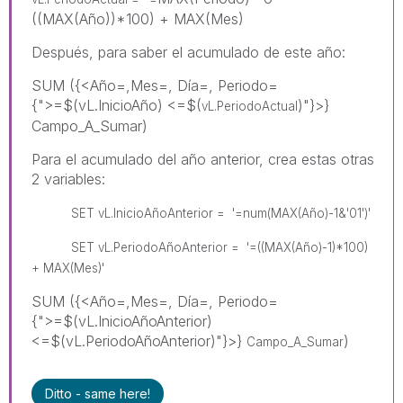
((MAX(Año))*100) + MAX(Mes)
Después, para saber el acumulado de este año:
SUM ({<Año=,Mes=, Día=, Periodo=
{">=$(vL.InicioAño) <=$(
)"}>}
vL.PeriodoActual
Campo_A_Sumar)
Para el acumulado del año anterior, crea estas otras
2 variables:
SET vL.
InicioAñoAnterior =
'=num(MAX(Año)-1&'01')'
SET
vL.PeriodoAñoAnterior
=
'=((MAX(Año)-1)*100)
+ MAX(Mes)'
SUM ({<Año=,Mes=, Día=, Periodo=
{">=$(vL.InicioAñoAnterior)
<=$(vL.PeriodoAñoAnterior)"}>}
)
Campo_A_Sumar
Ditto - same here!