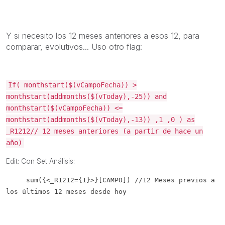
Y si necesito los 12 meses anteriores a esos 12, para
comparar, evolutivos... Uso otro flag:
If( monthstart($(vCampoFecha)) >
monthstart(addmonths($(vToday),-25)) and
monthstart($(vCampoFecha)) <=
monthstart(addmonths($(vToday),-13)) ,1 ,0 ) as
_R1212// 12 meses anteriores (a partir de hace un
año)
Edit: Con Set Análisis:
sum({<_R1212={1}>}[CAMPO]) //12 Meses previos a
los últimos 12 meses desde hoy