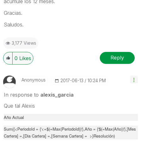
acumule los 12 meses.
Gracias.
Saludos.
3,177 Views
Reply
0
Likes
Anonymous
‎2017-06-13
10:24 PM
In response to
alexis_garcia
Que tal Alexis
Año Actual
Sum({<PeriodoId = {'<=$(=Max(PeriodoId))'},Año =
{'$(=Max(Año))'}
,[Mes
Cartera] =,[Dia Cartera] =,[Semana Cartera] = >}Resolución)