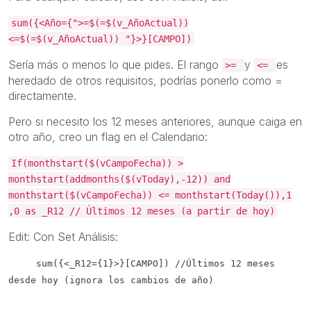
sum({<Año={">=$(=$(v_AñoActual))
<=$(=$(v_AñoActual)) "}>}[CAMPO])
Sería más o menos lo que pides. El rango
y
es
>=
<=
heredado de otros requisitos, podrías ponerlo como =
directamente.
Pero si necesito los 12 meses anteriores, aunque caiga en
otro año, creo un flag en el Calendario:
If(monthstart($(vCampoFecha)) >
monthstart(addmonths($(vToday),-12)) and
monthstart($(vCampoFecha)) <= monthstart(Today()),1
,0 as _R12 // Últimos 12 meses (a partir de hoy)
Edit: Con Set Análisis:
sum({<_R12={1}>}[CAMPO]) //Últimos 12 meses
desde hoy (ignora los cambios de año)