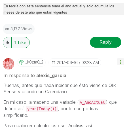
En teoría con esta sentencia toma el año actual y solo acumula los
meses de este año que están vigentes
3,177 Views
Reply
1
Like
_k0zm0_2
‎2017-06-16
02:28 AM
In response to
alexis_garcia
Buenas, antes que nada indicar que ésto viene de Qlik
Sense y usando un Calendario.
En mi caso, almaceno una variable (
) que
v_AñoActual
defino así:
, por lo que podrías
year(Today())
simplificarlo.
Para cualquier cálculo, uso set Análisis, así: