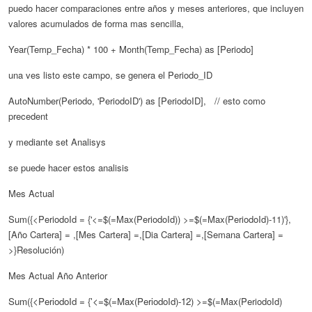
puedo hacer comparaciones entre años y meses anteriores, que incluyen
valores acumulados de forma mas sencilla,
Year(Temp_Fecha) * 100 + Month(Temp_Fecha) as [Periodo]
una ves listo este campo, se genera el Periodo_ID
AutoNumber(Periodo, 'PeriodoID') as [PeriodoID], // esto como
precedent
y mediante set Analisys
se puede hacer estos analisis
Mes Actual
Sum({<PeriodoId = {'<=$(=Max(PeriodoId)) >
=$(=Max(PeriodoId)-11)
'},
[Año Cartera] = ,[Mes Cartera] =,[Dia Cartera] =,[Semana Cartera] =
>}Resolución)
Mes Actual Año Anterior
Sum({<PeriodoId = {'<=$(=Max(PeriodoId)-12) >
=$(=Max(PeriodoId)