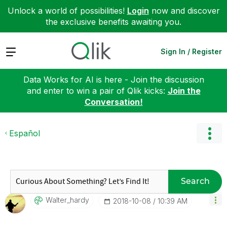
Unlock a world of possibilities!
Login
now and discover
the exclusive benefits awaiting you.
Expand
Sign In / Register
Data Works for AI is here - Join the discussion
and enter to win a pair of Qlik kicks:
Join the
Conversation!
Español
Search
Walter_hardy
‎2018-10-08
10:39 AM