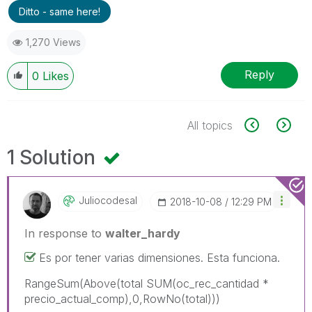
Ditto - same here!
1,270 Views
Reply
0
Likes
All topics
1 Solution
Juliocodesal
‎2018-10-08
12:29 PM
In response to
walter_hardy
Es por tener varias dimensiones. Esta funciona.
RangeSum(Above(total SUM(oc_rec_cantidad *
precio_actual_comp),0,RowNo(total)))