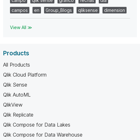
campo
qlik sense
grafico
fechas
dia
campos
en
Group_Blogs
qliksense
dimension
View All ≫
Products
All Products
Qlik Cloud Platform
Qlik Sense
Qlik AutoML
QlikView
Qlik Replicate
Qlik Compose for Data Lakes
Qlik Compose for Data Warehouse