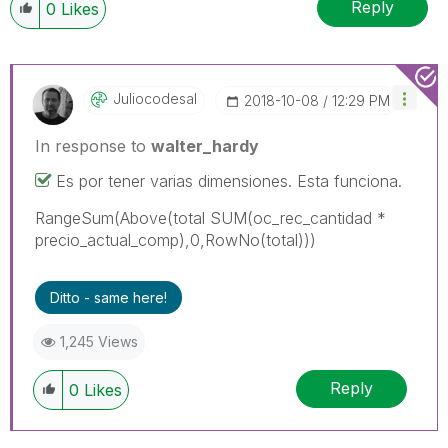
Reply
0
Likes
Juliocodesal
‎2018-10-08
12:29 PM
In response to
walter_hardy
Es por tener varias dimensiones. Esta funciona.
RangeSum(Above(total SUM(oc_rec_cantidad *
precio_actual_comp),0,RowNo(total)))
Ditto - same here!
1,245 Views
Reply
0
Likes