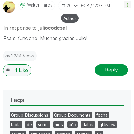
Walter_hardy
‎2018-10-08
12:33 PM
Author
In response to
juliocodesal
Esa si funcionó. Muchas gracias Julio!!!
1,244 Views
Reply
1
Like
Tags
Group_Discussions
Group_Documents
fecha
tabla
de
script
mes
año
datos
qlikview