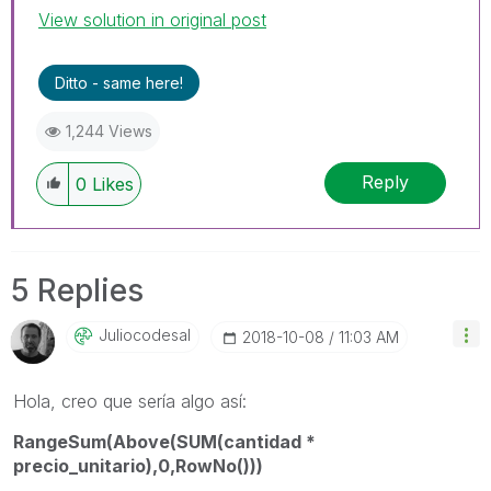
View solution in original post
Ditto - same here!
1,244 Views
Reply
0
Likes
5 Replies
Juliocodesal
‎2018-10-08
11:03 AM
Hola, creo que sería algo así:
RangeSum(Above(SUM(cantidad *
precio_unitario),0,RowNo()))