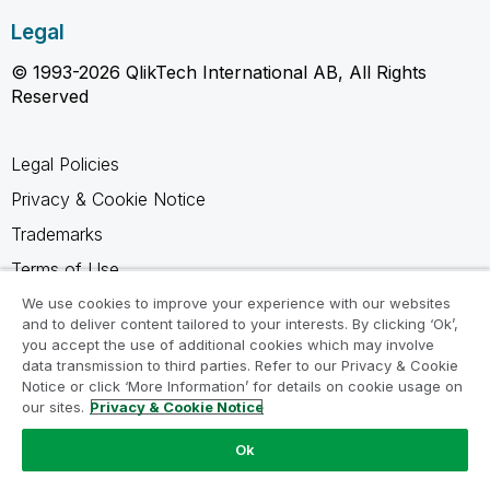
Legal
© 1993-2026 QlikTech International AB, All Rights
Reserved
Legal Policies
Privacy & Cookie Notice
Trademarks
Terms of Use
Legal Agreements
We use cookies to improve your experience with our websites
and to deliver content tailored to your interests. By clicking ‘Ok’,
Product Terms
you accept the use of additional cookies which may involve
data transmission to third parties. Refer to our Privacy & Cookie
Do not share my info
Notice or click ‘More Information’ for details on cookie usage on
our sites.
Privacy & Cookie Notice
Ok