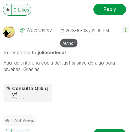
Reply
0
Likes
Walter_hardy
‎2018-10-08
12:09 PM
Author
In response to
juliocodesal
Aquí adjunto una copia del .qvf si sirve de algo para
pruebas. Gracias.
Consulta Qlik.q
vf
256 KB
1,244 Views