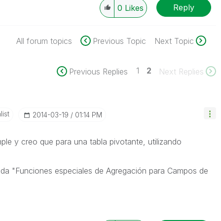
Reply
0
Likes
All forum topics
Previous Topic
Next Topic
1
2
Previous Replies
Next Replies
ist
‎2014-03-19
01:14 PM
le y creo que para una tabla pivotante, utilizando
uda "Funciones especiales de Agregación para Campos de