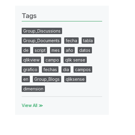
Tags
Group_Discussions
Group_Documents
fecha
tabla
de
script
mes
año
datos
qlikview
campo
qlik sense
grafico
fechas
dia
campos
en
Group_Blogs
qliksense
dimension
View All ≫