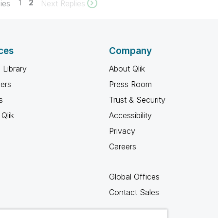
1
2
ies
Next Replies
ces
Company
 Library
About Qlik
ners
Press Room
s
Trust & Security
Qlik
Accessibility
Privacy
Careers
Global Offices
Contact Sales