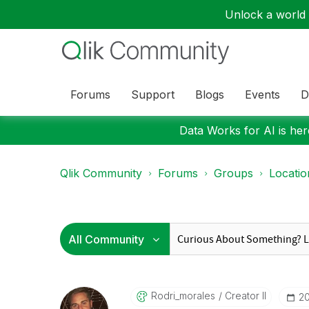
Unlock a world o
Forums
Support
Blogs
Events
D
Data Works for AI is here
Qlik Community
Forums
Groups
Locati
Rodri_morales
Creator II
‎2