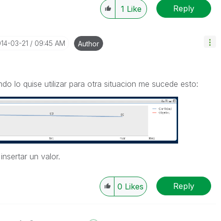
Reply
1
Like
014-03-21
09:45 AM
Author
o lo quise utilizar para otra situacion me sucede esto:
nsertar un valor.
Reply
0
Likes