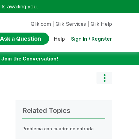
ts awaiting you.
Qlik.com
|
Qlik Services
|
Qlik Help
Ask a Question
Sign In / Register
Help
:
Join the Conversation!
Related Topics
Problema con cuadro de entrada