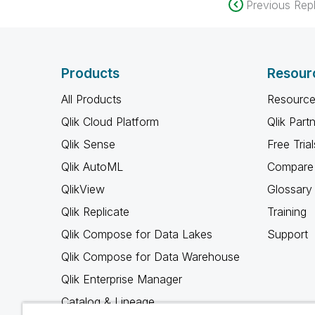
Previous Repl
Products
Resour
All Products
Resource
Qlik Cloud Platform
Qlik Part
Qlik Sense
Free Trial
Qlik AutoML
Compare 
QlikView
Glossary
Qlik Replicate
Training
Qlik Compose for Data Lakes
Support
Qlik Compose for Data Warehouse
Qlik Enterprise Manager
Catalog & Lineage