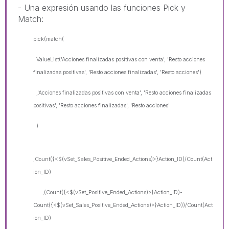
- Una expresión usando las funciones Pick y
Match:
pick(match(
ValueList('Acciones finalizadas positivas con venta', 'Resto acciones
finalizadas positivas', 'Resto acciones finalizadas', 'Resto acciones')
,'Acciones finalizadas positivas con venta', 'Resto acciones finalizadas
positivas', 'Resto acciones finalizadas', 'Resto acciones'
)
,Count({<$(vSet_Sales_Positive_Ended_Actions)>}Action_ID)/Count(Act
ion_ID)
,(Count({<$(vSet_Positive_Ended_Actions)>}Action_ID)-
Count({<$(vSet_Sales_Positive_Ended_Actions)>}Action_ID))/Count(Act
ion_ID)