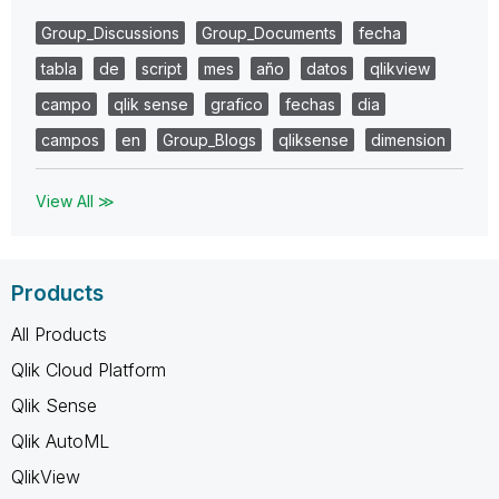
Group_Discussions
Group_Documents
fecha
tabla
de
script
mes
año
datos
qlikview
campo
qlik sense
grafico
fechas
dia
campos
en
Group_Blogs
qliksense
dimension
View All ≫
Products
All Products
Qlik Cloud Platform
Qlik Sense
Qlik AutoML
QlikView