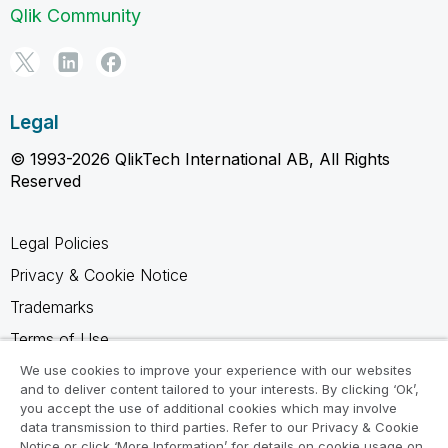
Qlik Community
Legal
© 1993-2026 QlikTech International AB, All Rights
Reserved
Legal Policies
Privacy & Cookie Notice
Trademarks
Terms of Use
Legal Agreements
We use cookies to improve your experience with our websites
and to deliver content tailored to your interests. By clicking ‘Ok’,
Product Terms
you accept the use of additional cookies which may involve
data transmission to third parties. Refer to our Privacy & Cookie
Do not share my info
Notice or click ‘More Information’ for details on cookie usage on