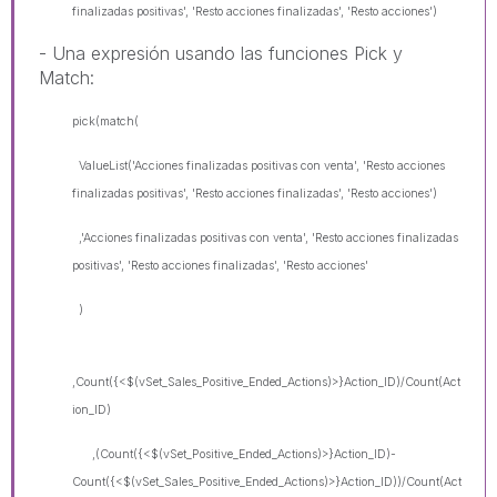
finalizadas positivas', 'Resto acciones finalizadas', 'Resto acciones')
- Una expresión usando las funciones Pick y
Match:
pick(match(
ValueList('Acciones finalizadas positivas con venta', 'Resto acciones
finalizadas positivas', 'Resto acciones finalizadas', 'Resto acciones')
,'Acciones finalizadas positivas con venta', 'Resto acciones finalizadas
positivas', 'Resto acciones finalizadas', 'Resto acciones'
)
,Count({<$(vSet_Sales_Positive_Ended_Actions)>}Action_ID)/Count(Act
ion_ID)
,(Count({<$(vSet_Positive_Ended_Actions)>}Action_ID)-
Count({<$(vSet_Sales_Positive_Ended_Actions)>}Action_ID))/Count(Act