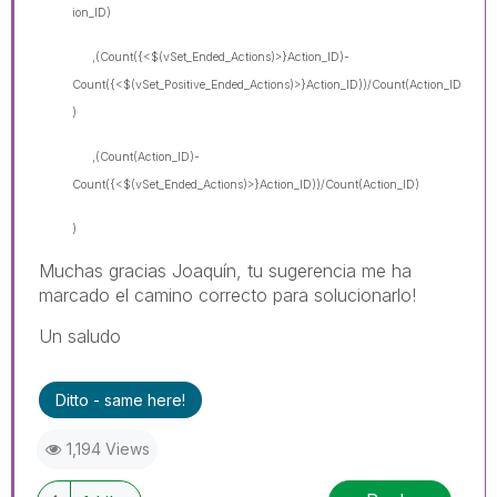
ion_ID)
,(Count({<$(vSet_Ended_Actions)>}Action_ID)-
Count({<$(vSet_Positive_Ended_Actions)>}Action_ID))/Count(Action_ID
)
,(Count(Action_ID)-
Count({<$(vSet_Ended_Actions)>}Action_ID))/Count(Action_ID)
)
Muchas gracias Joaquín, tu sugerencia me ha
marcado el camino correcto para solucionarlo!
Un saludo
Ditto - same here!
1,194 Views