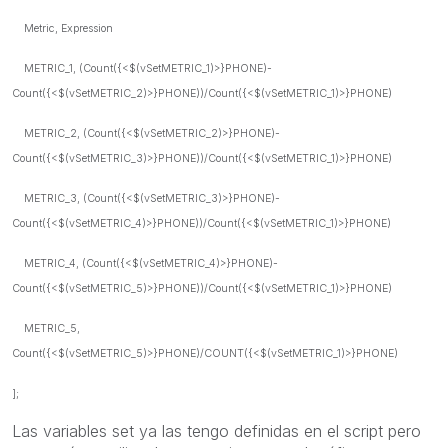
Metric, Expression
METRIC_1, (Count({<$(vSetMETRIC_1)>}PHONE)-
Count({<$(vSetMETRIC_2)>}PHONE))/Count({<$(vSetMETRIC_1)>}PHONE)
METRIC_2, (Count({<$(vSetMETRIC_2)>}PHONE)-
Count({<$(vSetMETRIC_3)>}PHONE))/Count({<$(vSetMETRIC_1)>}PHONE)
METRIC_3, (Count({<$(vSetMETRIC_3)>}PHONE)-
Count({<$(vSetMETRIC_4)>}PHONE))/Count({<$(vSetMETRIC_1)>}PHONE)
METRIC_4, (Count({<$(vSetMETRIC_4)>}PHONE)-
Count({<$(vSetMETRIC_5)>}PHONE))/Count({<$(vSetMETRIC_1)>}PHONE)
METRIC_5,
Count({<$(vSetMETRIC_5)>}PHONE)/COUNT({<$(vSetMETRIC_1)>}PHONE)
];
Las variables set ya las tengo definidas en el script pero