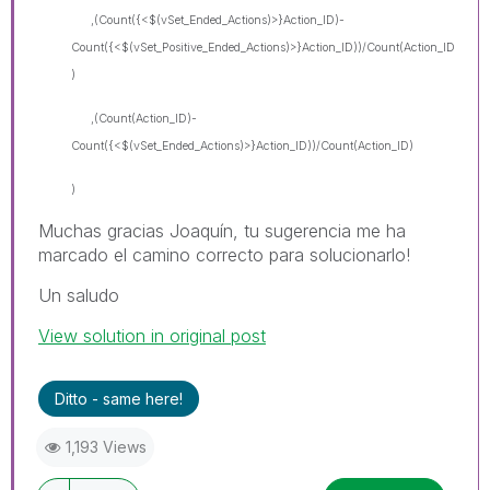
,(Count({<$(vSet_Ended_Actions)>}Action_ID)-
Count({<$(vSet_Positive_Ended_Actions)>}Action_ID))/Count(Action_ID
)
,(Count(Action_ID)-
Count({<$(vSet_Ended_Actions)>}Action_ID))/Count(Action_ID)
)
Muchas gracias Joaquín, tu sugerencia me ha
marcado el camino correcto para solucionarlo!
Un saludo
View solution in original post
Ditto - same here!
1,193 Views