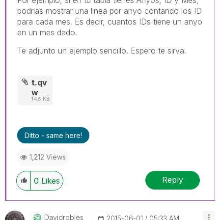
podrias mostrar una linea por anyo contando los ID
para cada mes. Es decir, cuantos IDs tiene un anyo
en un mes dado.
Te adjunto un ejemplo sencillo. Espero te sirva.
t.qv
w
148 KB
Ditto - same here!
1,212 Views
Reply
0
Likes
Davidrobles
‎2015-06-01
05:33 AM