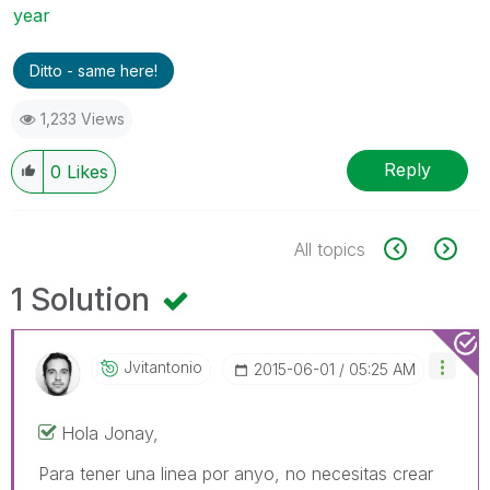
year
Ditto - same here!
1,233 Views
Reply
0
Likes
All topics
1 Solution
Jvitantonio
‎2015-06-01
05:25 AM
Hola Jonay,
Para tener una linea por anyo, no necesitas crear