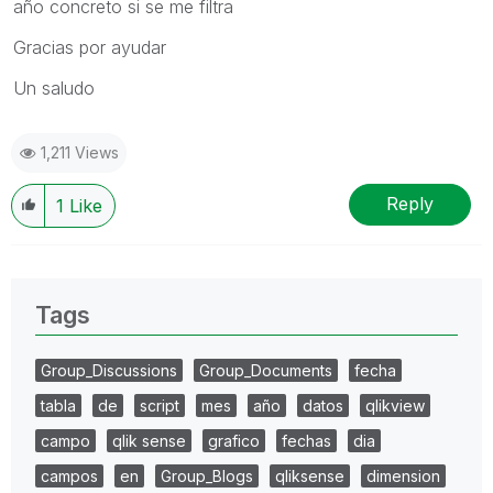
año concreto si se me filtra
Gracias por ayudar
Un saludo
1,211 Views
Reply
1
Like
Tags
Group_Discussions
Group_Documents
fecha
tabla
de
script
mes
año
datos
qlikview
campo
qlik sense
grafico
fechas
dia
campos
en
Group_Blogs
qliksense
dimension