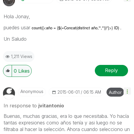
Hola Jonay,
puedes usar
count({<año = {$(=Concat(distinct año,'","'))"}>} ID) .
Un Saludo
1,211 Views
Reply
0
Likes
Anonymous
‎2015-06-01
06:15 AM
Author
In response to
jvitantonio
Buenas, muchas gracias, era lo que necesitaba. Yo hacía
tantas expresiones como años tenía y asi luego no se
filtraba al hacer la selección. Ahora cuando selecciono un