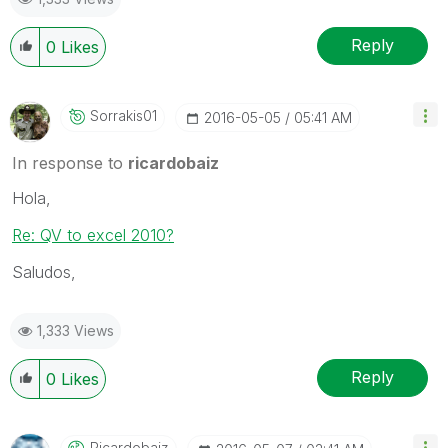
Reply
0
Likes
Sorrakis01
‎2016-05-05
05:41 AM
In response to
ricardobaiz
Hola,
Re: QV to excel 2010?
Saludos,
1,333 Views
Reply
0
Likes
Ricardobaiz