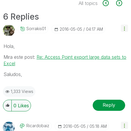
All topics
6 Replies
Sorrakis01
‎2016-05-05
04:17 AM
Hola,
Mira este post:
Re: Access Point export large data sets to
Excel
Saludos,
1,333 Views
Reply
0
Likes
Ricardobaiz
‎2016-05-05
05:18 AM