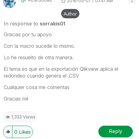
‎2016-05-07
03:41 AM
Author
In response to
sorrakis01
Gracias por tu apoyo
Con la macro sucede lo mismo.
Lo he resuelto de otra manera.
El tema es que en la exportación Qlikview aplica el
redondeo cuando genera el .CSV
Cualquier cosa me comentas
Gracias mil
1,333 Views
Reply
0
Likes