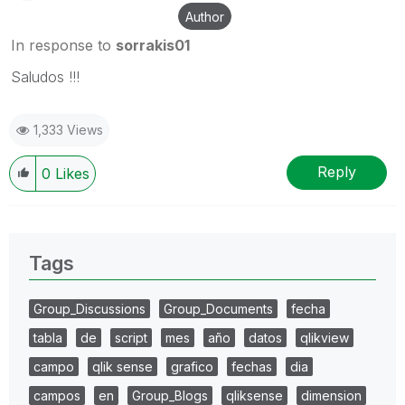
Author
In response to
sorrakis01
Saludos !!!
1,333 Views
Reply
0
Likes
Tags
Group_Discussions
Group_Documents
fecha
tabla
de
script
mes
año
datos
qlikview
campo
qlik sense
grafico
fechas
dia
campos
en
Group_Blogs
qliksense
dimension