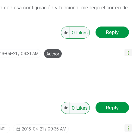
eba con esa configuración y funciona, me llego el correo de
Reply
0
Likes
016-04-21
09:31 AM
Author
Reply
0
Likes
st II
‎2016-04-21
09:35 AM