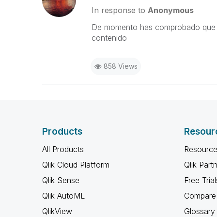
In response to
Anonymous
De momento has comprobado que pu
contenido
858 Views
Products
Resour
All Products
Resource
Qlik Cloud Platform
Qlik Part
Qlik Sense
Free Trial
Qlik AutoML
Compare 
QlikView
Glossary