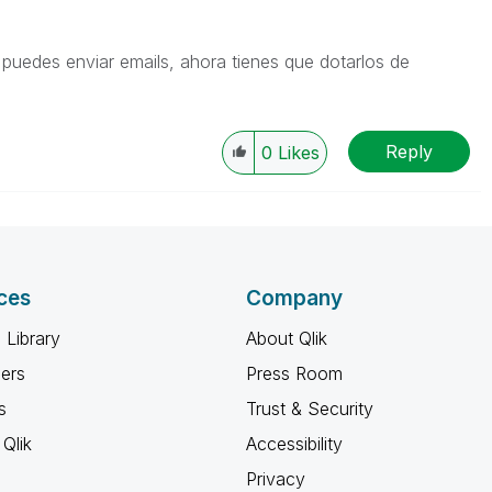
edes enviar emails, ahora tienes que dotarlos de
Reply
0
Likes
ces
Company
 Library
About Qlik
ners
Press Room
s
Trust & Security
Qlik
Accessibility
Privacy