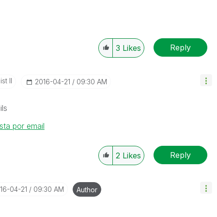
Reply
3
Likes
st II
‎2016-04-21
09:30 AM
ils
ta por email
Reply
2
Likes
016-04-21
09:30 AM
Author