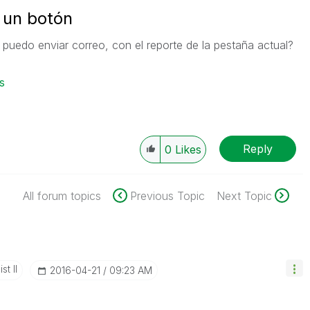
 un botón
uedo enviar correo, con el reporte de la pestaña actual?
s
Reply
0
Likes
All forum topics
Previous Topic
Next Topic
st II
‎2016-04-21
09:23 AM