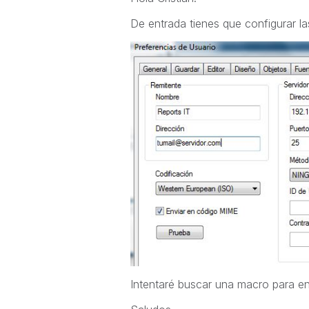
De entrada tienes que configurar la
Intentaré buscar una macro para env