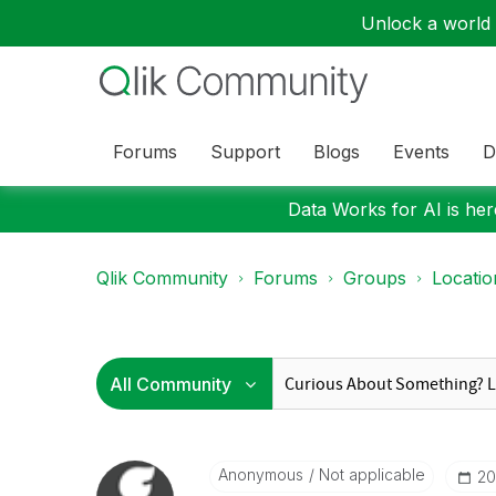
Unlock a world o
Forums
Support
Blogs
Events
D
Data Works for AI is here
Qlik Community
Forums
Groups
Locati
Anonymous
Not applicable
‎2