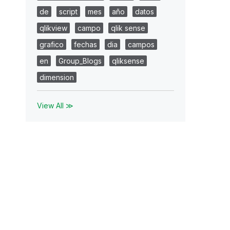
de
script
mes
año
datos
qlikview
campo
qlik sense
grafico
fechas
dia
campos
en
Group_Blogs
qliksense
dimension
View All ≫