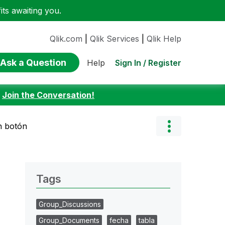
ts awaiting you.
Qlik.com
|
Qlik Services
|
Qlik Help
Ask a Question
Sign In / Register
Help
:
Join the Conversation!
n botón
Tags
Group_Discussions
Group_Documents
fecha
tabla