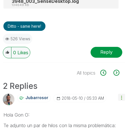
3948_003_SenseDesktop.log
134649 KB
Ditto - same here!
526 Views
Reply
0
Likes
All topics
2 Replies
Jubarrosor
‎2018-05-10
05:33 AM
Hola Gon O:
Te adjunto un par de hilos con la misma problemática: