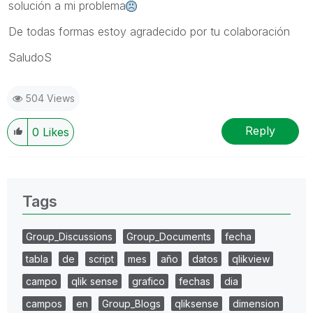
solución a mi problema
De todas formas estoy agradecido por tu colaboración
SaludoS
504 Views
Reply
0
Likes
Tags
Group_Discussions
Group_Documents
fecha
tabla
de
script
mes
año
datos
qlikview
campo
qlik sense
grafico
fechas
dia
campos
en
Group_Blogs
qliksense
dimension