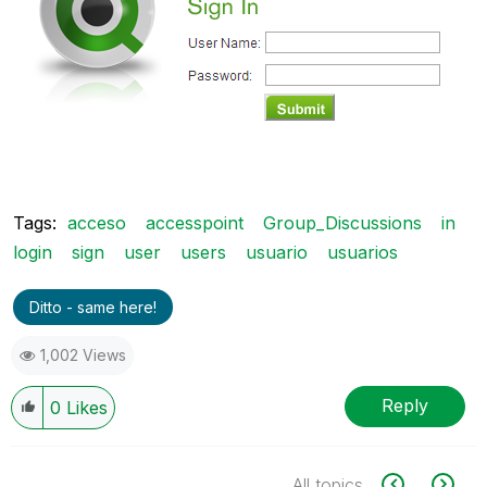
Tags:
acceso
accesspoint
Group_Discussions
in
login
sign
user
users
usuario
usuarios
Ditto - same here!
1,002 Views
Reply
0
Likes
All topics