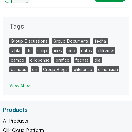
Tags
Group_Discussions
Group_Documents
fecha
tabla
de
script
mes
año
datos
qlikview
campo
qlik sense
grafico
fechas
dia
campos
en
Group_Blogs
qliksense
dimension
View All ≫
Products
All Products
Qlik Cloud Platform