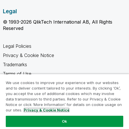
Legal
© 1993-2026 QlikTech International AB, All Rights
Reserved
Legal Policies
Privacy & Cookie Notice
Trademarks
Terms of Use
Legal Agreements
We use cookies to improve your experience with our websites
and to deliver content tailored to your interests. By clicking ‘Ok’,
Product Terms
you accept the use of additional cookies which may involve
data transmission to third parties. Refer to our Privacy & Cookie
Do not share my info
Notice or click ‘More Information’ for details on cookie usage on
our sites.
Privacy & Cookie Notice
Ok