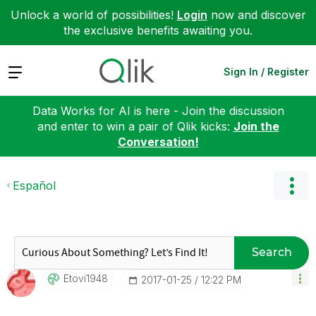
Unlock a world of possibilities!
Login
now and discover
the exclusive benefits awaiting you.
Expand
Sign In / Register
Data Works for AI is here - Join the discussion
and enter to win a pair of Qlik kicks:
Join the
Conversation!
Español
Search
Etovi1948
‎2017-01-25
12:22 PM