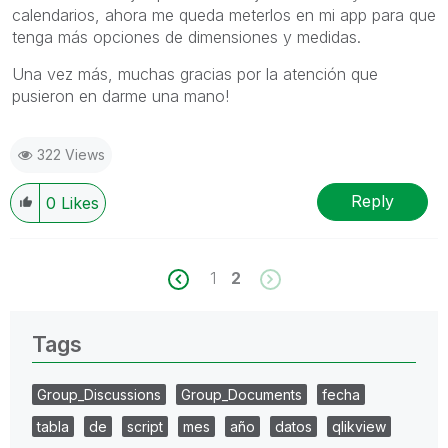
calendarios, ahora me queda meterlos en mi app para que
tenga más opciones de dimensiones y medidas.
Una vez más, muchas gracias por la atención que
pusieron en darme una mano!
322 Views
Reply
0
Likes
1
2
Tags
Group_Discussions
Group_Documents
fecha
tabla
de
script
mes
año
datos
qlikview