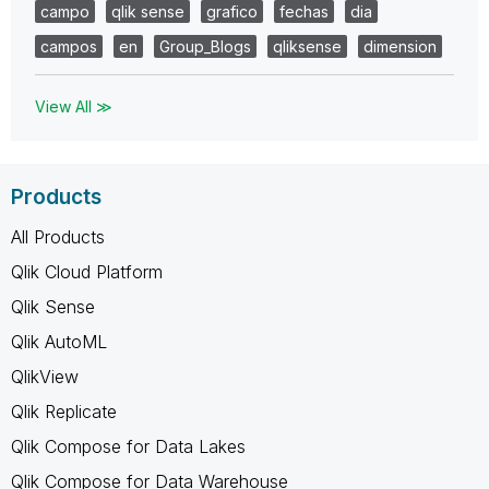
campo
qlik sense
grafico
fechas
dia
campos
en
Group_Blogs
qliksense
dimension
View All ≫
Products
All Products
Qlik Cloud Platform
Qlik Sense
Qlik AutoML
QlikView
Qlik Replicate
Qlik Compose for Data Lakes
Qlik Compose for Data Warehouse