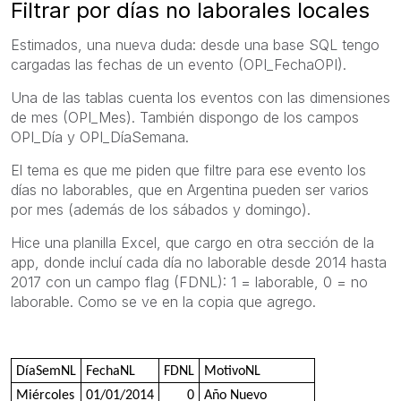
Filtrar por días no laborales locales
Estimados, una nueva duda: desde una base SQL tengo
cargadas las fechas de un evento (OPI_FechaOPI).
Una de las tablas cuenta los eventos con las dimensiones
de mes (OPI_Mes). También dispongo de los campos
OPI_Día y OPI_DíaSemana.
El tema es que me piden que filtre para ese evento los
días no laborables, que en Argentina pueden ser varios
por mes (además de los sábados y domingo).
Hice una planilla Excel, que cargo en otra sección de la
app, donde incluí cada día no laborable desde 2014 hasta
2017 con un campo flag (FDNL): 1 = laborable, 0 = no
laborable. Como se ve en la copia que agrego.
DíaSemNL
FechaNL
FDNL
MotivoNL
Miércoles
01/01/2014
0
Año Nuevo