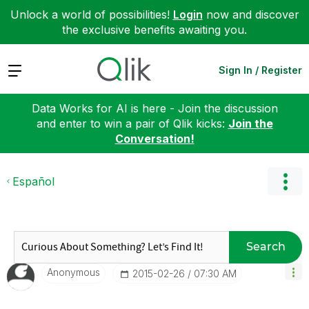
Unlock a world of possibilities!
Login
now and discover
the exclusive benefits awaiting you.
Expand
Sign In / Register
Data Works for AI is here - Join the discussion
and enter to win a pair of Qlik kicks:
Join the
Conversation!
Español
Search
Anonymous
‎2015-02-26
07:30 AM