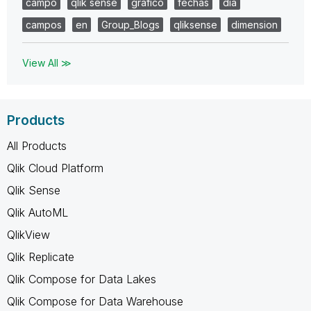
campo
qlik sense
grafico
fechas
dia
campos
en
Group_Blogs
qliksense
dimension
View All ≫
Products
All Products
Qlik Cloud Platform
Qlik Sense
Qlik AutoML
QlikView
Qlik Replicate
Qlik Compose for Data Lakes
Qlik Compose for Data Warehouse