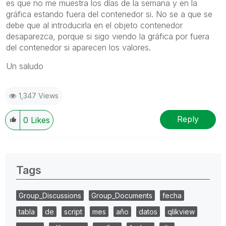
es que no me muestra los días de la semana y en la
gráfica estando fuera del contenedor si. No se a que se
debe que al introducirla en el objeto contenedor
desaparezca, porque si sigo viendo la gráfica por fuera
del contenedor si aparecen los valores.
Un saludo
1,347 Views
Reply
0
Likes
Tags
Group_Discussions
Group_Documents
fecha
tabla
de
script
mes
año
datos
qlikview