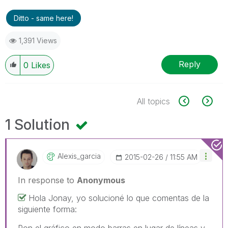
Ditto - same here!
1,391 Views
Reply
0
Likes
All topics
1 Solution
Alexis_garcia
‎2015-02-26
11:55 AM
In response to
Anonymous
Hola Jonay, yo solucioné lo que comentas de la
siguiente forma:
Pon el gráfico en modo barras en lugar de líneas y