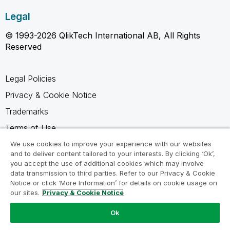
Legal
© 1993-2026 QlikTech International AB, All Rights
Reserved
Legal Policies
Privacy & Cookie Notice
Trademarks
Terms of Use
Legal Agreements
We use cookies to improve your experience with our websites
and to deliver content tailored to your interests. By clicking ‘Ok’,
Product Terms
you accept the use of additional cookies which may involve
data transmission to third parties. Refer to our Privacy & Cookie
Do not share my info
Notice or click ‘More Information’ for details on cookie usage on
our sites.
Privacy & Cookie Notice
Ok