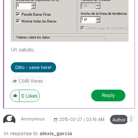
Un saludo.
Ditto - same here!
1,348 Views
Reply
0
Likes
Anonymous
‎2015-02-27
03:16 AM
Author
In response to
alexis_garcia