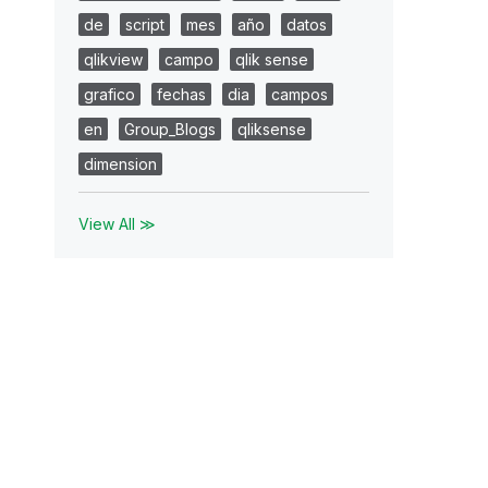
de
script
mes
año
datos
qlikview
campo
qlik sense
grafico
fechas
dia
campos
en
Group_Blogs
qliksense
dimension
View All ≫