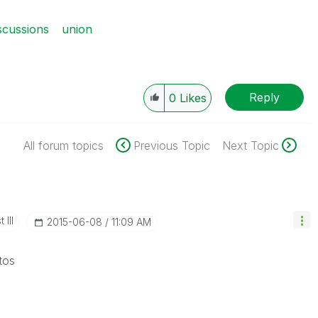
scussions
union
Reply
0
Likes
All forum topics
Previous Topic
Next Topic
 III
‎2015-06-08
11:09 AM
tos