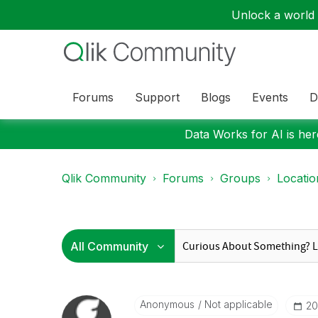
Unlock a world o
Forums
Support
Blogs
Events
D
Data Works for AI is here
Qlik Community
Forums
Groups
Locati
Anonymous
Not applicable
‎2