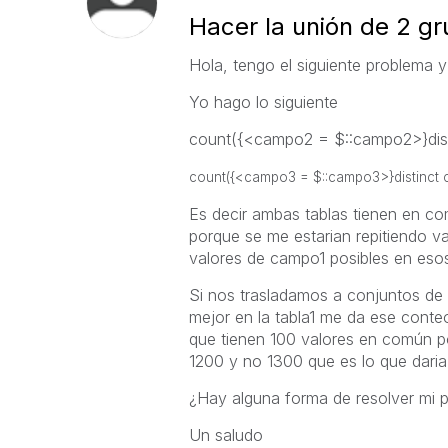
Hacer la unión de 2 gr
Hola, tengo el siguiente problema 
Yo hago lo siguiente
count({<campo2 = $::campo2>}disti
count({<campo3 = $::campo3>}distinct c
Es decir ambas tablas tienen en c
porque se me estarian repitiendo v
valores de campo1 posibles en esos
Si nos trasladamos a conjuntos de á
mejor en la tabla1 me da ese conte
que tienen 100 valores en común po
1200 y no 1300 que es lo que dari
¿Hay alguna forma de resolver mi 
Un saludo