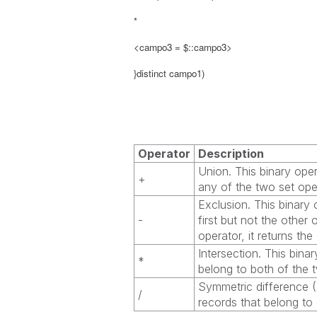
*
<campo3 = $::campo3>
}
distinct campo1)
Operator
Description
Union. This binary oper
+
any of the two set ope
Exclusion. This binary 
-
first but not the othe
operator, it returns th
Intersection. This bina
*
belong to both of the 
Symmetric difference (X
/
records that belong to 