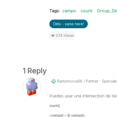
Tags:
campo
count
Group_Di
Ditto - same here!
574 Views
1 Reply
Ramoncova06
Partner - Specialist
Puedes usar una intersection de da
count({
<campo2 = $::campo2>