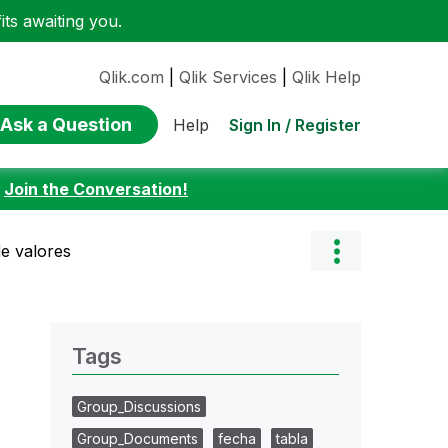
ts awaiting you.
Qlik.com
|
Qlik Services
|
Qlik Help
Ask a Question
Sign In / Register
Help
:
Join the Conversation!
e valores
Tags
Group_Discussions
Group_Documents
fecha
tabla