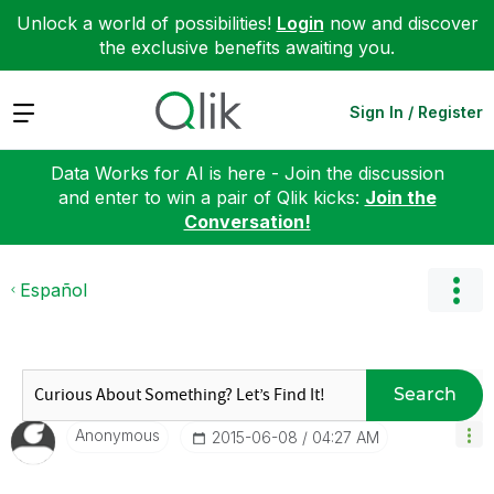
Unlock a world of possibilities!
Login
now and discover
the exclusive benefits awaiting you.
Expand
Sign In / Register
Data Works for AI is here - Join the discussion
and enter to win a pair of Qlik kicks:
Join the
Conversation!
Español
Search
Anonymous
‎2015-06-08
04:27 AM