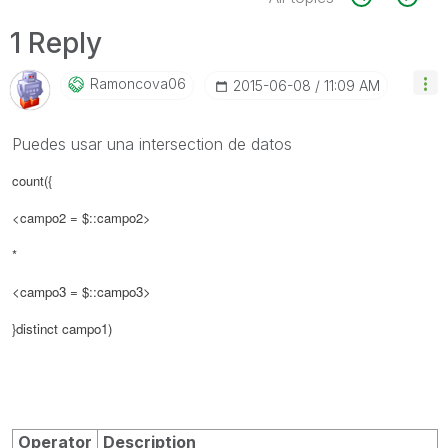
1 Reply
Ramoncova06
‎2015-06-08
11:09 AM
Puedes usar una intersection de datos
count({
<campo2 = $::campo2>
*
<campo3 = $::campo3>
}
distinct campo1)
Operator
Description