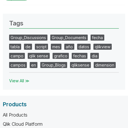
Tags
Group_Discussions
Group_Documents
fecha
tabla
de
script
mes
año
datos
qlikview
campo
qlik sense
grafico
fechas
dia
campos
en
Group_Blogs
qliksense
dimension
View All ≫
Products
All Products
Qlik Cloud Platform