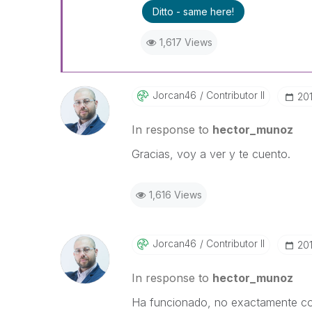
Ditto - same here!
1,617 Views
Jorcan46
Contributor II
‎20
In response to
hector_munoz
Gracias, voy a ver y te cuento.
1,616 Views
Jorcan46
Contributor II
‎20
In response to
hector_munoz
Ha funcionado, no exactamente co