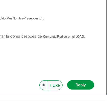
MesNombrePresupuesto) ,
itar la coma después de
ComercialPedido en el LOAD.
Reply
1
Like