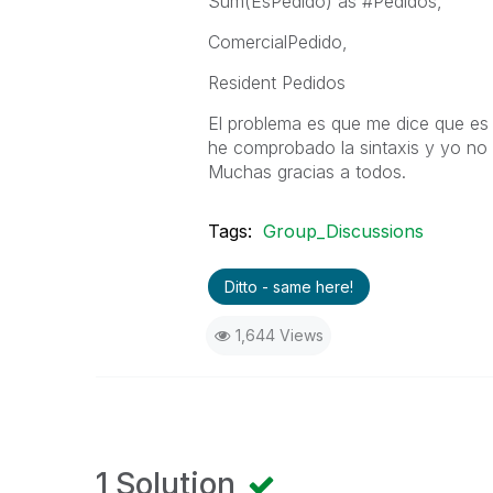
Sum(EsPedido) as #Pedidos,
ComercialPedido,
Resident Pedidos
El problema es que me dice que es 
he comprobado la sintaxis y yo no de
Muchas gracias a todos.
Tags:
Group_Discussions
Ditto - same here!
1,644 Views
1 Solution