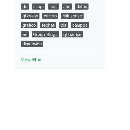
de
script
mes
año
datos
qlikview
campo
qlik sense
grafico
fechas
dia
campos
en
Group_Blogs
qliksense
dimension
View All ≫