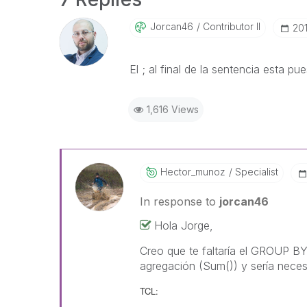
Jorcan46
Contributor II
‎20
El ; al final de la sentencia esta pu
1,616 Views
Hector_munoz
Specialist
In response to
jorcan46
Hola Jorge,
Creo que te faltaría el GROUP B
agregación (Sum()) y sería neces
TCL: