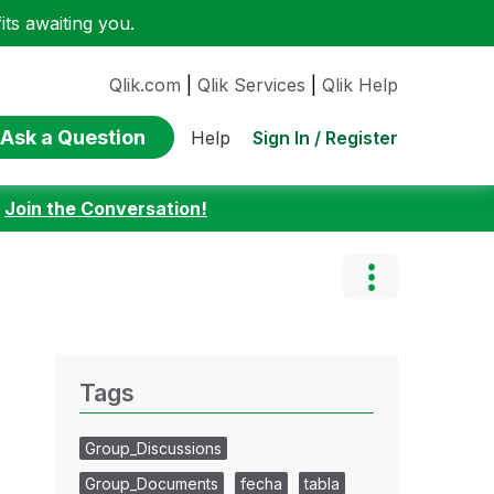
ts awaiting you.
Qlik.com
|
Qlik Services
|
Qlik Help
Ask a Question
Sign In / Register
Help
:
Join the Conversation!
Tags
Group_Discussions
Group_Documents
fecha
tabla