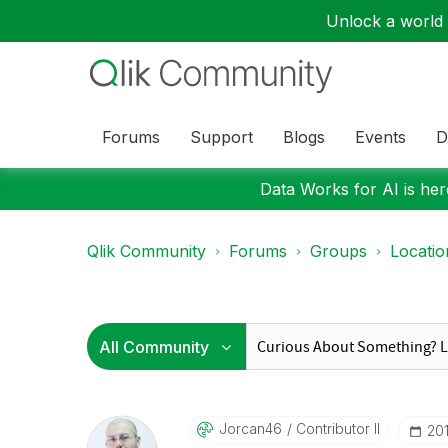
Unlock a world o
Forums
Support
Blogs
Events
D
Data Works for AI is here
Qlik Community
Forums
Groups
Locati
Jorcan46
Contributor II
‎20