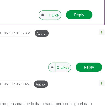
Reply
1
Like
18-05-10
04:32 AM
Author
Reply
0
Likes
18-05-10
05:51 AM
Author
mo pensaba que lo iba a hacer pero consigo el dato