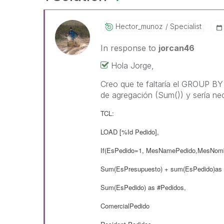
Hector_munoz
Specialist
In response to
jorcan46
Hola Jorge,
Creo que te faltaría el GROUP BY
de agregación (Sum()) y sería ne
TCL:
LOAD [%Id Pedido],
If(EsPedido=1, MesNamePedido,MesNom
Sum(EsPresupuesto) + sum(EsPedido)as 
Sum(EsPedido) as #Pedidos,
ComercialPedido