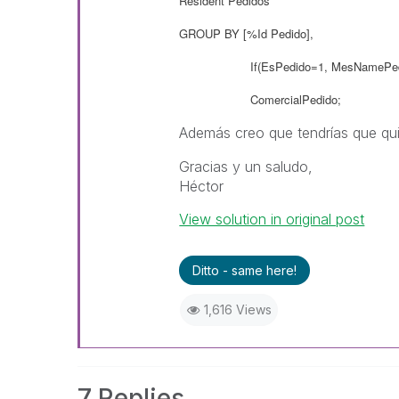
Resident Pedidos
GROUP BY
[%Id Pedido],
If(EsPedido=1, MesNamePedido,
ComercialPedido;
Además creo que tendrías que qu
Gracias y un saludo,
Héctor
View solution in original post
Ditto - same here!
1,616 Views
7 Replies