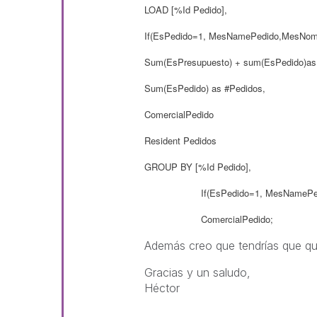
LOAD [%Id Pedido],
If(EsPedido=1, MesNamePedido,MesNom
Sum(EsPresupuesto) + sum(EsPedido)as
Sum(EsPedido) as #Pedidos,
ComercialPedido
Resident Pedidos
GROUP BY
[%Id Pedido],
If(EsPedido=1, MesNamePedido,
ComercialPedido;
Además creo que tendrías que qu
Gracias y un saludo,
Héctor