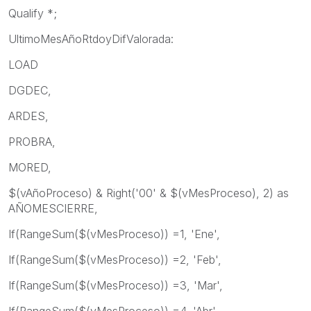
Qualify *;
UltimoMesAñoRtdoyDifValorada:
LOAD
DGDEC,
ARDES,
PROBRA,
MORED,
$(vAñoProceso) & Right('00' & $(vMesProceso), 2) as
AÑOMESCIERRE,
If(RangeSum($(vMesProceso)) =1, 'Ene',
If(RangeSum($(vMesProceso)) =2, 'Feb',
If(RangeSum($(vMesProceso)) =3, 'Mar',
If(RangeSum($(vMesProceso)) =4, 'Abr',