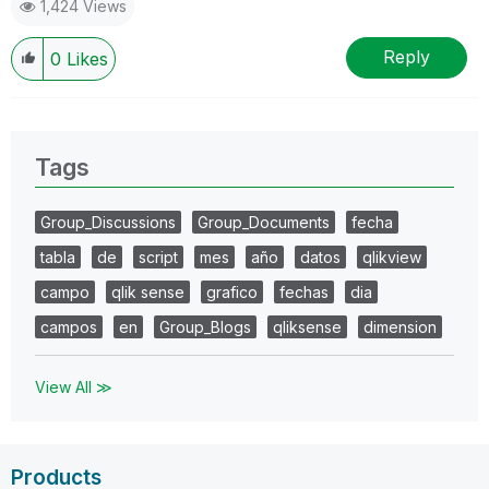
1,424 Views
Reply
0
Likes
Tags
Group_Discussions
Group_Documents
fecha
tabla
de
script
mes
año
datos
qlikview
campo
qlik sense
grafico
fechas
dia
campos
en
Group_Blogs
qliksense
dimension
View All ≫
Products