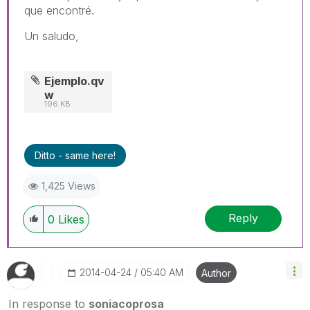
que encontré.
Un saludo,
Ejemplo.qv
w
196 KB
Ditto - same here!
1,425 Views
Reply
0
Likes
‎2014-04-24
05:40 AM
Author
In response to
soniacoprosa