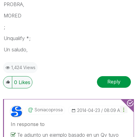
PROBRA,
MORED
;
Unqualify *;
Un saludo,
1,424 Views
Reply
0
Likes
Soniacoprosa
‎2014-04-23
08:09 AM
In response to
Te adjunto un ejemplo basado en un Qv tuyo