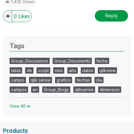
1,425 Views
Reply
0
Likes
Tags
Group_Discussions
Group_Documents
fecha
tabla
de
script
mes
año
datos
qlikview
campo
qlik sense
grafico
fechas
dia
campos
en
Group_Blogs
qliksense
dimension
View All ≫
Products