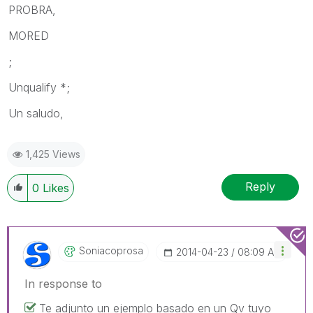
PROBRA,
MORED
;
Unqualify *;
Un saludo,
1,425 Views
Reply
0
Likes
Soniacoprosa
‎2014-04-23
08:09 AM
In response to
Te adjunto un ejemplo basado en un Qv tuyo