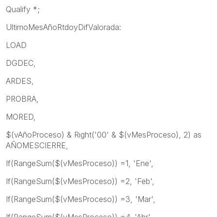
Qualify *;
UltimoMesAñoRtdoyDifValorada:
LOAD
DGDEC,
ARDES,
PROBRA,
MORED,
$(vAñoProceso) & Right('00' & $(vMesProceso), 2) as
AÑOMESCIERRE,
If(RangeSum($(vMesProceso)) =1, 'Ene',
If(RangeSum($(vMesProceso)) =2, 'Feb',
If(RangeSum($(vMesProceso)) =3, 'Mar',
If(RangeSum($(vMesProceso)) =4, 'Abr',