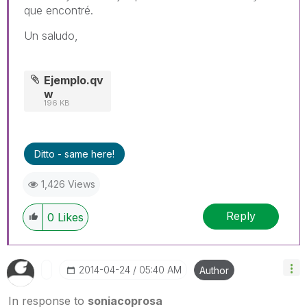
que encontré.
Un saludo,
Ejemplo.qv
w
196 KB
Ditto - same here!
1,426 Views
Reply
0
Likes
‎2014-04-24
05:40 AM
Author
In response to
soniacoprosa