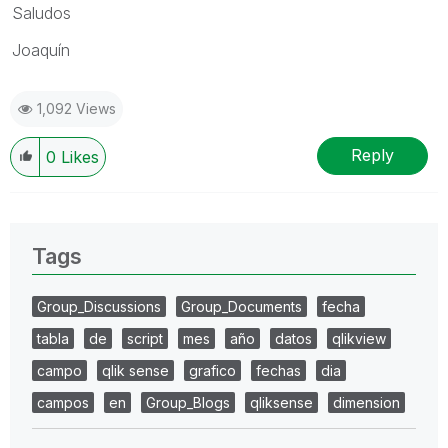
Saludos
Joaquín
1,092 Views
Reply
0
Likes
Tags
Group_Discussions
Group_Documents
fecha
tabla
de
script
mes
año
datos
qlikview
campo
qlik sense
grafico
fechas
dia
campos
en
Group_Blogs
qliksense
dimension