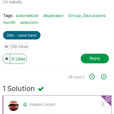
Un saludo.
Tags:
automatizar
disparador
Group_Discussions
month
seleccion
Ditto - same here!
1,136 Views
Reply
0
Likes
All topics
1 Solution
Joaquin_Lazaro