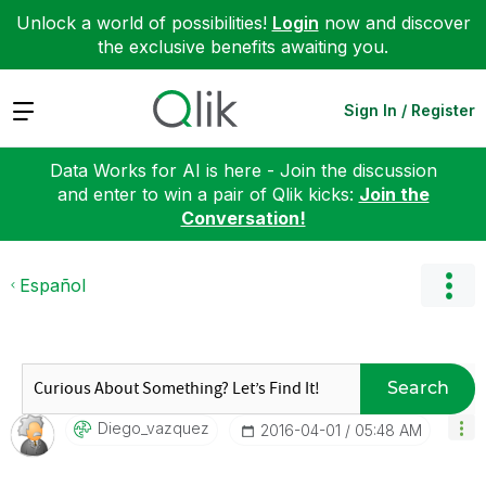
Unlock a world of possibilities!
Login
now and discover
the exclusive benefits awaiting you.
Expand
Sign In / Register
Data Works for AI is here - Join the discussion
and enter to win a pair of Qlik kicks:
Join the
Conversation!
Español
Search
Diego_vazquez
‎2016-04-01
05:48 AM