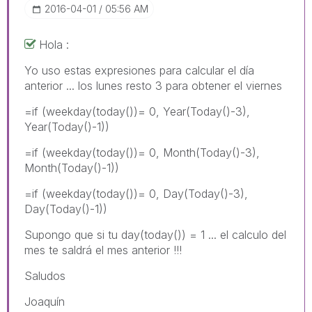
‎2016-04-01
05:56 AM
Hola :
Yo uso estas expresiones para calcular el día
anterior ... los lunes resto 3 para obtener el viernes
=if (weekday(today())= 0, Year(Today()-3),
Year(Today()-1))
=if (weekday(today())= 0, Month(Today()-3),
Month(Today()-1))
=if (weekday(today())= 0, Day(Today()-3),
Day(Today()-1))
Supongo que si tu day(today()) = 1 ... el calculo del
mes te saldrá el mes anterior !!!
Saludos
Joaquín