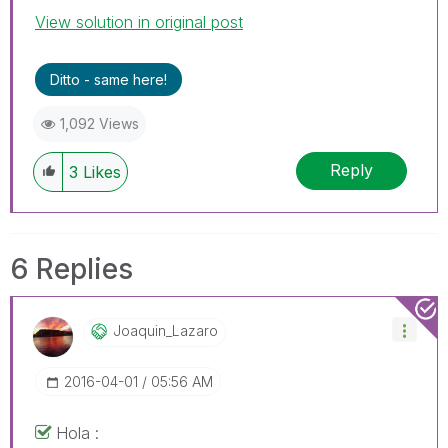
View solution in original post
Ditto - same here!
1,092 Views
Reply
3
Likes
6 Replies
Joaquin_Lazaro
‎2016-04-01
05:56 AM
Hola :