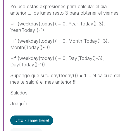
Yo uso estas expresiones para calcular el día
anterior ... los lunes resto 3 para obtener el viernes
=if (weekday(today())= 0, Year(Today()-3),
Year(Today()-1))
=if (weekday(today())= 0, Month(Today()-3),
Month(Today()-1))
=if (weekday(today())= 0, Day(Today()-3),
Day(Today()-1))
Supongo que si tu day(today()) = 1 ... el calculo del
mes te saldrá el mes anterior !!!
Saludos
Joaquín
Ditto - same here!