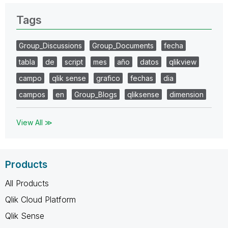
Tags
Group_Discussions
Group_Documents
fecha
tabla
de
script
mes
año
datos
qlikview
campo
qlik sense
grafico
fechas
dia
campos
en
Group_Blogs
qliksense
dimension
View All ≫
Products
All Products
Qlik Cloud Platform
Qlik Sense