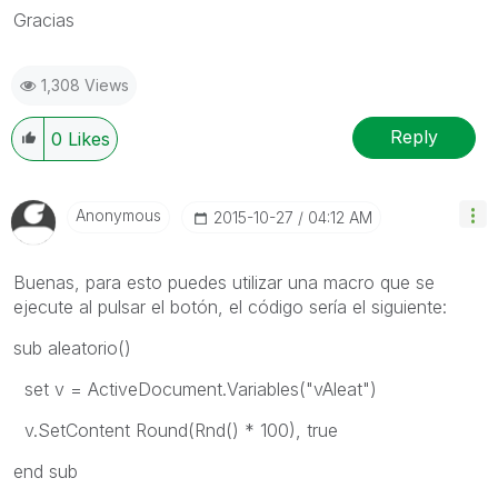
Gracias
1,308 Views
Reply
0
Likes
Anonymous
‎2015-10-27
04:12 AM
Buenas, para esto puedes utilizar una macro que se
ejecute al pulsar el botón, el código sería el siguiente:
sub aleatorio()
set v = ActiveDocument.Variables("vAleat")
v.SetContent Round(Rnd() * 100), true
end sub