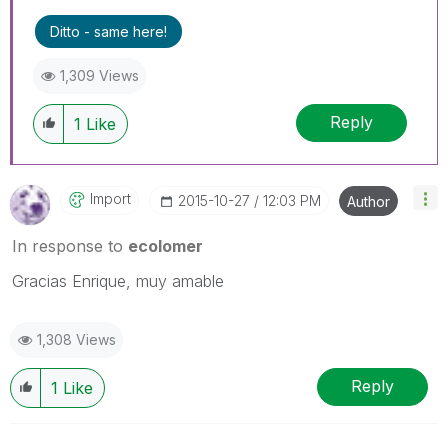
Ditto - same here!
1,309 Views
Reply
1
Like
Import
‎2015-10-27
12:03 PM
Author
In response to
ecolomer
Gracias Enrique, muy amable
1,308 Views
Reply
1
Like