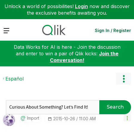
Unlock a world of possibilities!
Login
now and discover
the exclusive benefits awaiting you.
Expand
Sign In / Register
Data Works for AI is here - Join the discussion
and enter to win a pair of Qlik kicks:
Join the
Conversation!
Español
Search
Import
‎2015-10-26
11:00 AM