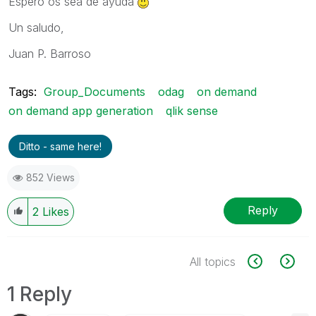
Espero os sea de ayuda
Un saludo,
Juan P. Barroso
Tags:
Group_Documents
odag
on demand
on demand app generation
qlik sense
Ditto - same here!
852 Views
Reply
2
Likes
All topics
1 Reply