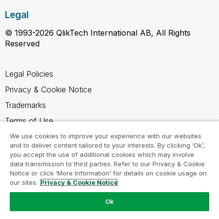
Legal
© 1993-2026 QlikTech International AB, All Rights
Reserved
Legal Policies
Privacy & Cookie Notice
Trademarks
Terms of Use
Legal Agreements
We use cookies to improve your experience with our websites
and to deliver content tailored to your interests. By clicking ‘Ok’,
Product Terms
you accept the use of additional cookies which may involve
data transmission to third parties. Refer to our Privacy & Cookie
Do not share my info
Notice or click ‘More Information’ for details on cookie usage on
our sites.
Privacy & Cookie Notice
Ok