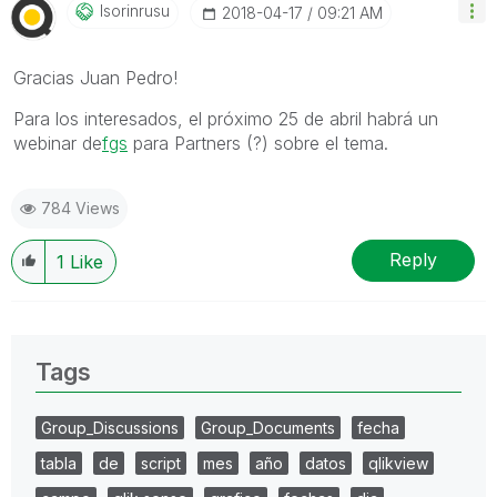
Isorinrusu
‎2018-04-17
09:21 AM
Gracias Juan Pedro!
Para los interesados, el próximo 25 de abril habrá un
webinar de
fgs
‌ para Partners (?) sobre el tema.
784 Views
Reply
1
Like
Tags
Group_Discussions
Group_Documents
fecha
tabla
de
script
mes
año
datos
qlikview