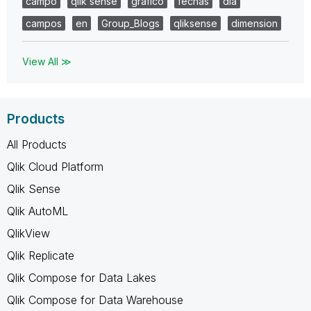
campo
qlik sense
grafico
fechas
dia
campos
en
Group_Blogs
qliksense
dimension
View All ≫
Products
All Products
Qlik Cloud Platform
Qlik Sense
Qlik AutoML
QlikView
Qlik Replicate
Qlik Compose for Data Lakes
Qlik Compose for Data Warehouse