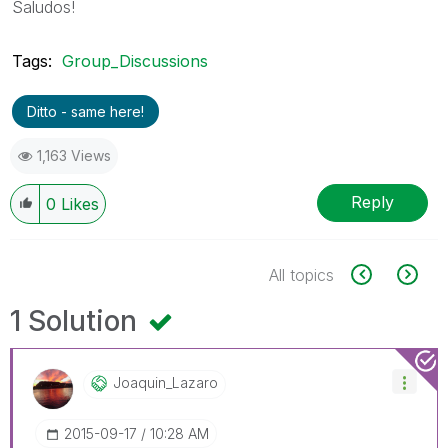
Saludos!
Tags:
Group_Discussions
Ditto - same here!
1,163 Views
Reply
0
Likes
All topics
1 Solution
Joaquin_Lazaro
‎2015-09-17
10:28 AM