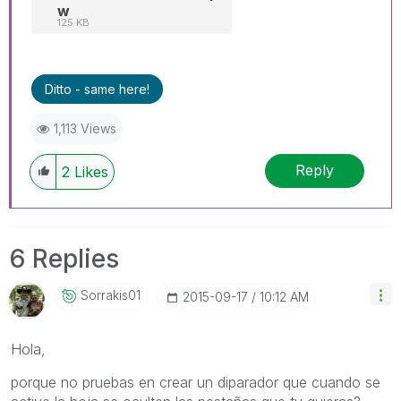
w
125 KB
Ditto - same here!
1,113 Views
Reply
2
Likes
6 Replies
Sorrakis01
‎2015-09-17
10:12 AM
Hola,
porque no pruebas en crear un diparador que cuando se