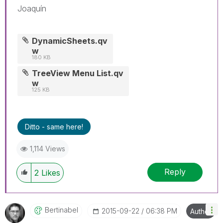
Joaquín
DynamicSheets.qv
w
180 KB
TreeView Menu List.qv
w
125 KB
Ditto - same here!
1,114 Views
Reply
2
Likes
Bertinabel
‎2015-09-22
06:38 PM
Author