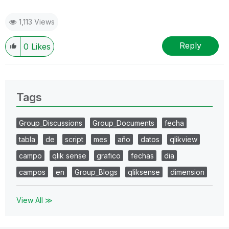
1,113 Views
Reply
0
Likes
Tags
Group_Discussions
Group_Documents
fecha
tabla
de
script
mes
año
datos
qlikview
campo
qlik sense
grafico
fechas
dia
campos
en
Group_Blogs
qliksense
dimension
View All ≫