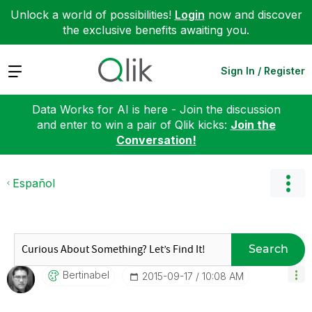
Unlock a world of possibilities!
Login
now and discover
the exclusive benefits awaiting you.
Expand
Sign In / Register
Data Works for AI is here - Join the discussion
and enter to win a pair of Qlik kicks:
Join the
Conversation!
Español
Search
Bertinabel
‎2015-09-17
10:08 AM