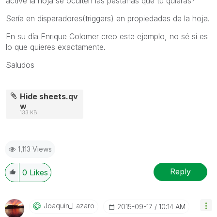
active la hoja se oculten las pestañas que tu quieras?
Sería en disparadores(triggers) en propiedades de la hoja.
En su día Enrique Colomer creo este ejemplo, no sé si es
lo que quieres exactamente.
Saludos
Hide sheets.qv
w
133 KB
1,113 Views
Reply
0
Likes
Joaquin_Lazaro
‎2015-09-17
10:14 AM