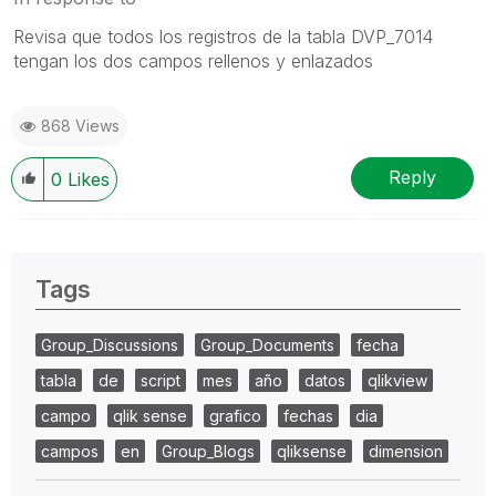
Revisa que todos los registros de la tabla DVP_7014
tengan los dos campos rellenos y enlazados
868 Views
Reply
0
Likes
Tags
Group_Discussions
Group_Documents
fecha
tabla
de
script
mes
año
datos
qlikview
campo
qlik sense
grafico
fechas
dia
campos
en
Group_Blogs
qliksense
dimension